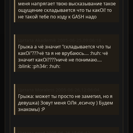
меня напрягает твою высказывание такое
ощущение складывается что ты какOi! то
не такой тебе по ходу к GASH надо
Цитата Akademik 2005-06-25,09:06:18
Грыжа а чё значит "складывается что ты
какOi"???чё та я не врубаюсь.... :huh: чё
значит какOi????ничё не понимаю....
:blink: :ph34r: :huh:
Цитата Moraless 2005-06-26,12:06:04
Грыжа: может ты просто не заметил, но я
девушка) Зовут меня ОЛя ,есичоу ) Будем
знакомы) :P
Цитата nord 2005-06-26,15:06:42