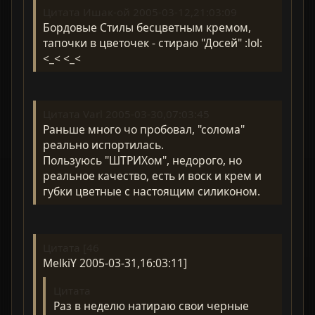
Цитата Ишак-ой 2005-03-12,21:03:09
Бордовые Стилы бесцветным кремом,
тапочки в цветочек - стираю "Досей" :lol:
<_< <_<
Цитата Varl 2005-03-30,07:03:45
Раньше много чо пробовал, "солома"
реально испортилась.
Пользуюсь "ШТРИХом", недорого, но
реальное качество, есть и воск и крем и
губки цветные с настоящим силиконом.
Цитата [46
MelkiY 2005-03-31,16:03:11]
Цитата
Раз в неделю натираю свои черные