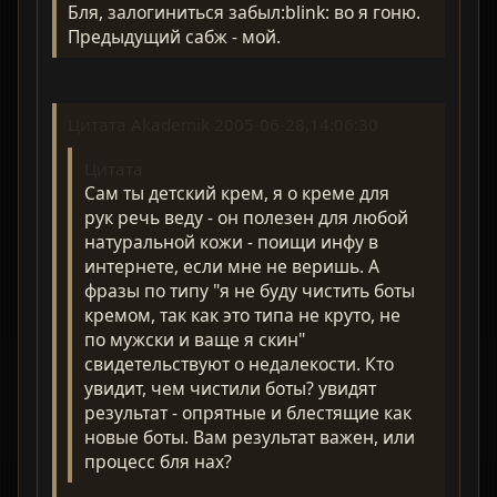
Бля, залогиниться забыл:blink: во я гоню.
Предыдущий сабж - мой.
Цитата Akademik 2005-06-28,14:06:30
Цитата
Сам ты детский крем, я о креме для
рук речь веду - он полезен для любой
натуральной кожи - поищи инфу в
интернете, если мне не веришь. А
фразы по типу "я не буду чистить боты
кремом, так как это типа не круто, не
по мужски и ваще я скин"
свидетельствуют о недалекости. Кто
увидит, чем чистили боты? увидят
результат - опрятные и блестящие как
новые боты. Вам результат важен, или
процесс бля нах?