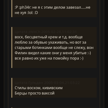
:P :ph34r: не я с этим делом завезал.....не
не хуя :lol: :D
Цитата zWitCh 2005-02-28,11:02:31
воск, бесцветный крем и т.д. вообще
люблю за обувью ухаживать, но вот за
старыми ботинками вообще не слежу, вон
Филин видел какие они у меня убитые :-)
все равно их уже на помойку пора :-)
Цитата Гульдан 2005-03-04,21:03:22
Стилы воском, кививским
Берцы просто ваксой