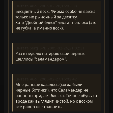
Цитата 46oi! 2005-02-26,15:02:08
Бесцветный воск. Фирма особо не важна,
только не рыночный за десятку.
Хотя "Двойной блеск" чистит неплохо (это
не губка, а именно воск).
Цитата Serg_SPB 2005-02-26,21:02:31
Раз в неделю натираю свои черные
шеллисы "саламандером".
Цитата 46oi! 2005-02-27,16:02:42
Мне раньше казалось (когда были
черные ботинки), что Саламандер не
очень-то придает блеска. Точнее обувь то
вроде как выглядит чистой, но с воском
все равно не стравнить...