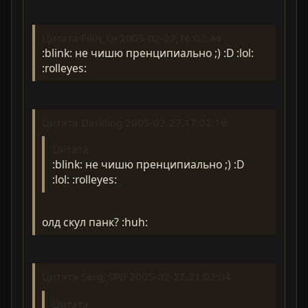
Цитата Filin_Oi 2005-02-27,16:02:44
:blink: не чишю пренципиально ;) :D :lol:
:rolleyes:
Цитата Darkling 2005-02-27,17:02:16
Цитата
:blink: не чишю пренципиально ;) :D
:lol: :rolleyes:
олд скул панк? :huh:
Цитата Serg_SPB 2005-02-27,21:02:04
Цитата