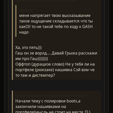
Цитата
меня напрягает твою высказывание
такое ощущение складывается что ты
какOi! то не такой тебе по ходу к GASH
надо
Ха, это пять)))
Гаш он зе ворлд.... Давай Грыжа расскажи
им про Гаш))))))))
Оффтоп (дурацкое слово) Не у тебя ли на
портфеле (рюкзаке) нашивка Сэй вэм че
то там и дистемпер?
Цитата Akademik 2005-06-26,15:06:01
Начали тему с полировки boots,а
закончили нашивками на
портфеле(мысль не стоит на месте :D )