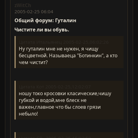
zWitCh
2005-02-25 06:04
Общий форум: Гуталин
Чистите ли вы обувь.
Цитата Итальянец 2005-02-25,06:02:26
Ну гуталин мне не нужен, я чищу
бесцветной. Называеца "Ботинкин", а кто
чем чистит?
Цитата Кот 2005-02-25,12:02:07
ношу токо кросовки класические,чишу
губкой и водой,мне блеск не
важен,главное что бы слоев грязи
небыло!