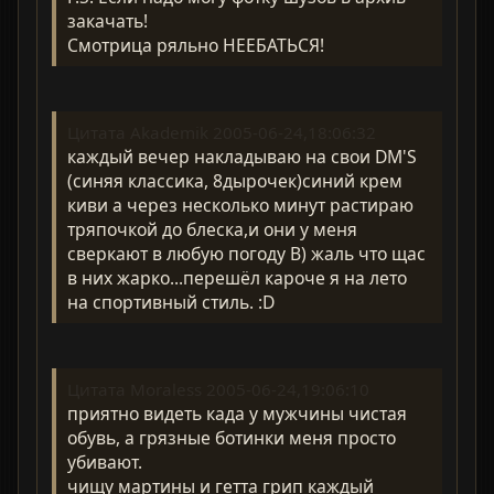
закачать!
Смотрица ряльно НЕЕБАТЬСЯ!
Цитата Akademik 2005-06-24,18:06:32
каждый вечер накладываю на свои DM'S
(синяя классика, 8дырочек)синий крем
киви а через несколько минут растираю
тряпочкой до блеска,и они у меня
сверкают в любую погоду B) жаль что щас
в них жарко...перешёл кароче я на лето
на спортивный стиль. :D
Цитата Moraless 2005-06-24,19:06:10
приятно видеть када у мужчины чистая
обувь, а грязные ботинки меня просто
убивают.
чищу мартины и гетта грип каждый