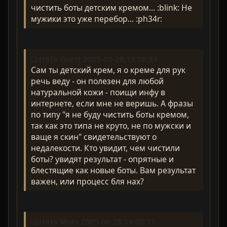
чистить боты детским кремом... :blink: Не
мужики это уже перебор... :ph34r:
Цитата Guest 2005-06-28,13:06:33
Сам ты детский крем, я о креме для рук
речь веду - он полезен для любой
натуральной кожи - поищи инфу в
интернете, если мне не веришь. А фразы
по типу "я не буду чистить боты кремом,
так как это типа не круто, не по мужски и
ваще я скин" свидетельствуют о
недалекости. Кто увидит, чем чистили
боты? увидят результат - опрятные и
блестящие как новые боты. Вам результат
важен, или процесс бля нах?
Цитата Moto 2005-06-28,14:06:11