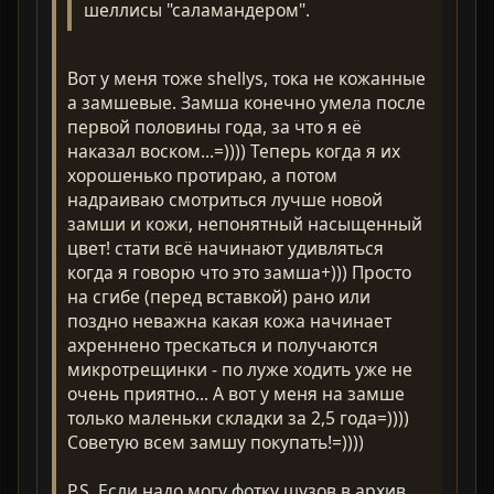
шеллисы "саламандером".
Вот у меня тоже shellys, тока не кожанные
а замшевые. Замша конечно умела после
первой половины года, за что я её
наказал воском...=)))) Теперь когда я их
хорошенько протираю, а потом
надраиваю смотриться лучше новой
замши и кожи, непонятный насыщенный
цвет! стати всё начинают удивляться
когда я говорю что это замша+))) Просто
на сгибе (перед вставкой) рано или
поздно неважна какая кожа начинает
ахреннено трескаться и получаются
микротрещинки - по луже ходить уже не
очень приятно... А вот у меня на замше
только маленьки складки за 2,5 года=))))
Советую всем замшу покупать!=))))
P.S. Если надо могу фотку шузов в архив