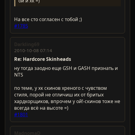
ой и хк =)
На все сто согласен с тобой ;)
#1785
Darkling69
2010-10-08 07:14
Re: Hardcorе Skinheads
ну тогда заодно еще GSH и GASH признать и
NTS
по теме, у хк скинов хреного с чувством
стиля, порой не отличиш их от бритых
хардкорщиков, впрочем у ой!-скинов тоже не
всегда всё на высоте =)
#1801
MadnomaD