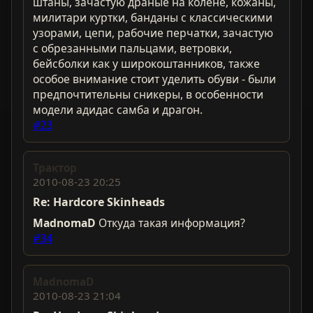
штаны, зачастую драные на колене, кожаны,
милитари куртки, банданы с классическими
узорами, цепи, рабочие перчатки, зачастую
с обрезанными пальцами, ветровки,
бейсболки как у широкоштанников, также
особое внимание стоит уделить обуви - были
предпочтительны сникеры, в особенности
модели адидас самба и драгон.
#23
Трактор
2010-08-23 20:25
Re: Hardcorе Skinheads
MadnomaD
Откуда такая информация?
#34
MadnomaD
2010-08-23 21:04