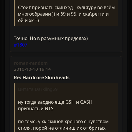
Стоит признать скинхед - культуру во всём
многообразии )) и 69 и 95, и ска\регги и
ой и хк =)
Точно! Но в разумных пределах)
#1807
roman-random
2010-10-10 19:14
Re: Hardcorе Skinheads
Цитата Darkling69
ну тогда заодно еще GSH и GASH
признать и NTS
по теме, у хк скинов хреного с чувством
стиля, порой не отличиш их от бритых