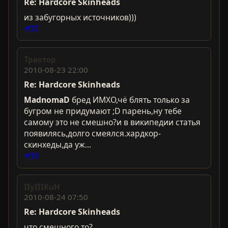
Re: Hardcorе Skinheads
из забугорных источников)))
#35
Трактор
2010-08-23 22:00
Re: Hardcorе Skinheads
MadnomaD
бред ИМХО,чё блять только за
бугром не придумают ;D парень,ну тебе
самому это не смешно?и в википедии статья
появилясь,долго смеялся.хардкор-
скинхеды,да уж...
#36
IIyIIIKuH
2010-08-24 07:50
Re: Hardcorе Skinheads
что смешного то?