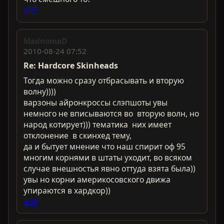
#37
MadnomaD
2010-08-24 07:52
Re: Hardcorе Skinheads
Тогда можно сразу отбрасывать и вторую
волну))))
варзоны айронкроссы слэпшоты увы
немного не вписываются во вторую волн, но
народ котирует))) тематика них имеет
отклонение в скинхед тему,
да и бытует мнение что наш спирит оф 95
многим корнями в штаты уходит, во всяком
случае внешностья явно оттуда взята была))
увы но корни америкосовского движа
упираются в хардкор))
#38