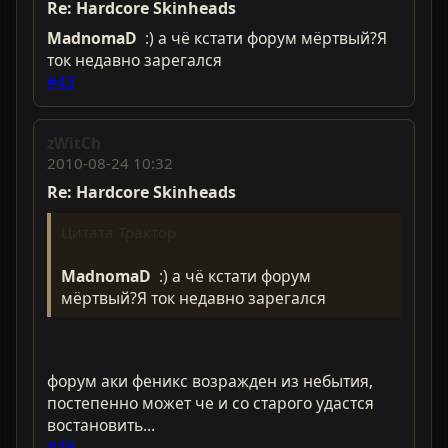
Re: Hardcorе Skinheads
MadnomaD
:) а чё кстати форум мёртвый?Я
ток недавно зарегался
#43
zWitCh
2010-08-24 10:32
Re: Hardcorе Skinheads
Цитата Трактор
MadnomaD
:) а чё кстати форум
мёртвый?Я ток недавно зарегался
форум аки феникс возражден из небытия,
постепенно может че и со старого удастся
востановить...
#49