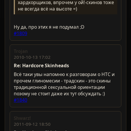
хардкорщиков, впрочем у ой!-скинов тоже
не всегда всё на высоте =)
Ну да, про этих я не подумал ;D
#1809
Trojan
2010-10-13 17:02
Re: Hardcorе Skinheads
Всё таки увы напомню к разговорам о НТС и
прочем глиномесии - традскин - это скины
традиционной сексуальной ориентации
поэому не стоит даже их тут обсуждать :)
#1840
Shwarz!
2011-09-12 18:50