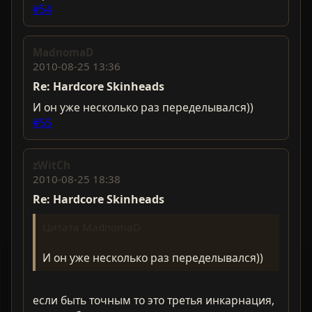
#54
MadnomaD
2010-08-25 13:36
Re: Hardcorе Skinheads
И он уже несколько раз переделывался))
#55
zWitCh
2010-08-25 18:38
Re: Hardcorе Skinheads
Цитата MadnomaD
И он уже несколько раз переделывался))
если быть точным то это третья инкарнация,