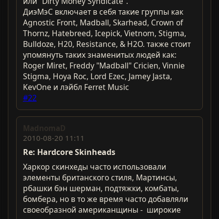
или "Dirty Money Syndicate".
ДиэМэС включает в себя такие группы как
Agnostic Front, Madball, Skarhead, Crown of
Thornz, Hatebreed, Icepick, Vietnom, Stigma,
Bulldoze, H20, Resistance, & H2O. также стоит
упомянуть таких знаменитых людей как:
Roger Miret, Freddy "Madball" Cricien, Vinnie
Stigma, Hoya Roc, Lord Ezec, Jamey Jasta,
KevOne и лэйбл Ferret Music
#22
MadnomaD
2010-08-20 11:11
Re: Hardcorе Skinheads
Харкор скинхеды часто использовали
элементы британского стиля, Мартинсы,
рбашки бэн шерман, подтяжки, комбаты,
бомбера, но в то же время часто добавляли
своеобразной американщины - широкие