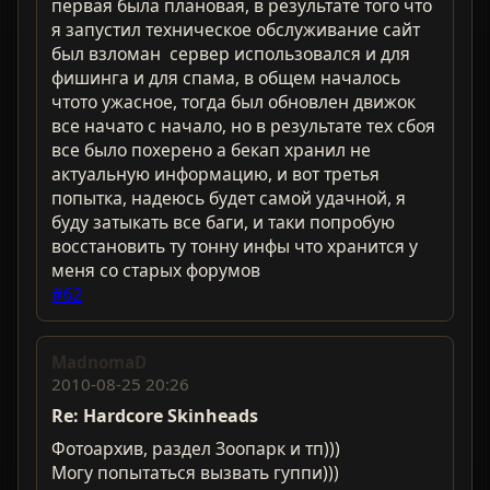
первая была плановая, в результате того что
я запустил техническое обслуживание сайт
был взломан сервер использовался и для
фишинга и для спама, в общем началось
чтото ужасное, тогда был обновлен движок
все начато с начало, но в результате тех сбоя
все было похерено а бекап хранил не
актуальную информацию, и вот третья
попытка, надеюсь будет самой удачной, я
буду затыкать все баги, и таки попробую
восстановить ту тонну инфы что хранится у
меня со старых форумов
#62
MadnomaD
2010-08-25 20:26
Re: Hardcorе Skinheads
Фотоархив, раздел Зоопарк и тп)))
Могу попытаться вызвать гуппи)))