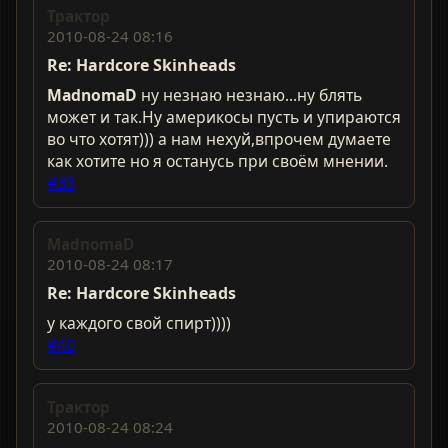
Трактор
2010-08-24 08:16
Re: Hardcorе Skinheads
MadnomaD
ну незнаю незнаю...ну блять
может и так.Ну америкосы пусть и упираются
во что хотят))) а нам нехуй,впрочем думаете
как хотите но я останусь при своём мнении.
#39
MadnomaD
2010-08-24 08:17
Re: Hardcorе Skinheads
у каждого свой спирт))))
#40
Трактор
2010-08-24 08:24