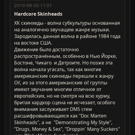
2010-08-20 11:01
Hardcorе Skinheads
ХК скинхеды - волна субкультуры основанная
на аналогично звучащем жанре музыки.
Зародилась данная волна в районе 1984 года
на востоке США.
Движение было достаточно
распространённым, особенно в Нью Йорке,
Бостоне, Чикаго и Детроите. Но позже эта
волна начала угасать, так как многие
американские скинхеды перешли к жанру
Oi!, из за этого американские oi! группы
имеют звучание многим отличное от
европейских, но не смотря на всю хурму,
бритая хардкор сцена не исчезает, особого
внимания заслуживает DMS crew
расшифровывающаяся как "Doc Marten
Skinheads", а не "Demonstrating My Style",
"Drugs, Money & Sex", "Droppin' Many Suckers"