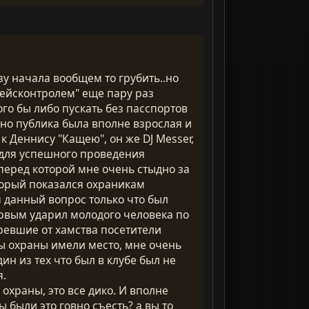
зу начала вообщем то грубить..но
фейсконтролем" еще пару раз
го бы либо пускать без пасспортов
 но публика была вполне взрослая и
 Деннису "Кащею", он же DJ Messer,
 для успешного проведения
 перед которой мне очень стыдно за
торый показался охраникам
я данный вопрос только что был
ервым ударил молодого человека по
еревшие от хамства посетители
ны охраны имели место, мне очень
ин из тех что был в клубе был не
я.
 охраны, это все дико. И вполне
 были это говно съесть? а вы то