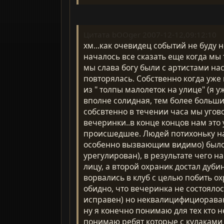
Цитата bOOger 2007-12-12,09:12:10
хм...как очевидец событий не буду 
началось все сказать еще когда мы 
мы слава богу были с артистами на
повторялась. Собственно когда уже
из " толпы малолеток на улице" (я 
вполне солидная, тем более больши
собсвтенно в течении часа мы уго
вечеринки..в конце концов нам это
происшедшее. Людей потихоньку на
особенно вызвающим видимо) было о
урегулирован), в результате чего 
лицу, а второй охраник достал дуби
ворвались в клуб с целью побить о
обидно, что вечеринка не состоялос
исправен) но неквалицифициораван
ну я конечно понимаю для тех кто не
понимаю ребят которые с кулаками н