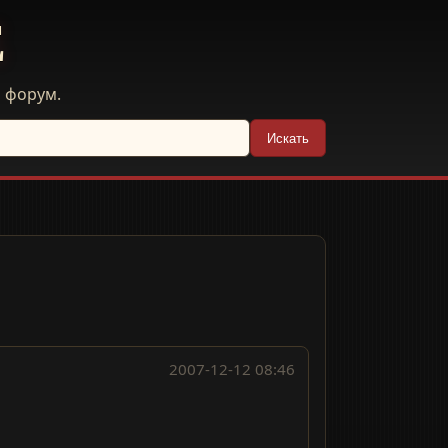
E
й форум.
Искать
2007-12-12 08:46