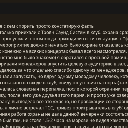
не с кем спорить просто констатирую факты
только приехали с Троян Саунд Систем в клуб..охрана сра
с пропустили..потом когда приходили гости ситауация с "
 мероприятие должно начаться было охрана отказалась ко
уж конежно на всяких концертах бывал всего насмотрелся,
нство мне было знакомо) я обратился с просьбой помочь к
воривали менеджеров впустить целевую аудиторию в зал,
 удалось,за что отдельно спасибо одному из менеджеров,
чали запускать, но вдруг одному молодому человеку, ко
тказано во входе в клуб, ввиду отсутствия паспорта(хат
началась словесная перепалка, после которой охранник п
нку, после чего уже друзья этого парня, и просто уже озв
храну, выглядело все это ужасно, но провокации со сторо
ь, я лично встречал ТСС, привез проигрыватель в клуб( од
ная работа охраны не дала данной вечеренки состоятьс
 был там, не стоял 1.5-2 часа на морозе не видел хамства
абросились на обидчеков своего друга, а что они должны