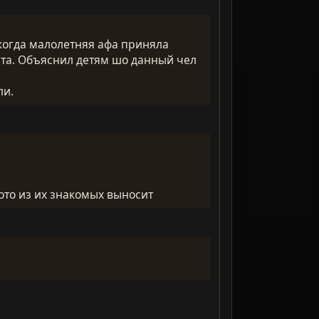
 когда малолетняя афа приняла
ента. Объяснил детям шо данный чел
ли.
гото из их знакомых выносит