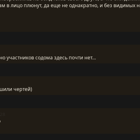
ам в лицо плюнут, да еще не однакратно, и без видимых н
но участников содома здесь почти нет...
шили чертей)
:28
ю