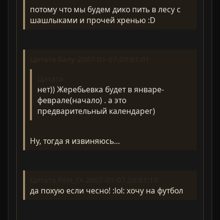
потому что мы будем дико пить в лесу с
шашлыками и прочей хренью :D
Цитата Балу 2007-01-07,09:01:01
Цитата
нет)) Жеребьевка будет в январе-
феврале(начало) . а это
предварительный календарег)
Ну, тогда я извиняюсь...
Цитата Filin_Oi 2007-01-07,20:01:10
да похую если чесно! :lol: хочу на футбол