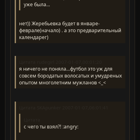
уже была...
нет)) Жеребьевка будет в январе-
феврале(начало) . а это предварительный
календарег)
Цитата rudegirl 2007-01-07,00:01:20
я ничего не поняла...футбол это уж для
совсем бородатых волосатых и умудреных
опытом многолетним мужланов <_<
Цитата SKApunker 2007-01-07,06:01:41
Цитата
с чего ты взял?! :angry: