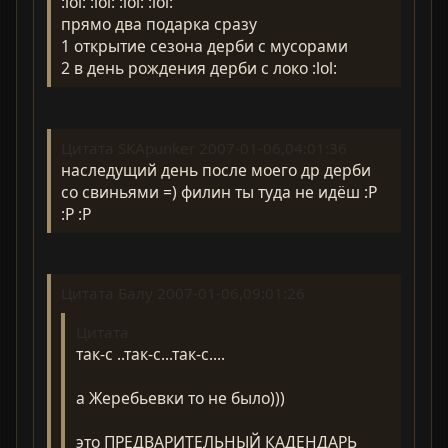
:lol: :lol: :lol: :lol:
прямо два подарка сразу
1 открытие сезона дерби с мусорами
2 в день рождения дерби с локо :lol:
Цитата SKApunker 2007-01-06,04:01:36
наследущий день после моего др дерби
со свиньями =) филин ты туда не идёш :P
:P :P
Цитата Балу 2007-01-06,09:01:26
Цитата
так-с ..так-с...так-с....
а Жеребьевки то не было)))
это ПРЕДВАРИТЕЛЬНЫЙ КАДЕНДАРЬ