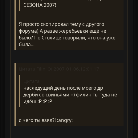
СЕЗОНА 2007!
Я просто скопировал тему с другого
форума) А разве жеребьевки ещё не
было? По Столице говорили, что она уже
была...
Цитата Filin_Oi 2007-01-06,12:01:17
Цитата
наследущий день после моего др
дерби со свиньями =) филин ты туда не
идёш :P :P :P
с чего ты взял?! :angry: