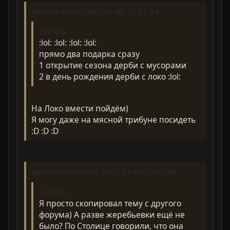
Цитата Kwint 2007-01-06,13:01:24
Цитата
:lol: :lol: :lol: :lol:
прямо два подарка сразу
1 открытие сезона дерби с мусорами
2 в день рождения дерби с локо :lol:
На Локо вмести пойдём)
Я могу даже на мясной трибуне посидеть
:D :D :D
Цитата Lambretta 2007-01-06,19:01:26
Цитата
Я просто скопировал тему с другого
форума) А разве жеребьевки ещё не
было? По Столице говорили, что она