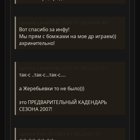
Цитата Lambretta 2007-01-05,19:01:40
Вот спасибо за инфу!
Мы прям с бомжами на мое др играем))
ахринительно!
Цитата Lambretta 2007-01-05,22:01:21
так-с ..так-с...так-с....
а Жеребьевки то не было)))
это ПРЕДВАРИТЕЛЬНЫЙ КАДЕНДАРЬ
СЕЗОНА 2007!
Цитата Filin_Oi 2007-01-05,23:01:27