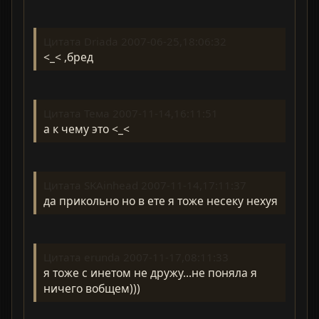
Цитата Driada 2007-06-25,18:06:32
<_< ,бред
Цитата Тема 2007-11-14,16:11:51
а к чему это <_<
Цитата SKAinhead 2007-11-14,17:11:37
да прикольно но в ете я тоже несеку нехуя
Цитата erunda 2007-11-17,08:11:33
я тоже с инетом не дружу...не поняла я
ничего вобщем)))