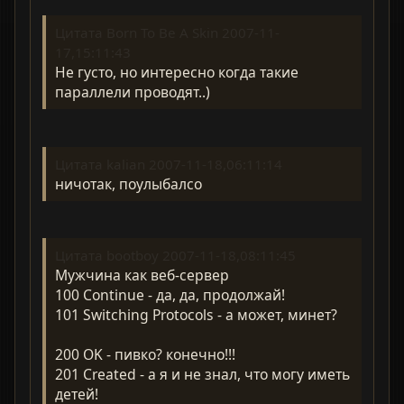
Цитата Born To Be A Skin 2007-11-
17,15:11:43
Не густо, но интересно когда такие
параллели проводят..)
Цитата kalian 2007-11-18,06:11:14
ничотак, поулыбалсо
Цитата bootboy 2007-11-18,08:11:45
Мужчина как веб-сервер
100 Continue - да, да, продолжай!
101 Switching Protocols - а может, минет?
200 OK - пивко? конечно!!!
201 Created - а я и не знал, что могу иметь
детей!