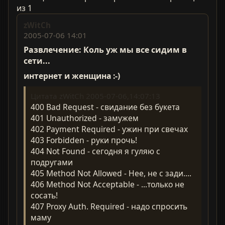
из 1
zWitCh
2005-07-06 14:01
Развлечение: Коль уж мы все сидим в
сети...
интернет и женщина :-)
Цитата zWitCh 2005-07-06,14:07:13
400 Bad Request - свидание без букета
401 Unauthorized - замужем
402 Payment Required - ужин при свечах
403 Forbidden - руки прочь!
404 Not Found - сегодня я гуляю с
подругами
405 Method Not Allowed - Нее, не с зади....
406 Method Not Acceptable - ...только не
сосать!
407 Proxy Auth. Required - надо спросить
маму