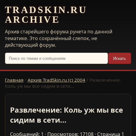
TRADSKIN.RU
ARCHIVE
Архив старейшего форума рунета по данной
тематике. Это сохранённый слепок, не
действующий форум.
Искать
Главная
/
Архив TradSkin.ru (с) 2004
/
Развлечение:
Коль уж мы все сидим в сети...
Развлечение: Коль уж мы все
сидим в сети...
Сообщений: 1 · Просмотров: 17108 · Страница 1