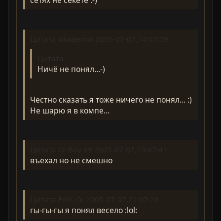
Цитата Akademik 2005-07-07,14:07:09
Цитата
Ничё не понял...-)
Честно сказать я тоже ничего не понял... :)
Не шарю я в компе...
Цитата Oi Boy 69 2005-07-07,19:07:41
въехал но не смешно
Цитата Filin_Oi 2005-07-07,21:07:28
гы-гы-гы я понял весело :lol: