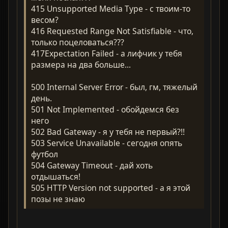
415 Unsupported Media Type - с твоим-то
весом?
416 Requested Range Not Satisfiable - что,
только поцеловаться???
417Expectation Failed - а лифчик у тебя
размера на два больше...
500 Internal Server Error - был, гм, тяжелый
день.
501 Not Implemented - обойдемся без
него
502 Bad Gateway - я у тебя не первый?!!
503 Service Unavailable - сегодня опять
футбол
504 Gateway Timeout - дай хоть
отдышаться!
505 HTTP Version not supported - а я этой
позы не знаю