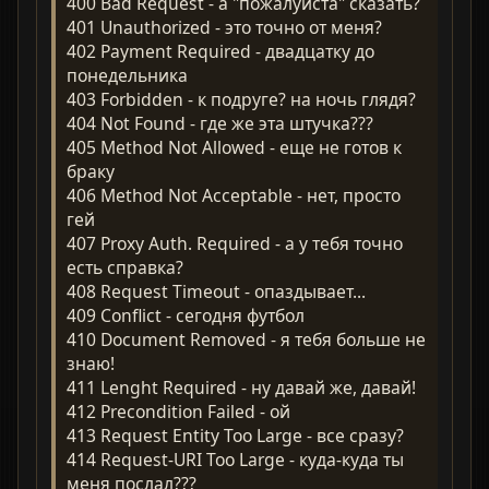
400 Bad Request - а "пожалуйста" сказать?
401 Unauthorized - это точно от меня?
402 Payment Required - двадцатку до
понедельника
403 Forbidden - к подруге? на ночь глядя?
404 Not Found - где же эта штучка???
405 Method Not Allowed - еще не готов к
браку
406 Method Not Acceptable - нет, просто
гей
407 Proxy Auth. Required - а у тебя точно
есть справка?
408 Request Timeout - опаздывает...
409 Conflict - сегодня футбол
410 Document Removed - я тебя больше не
знаю!
411 Lenght Required - ну давай же, давай!
412 Precondition Failed - ой
413 Request Entity Too Large - все сразу?
414 Request-URI Too Large - куда-куда ты
меня послал???