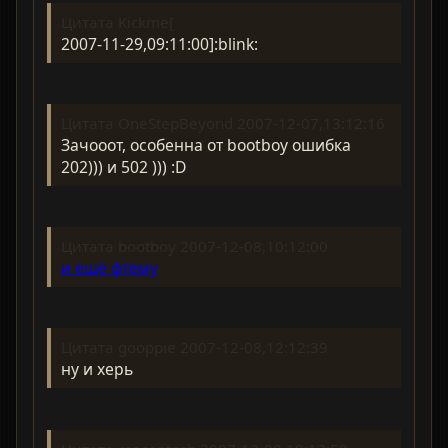
Цитата Kickme[
2007-11-29,09:11:00]:blink:
Цитата OneStepBeyond 2007-12-07,13:12:16
Зачооот, особенна от bootboy ошибка
202))) и 502 ))) :D
Цитата bootboy 2007-12-08,10:12:00
и ещё фтему
Цитата gooppie 2007-12-08,12:12:39
ну и херь