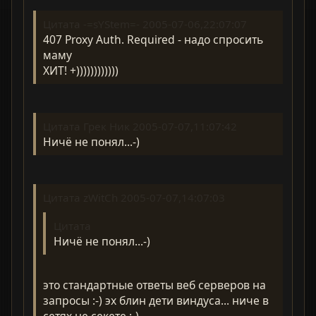
Цитата -=sYStem=- 2005-07-06,22:07:07
407 Proxy Auth. Required - надо спросить
маму
ХИТ! +))))))))))))
Цитата Грек Ник 2005-07-07,11:07:42
Ничё не понял...-)
Цитата zWitCh 2005-07-07,14:07:03
Цитата
Ничё не понял...-)
это стандартные ответы веб серверов на
запросы :-) эх блин дети виндуса... ниче в
сетях не секете :-)