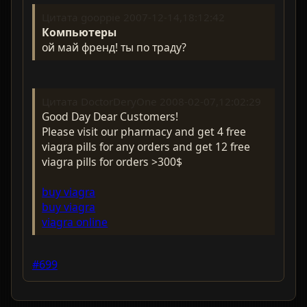
Цитата gooppie 2007-12-14,18:12:42
Компьютеры
ой май френд! ты по траду?
Цитата DoctorDeryOne 2008-02-07,12:02:29
Good Day Dear Customers!
Please visit our pharmacy and get 4 free
viagra pills for any orders and get 12 free
viagra pills for orders >300$
buy viagra
buy viagra
viagra online
#699