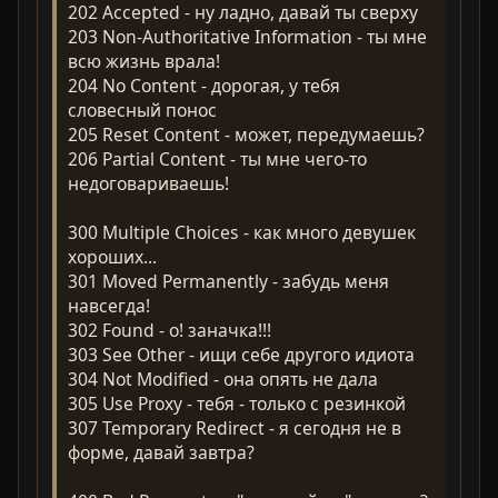
202 Accepted - ну ладно, давай ты сверху
203 Non-Authoritative Information - ты мне
всю жизнь врала!
204 No Content - дорогая, у тебя
словесный понос
205 Reset Content - может, передумаешь?
206 Partial Content - ты мне чего-то
недоговариваешь!
300 Multiple Choices - как много девушек
хороших...
301 Moved Permanently - забудь меня
навсегда!
302 Found - о! заначка!!!
303 See Other - ищи себе другого идиота
304 Not Modified - она опять не дала
305 Use Proxy - тебя - только с резинкой
307 Temporary Redirect - я сегодня не в
форме, давай завтра?