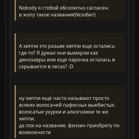
Цитата OggY 2007-02-22,18:02:04
Nobody я стобой обсолютно сагласен.
в жопу такое названия(безобит)
Цитата Geezer 2007-02-22,19:02:30
А хиппи это разьве хиппи еще остались
где-то? Я думал они вымерли как
динозавры или еще парочка осталась и
скрывается в лесах? :D
Цитата POGOрелец 2007-02-22,20:02:12
ну хиппи ещё часто называют просто
всяких волосачей пафосных выебистых.
волосатые укурки и алкоголики те же
хиппи.
да пох на название. фэнзин приобрету по
возможности