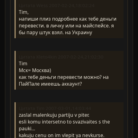
Цитата Wess 2007-02-24,18:02:24
Tim,
напиши плиз подробнее как тебе деньги
перевести. в личку или на майспейсе. я
бы пару штук взял. на Украину
Цитата Kleto4kin 2007-02-24,21:02:30
Tim
Мск= Москва)
как тебе деньги перевести можно? на
ПайПале имеешь аккаунт?
Цитата Tim 2007-03-01,14:03:44
zaslal malenkuju partiju v piter.
esli komu intersetno to svazivaites s the
pauki...
kakuju cenu on im vlepit ya nevkurse.