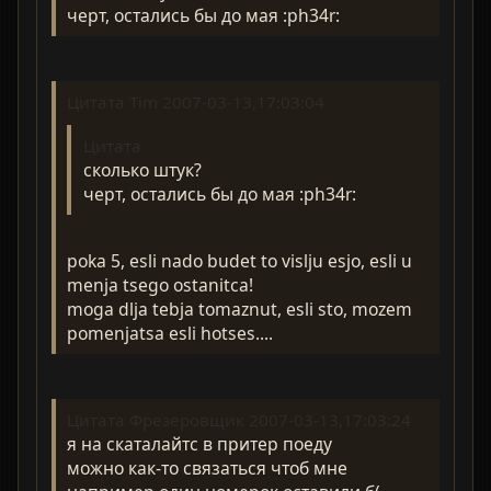
черт, остались бы до мая :ph34r:
Цитата Tim 2007-03-13,17:03:04
Цитата
сколько штук?
черт, остались бы до мая :ph34r:
poka 5, esli nado budet to vislju esjo, esli u
menja tsego ostanitca!
moga dlja tebja tomaznut, esli sto, mozem
pomenjatsa esli hotses....
Цитата Фрезеровщик 2007-03-13,17:03:24
я на скаталайтс в притер поеду
можно как-то связаться чтоб мне