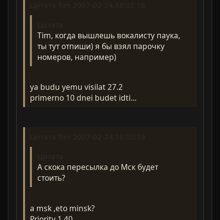
Цитата Tim 2007-02-24,18:02:16
Цитата
Tim, когда вышлешь вокалисту паука,
ты тут отпиши) я бы взял парочку
номеров, например)
ya budu yemu visilat 27.2
primerno 10 dnei budet idti...
Цитата Tim 2007-02-24,18:02:19
Цитата
А скока пересылка до Мск будет
стоить?
a msk ,eto minsk?
Priority 1,40