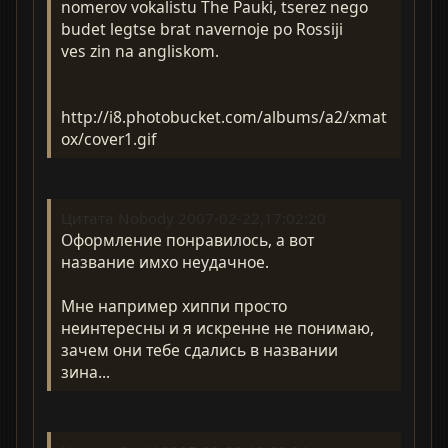
nomerov vokalistu The Pauki, tserez nego
budet legtse brat navernoje po Rossiji
ves zin na angliskom.
http://i8.photobucket.com/albums/a2/xmat
ox/cover1.gif
Цитата Nobody 2007-02-22,17:02:20
Оформление понравилось, а вот
название имхо неудачное.
Мне например хиппи просто
неинтересны и я искренне не понимаю,
зачем они тебе сдались в названии
зина...