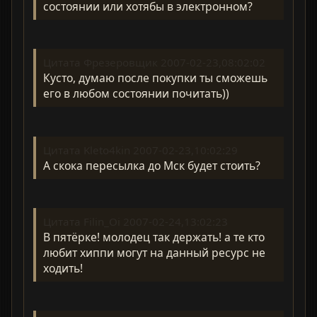
состоянии или хотябы в электронном?
Цитата Фрезеровщик 2007-02-23,08:02:02
Кусто, думаю после покупки ты сможешь
его в любом состоянии почитать))
Цитата Kleto4kin 2007-02-23,10:02:29
А скока пересылка до Мск будет стоить?
Цитата Filin_Oi 2007-02-24,13:02:23
В пятёрке! молодец так держать! а те кто
любит хиппи могут на данный ресурс не
ходить!