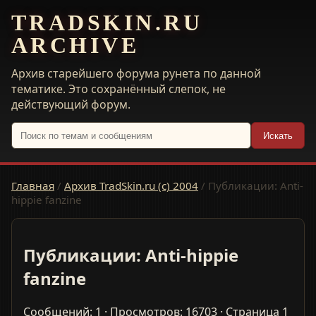
TRADSKIN.RU
ARCHIVE
Архив старейшего форума рунета по данной
тематике. Это сохранённый слепок, не
действующий форум.
Искать
Главная
/
Архив TradSkin.ru (с) 2004
/
Публикации: Anti-
hippie fanzine
Публикации: Anti-hippie
fanzine
Сообщений: 1 · Просмотров: 16703 · Страница 1