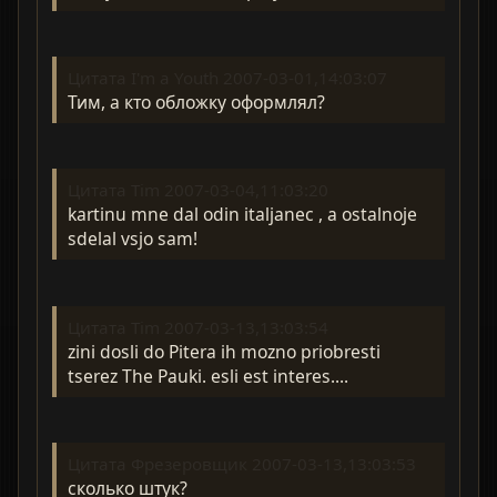
Цитата I'm a Youth 2007-03-01,14:03:07
Тим, а кто обложку оформлял?
Цитата Tim 2007-03-04,11:03:20
kartinu mne dal odin italjanec , a ostalnoje
sdelal vsjo sam!
Цитата Tim 2007-03-13,13:03:54
zini dosli do Pitera ih mozno priobresti
tserez The Pauki. esli est interes....
Цитата Фрезеровщик 2007-03-13,13:03:53
сколько штук?