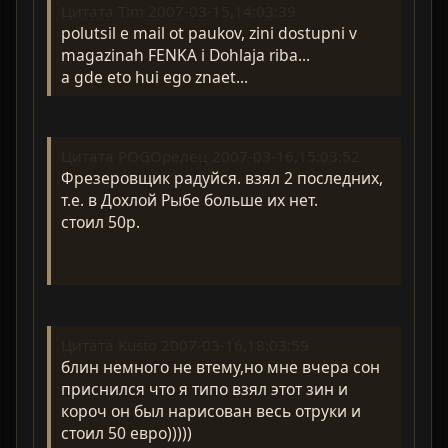
Цитата Tim 2007-03-15,14:03:39
polutsil e mail ot paukov, zini dostupni v
magazinah FENKA i Dohlaja riba...
a gde eto hui ego znaet...
Цитата POGOрелец 2007-03-16,15:03:52
Фрезеровщик радуйся. взял 2 последних,
т.е. в Дохлой Рыбе больше их нет.
стоил 50р.
Цитата Kusto 2007-03-16,18:03:59
блин немного не втему,но мне вчера сон
приснился что я типо взял этот зин и
короч он был нарисован весь отруки и
стоил 50 евро)))))