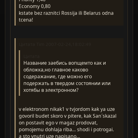
Economy 0,80
kstate bez raznitci Rossija ili Belarus odna
tcena!
Цитата Tim 2007-02-24,18:02:49
Цитата
Название заебись вопщемто как и
обложка,но главное каково
содеражание, где можно его
подержать в твердом состоянии или
хотябы в электронном?
v elektronom nikak1 v tvjordom kak ya uze
govoril budet skoro v pitere, kak San´skazal
on postavit ego v magaz prodovat,
pomojemu dohlaja riba... shodi i potrogai.
a sto vnutri uze napisano...