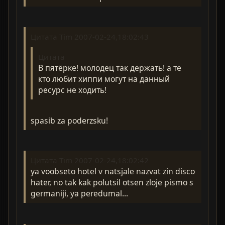
Цитата Tim 2007-02-24,18:02:43
Цитата
В пятёрке! молодец так держать! а те
кто любит хиппи могут на данный
ресурс не ходить!
spasib za poderzsku!
Цитата Tim 2007-02-24,18:02:42
ya voobseto hotel v natsjale nazvat zin disco
hater, no tak kak polutsil otsen zloje pismo s
germaniji, ya peredumal...