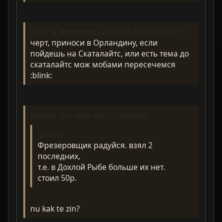
Цитата Фрезеровщик 2007-03-17,09:03:15
черт, приноси в Орландину, если
пойдешь на Скаталайтс, или есть тема до
скаталайтс мож мобами пересечемся
:blink:
Цитата Tim 2007-03-17,16:03:26
Цитата
Фрезеровщик радуйся. взял 2
последних,
т.е. в Дохлой Рыбе больше их нет.
стоил 50р.
nu kak te zin?