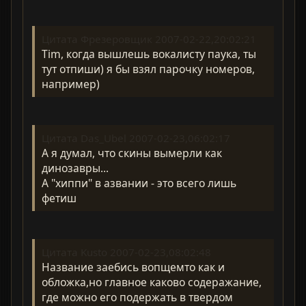
Цитата Фрезеровщик 2007-02-22,20:02:21
Tim, когда вышлешь вокалисту паука, ты
тут отпиши) я бы взял парочку номеров,
например)
Цитата Das_Ubel 2007-02-23,06:02:17
А я думал, что скины вымерли как
динозавры...
А "хиппи" в азвании - это всего лишь
фетиш
Цитата Kusto 2007-02-23,08:02:48
Название заебись вопщемто как и
обложка,но главное каково содеражание,
где можно его подержать в твердом