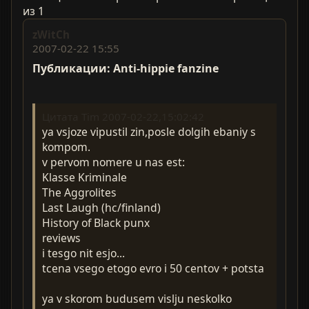
из 1
zWitCh
2007-02-22 15:55
Публикации: Anti-hippie fanzine
Цитата Tim 2007-02-22,15:02:42
ya vsjoze vipustil zin,posle dolgih ebaniy s
kompom.
v pervom nomere u nas est:
Klasse Kriminale
The Aggrolites
Last Laugh (hc/finland)
History of Black punx
reviews
i tesgo nit esjo...
tcena vsego etogo evro i 50 centov + potsta
ya v skorom budusem vislju neskolko