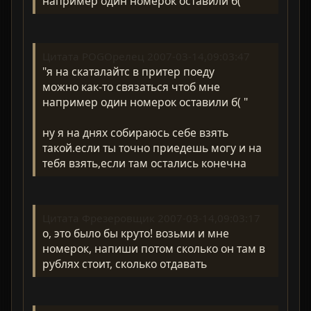
например один номерок оставили б(
Цитата POGOрелец 2007-03-14,09:03:47
"я на скаталайтс в притер поеду
можно как-то связаться чтоб мне
например один номерок оставили б( "
ну я на днях собираюсь себе взять
такой.если ты точно приедешь могу и на
тебя взять,если там остались конечна
Цитата Фрезеровщик 2007-03-14,09:03:17
о, это было бы круто! возьми и мне
номерок, напиши потом сколько он там в
рублях стоит, сколько отдавать