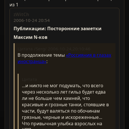
из 1
zWitCh
2006-10-24 20:54
Публикации: Посторонние заметки
Максим N-ков
Цитата /Serg/ 2006-10-24,20:10:46
В продолжение темы
«Россияния в глазах
иностранца»
:
Цитата
...и никто не мог подумать, что всего
через несколько лет гильз будет едва
ли не больше чем камней, что
красивые и грозные танки, стоявшие в
части, будут валяться по обочинам
грязные, черные и искореженные...
Что привычная улыбка взрослых на