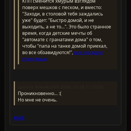
КПП сменится хмурым взглядом
поверх мешков с песком, и вместо:
"Заходи, в столовой тебя заждались
уже" будет: "Быстро домой, и не
выходить, а не то...". Это было странное
время, когда детские мечты об
"автомате с гранатами дома" о том,
чтобы "папа на танке домой приехал,
во все обзавидуются!",
все это вдруг
стало явью
Цитата Streetkid'69 2006-10-26,11:10:05
Проникновенно... :(
Но мне не очень.
#648