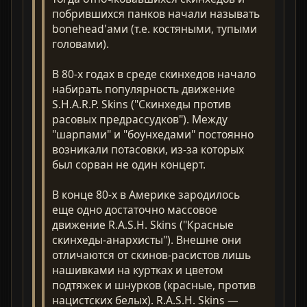
побрившихся панков начали называть
bonеhead'ами (т.е. костяными, тупыми
головами).
В 80-х годах в среде скинхедов начало
набирать популярность движение
S.H.A.R.P. Skins ("Скинхеды против
расовых предрассудков"). Между
"шарпами" и "боунхедами" постоянно
возникали потасовки, из-за которых
был сорван не один концерт.
В конце 80-х в Америке зародилось
еще одно достаточно массовое
движение R.A.S.H. Skins ("Красные
скинхеды-анархисты"). Внешне они
отличаются от скинов-расистов лишь
нашивками на куртках и цветом
подтяжек и шнурков (красные, против
нацистских белых). R.A.S.H. Skins —