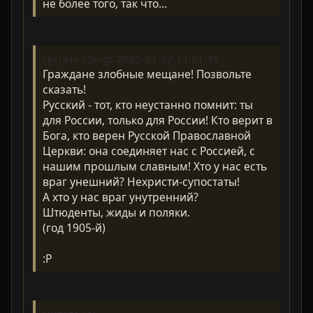
не более того, так что...
Цитата /Serg/ 2005-01-27,11:01:49
Граждане злобные мещане! Позвольте
сказать!
Русский - тот, кто неустанно помнит: ты
для России, только для России! Кто верит в
Бога, кто верен Русской Православной
Церкви: она соединяет нас с Россией, с
нашим прошлым славным! Хто у нас есть
враг унешний? Нехристи-супостаты!
А хто у нас враг унутренний?
Штюденты, жиды и поляки.
(год 1905-й)
:P