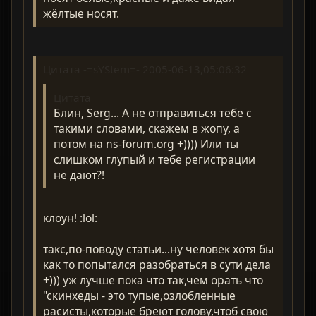
жёлтые носят.
Цитата -=sYStem=- 2005-06-13,05:06:32
Цитата
Блин, Serg... А не отправиться тебе с
такими словами, скажем в жопу, а
потом нa ns-forum.org +)))) Или ты
слишком глупый и тебе регистрации
не дают?!
клоун! :lol:
такс,по-поводу статьи...ну человек хотя бы
как то попытался разобраться в сути дела
+))) уж лучше пока что так,чем орать что
"скинхеды - это тупые,озлобленные
расисты,которые бреют голову,чтоб свою