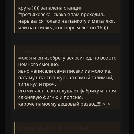
крута ))))) запалена станция
"третьяковска" скока я там проходил..
нарывался только на панкоту и металлюг,
или на скинхедов которым лет по 16 )))
Цитата Alex VW 2005-05-13,10:05:30
мож я и ен изобрету велосипед, но всё это
немного смешно.
явно написали сами писаки из молотка.
патаму шта этот журнал самый галимый,
типа кул и проч.
его читают те,кто слушает фабрику и проч
слюнявую фигню и попсню.
кароче памоему дешовый развод!!!! <_<
Цитата S.D. 2005-06-11,16:06:46