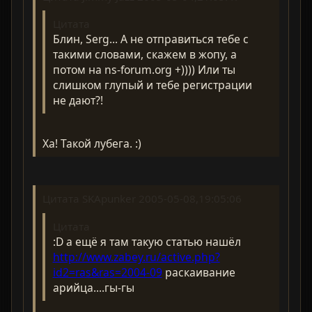
Цитата
Блин, Serg... А не отправиться тебе с
такими словами, скажем в жопу, а
потом нa ns-forum.org +)))) Или ты
слишком глупый и тебе регистрации
не дают?!
Ха! Такой лубега. :)
Цитата SKApunker 2005-05-08,19:05:06
Цитата
:D а ещё я там такую статью нашёл
http://www.zabey.ru/active.php?
id2=ras&ras=2004-09
раскаивание
арийца....гы-гы