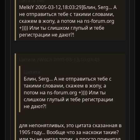
Цитата [46
MelkiY 2005-03-12,18:03:29]Блин, Serg... А
не отправиться тебе с такими словами,
скажем в жопу, а потом нa ns-forum.org
+)))) Или ты слишком глупый и тебе
регистрации не дают?!
Цитата zWitCh 2005-03-13,10:03:43
Цитата
Блин, Serg... А не отправиться тебе с
такими словами, скажем в жопу, а
потом нa ns-forum.org +)))) Или ты
слишком глупый и тебе регистрации
не дают?!
для непонятливых, это цитата сказанная в
1905 году... Вообще что за наскоки такие?
или ты не читал топик, а просто причитал