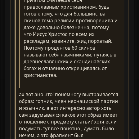
при этом считаешь себя
православным христианином, будь
готов к тому, что для большинства
скинов тема религии противоречива и
даже довольно болезненна, потому
что Иисус Христос по всем их
раскладам, извините, жид порхатый.
Поэтому процентов 60 скинов
называют себя язычниками, путаясь в
древнеславянских и скандинавских
богах и отчаянно открещиваясь от
христианства.
ах вот ано что! понемногу выстраивается
образ: гопник, член неонациской партии
и язычник. а вот интересно автор хоть
сам задумывался какое этот образ имеет
отношение с предмету статьи? хотя если
подумать тут все понятно , думать было
нечем, а это фрагмент был