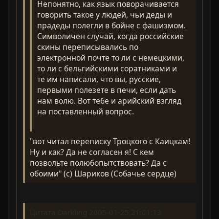
Непонятно, как язык поворачивается
говорить такое у людей, чьи деды и
прадеды полегли в бойне с фашизмом.
Символичен случай, когда российские
скины переписывались по
электронной почте то ли с немецкими,
то ли c бельгийскими соратниками и
те им написали, что вы, русские,
первыми полезете в печи, если дать
нам волю. Вот тебе и арийский взгляд
на поставленный вопрос.
"вот читал переписку Троцкого с Каицкам!
Ну и как? Да не согласен я! С кем
позвольте полюбопытствовать? Да с
обоими" (с) Шариков (Собачье сердце)
Цитата Darkling 2005-01-25,21:01:13