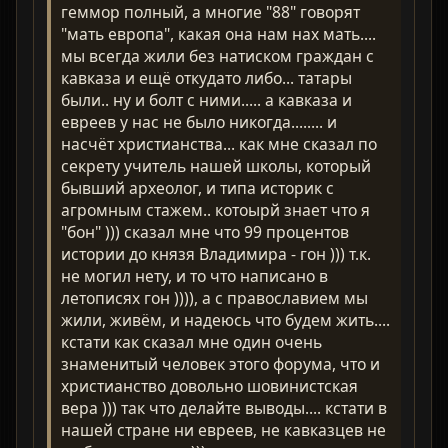
геммор полный, а многие "88" говорят
"мать европа", какая она нам нах мать....
мы всегда жили без натиском граждан с
кавказа и ещё откудато либо... татары
были.. ну и болт с ними..... а кавказа и
евреев у нас не было никогда........ и
насчёт христианства... как мне сказал по
секрету учитель нашей школы, который
бывший археолог, и типа историк с
агромным стажем.. котоырй знает что я
"бон" ))) сказал мне что 99 процентов
истории до князя Владимира - гон ))) т.к.
не могил нету, и то что написано в
летописях гон )))), а с православием мы
жили, живём, и надеюсь что будем жить....
кстати как сказал мне один очень
знаменитый человек этого форума, что и
христианство довольно шовинистская
вера ))) так что делайте выводы.... кстати в
нашей стране ни евреев, не кавказцев не