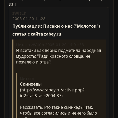
из 1
zWitCh
2005-01-20 14:28
Публикации: Писаки о нас ("Молоток")
статья с сайта zabey.ru
Цитата zWitCh 2005-01-20,14:01:33
И всетаки как верно подметила народная
мудрость: "Ради красного словца, не
пожалею и отца"!
Цитата
Скинхеды
(http://www.zabey.ru/active.php?
id2=ras&ras=2004-37)
Рассказать, кто такие скинхеды, так,
чтобы все согласились и нечего было