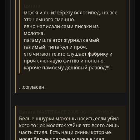
Цитата
мож я и ен изобрету велосипед, но всё
это немного смешно.
явно написали сами писаки из
молотка.
патаму шта этот журнал самый
галимый, типа кул и проч.
его читают те,кто слушает фабрику и
проч слюнявую фигню и попсню.
кароче памоему дешовый развод!!!!
...согласен!
Цитата MASTERRACE 2005-06-12,05:06:04
Белые шнурки можешь носить,если убил
кого-то :lol: молоток х*йня это всего лишь
часть стиля. Есть наци скины которые
носят белые,красные и даже видал