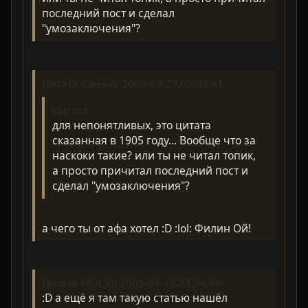
последний пост и сделал
"умозаключения"?
Цитата Санька 2005-03-27,03:03:41
Цитата
для непонятливых, это цитата
сказанная в 1905 году... Вообще что за
наскоки такие? или ты не читал топик,
а просто причитал последний пост и
сделал "умозаключения"?
а чего ты от афа хотел :D :lol: Филин Ой!
Цитата Filin_Oi 2005-04-10,23:04:44
:D а ещё я там такую статью нашёл