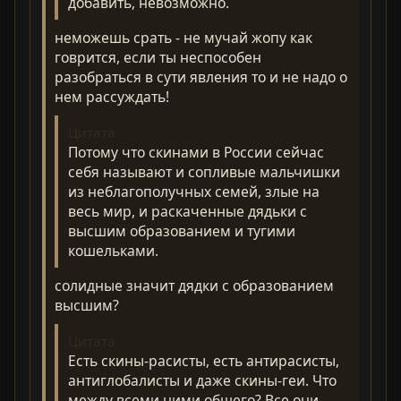
добавить, невозможно.
неможешь срать - не мучай жопу как
говрится, если ты неспособен
разобраться в сути явления то и не надо о
нем рассуждать!
Цитата
Потому что скинами в России сейчас
себя называют и сопливые мальчишки
из неблагополучных семей, злые на
весь мир, и раскаченные дядьки с
высшим образованием и тугими
кошельками.
солидные значит дядки с образованием
высшим?
Цитата
Есть скины-расисты, есть антирасисты,
антиглобалисты и даже скины-геи. Что
между всеми ними общего? Все они