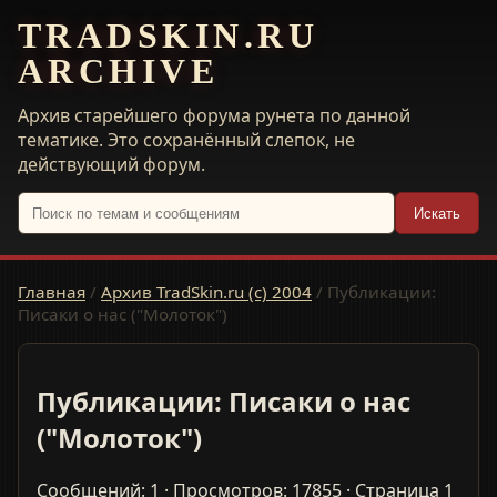
TRADSKIN.RU
ARCHIVE
Архив старейшего форума рунета по данной
тематике. Это сохранённый слепок, не
действующий форум.
Искать
Главная
/
Архив TradSkin.ru (с) 2004
/
Публикации:
Писаки о нас ("Молоток")
Публикации: Писаки о нас
("Молоток")
Сообщений: 1 · Просмотров: 17855 · Страница 1