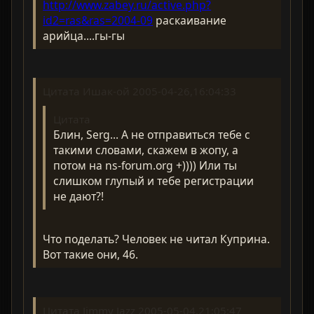
http://www.zabey.ru/active.php?
id2=ras&ras=2004-09
раскаивание
арийца....гы-гы
Цитата Ишак-ой 2005-04-26,16:04:33
Цитата
Блин, Serg... А не отправиться тебе с
такими словами, скажем в жопу, а
потом нa ns-forum.org +)))) Или ты
слишком глупый и тебе регистрации
не дают?!
Что поделать? Человек не читал Куприна.
Вот такие они, 46.
Цитата Jimmy Jazz 2005-05-04,21:05:47