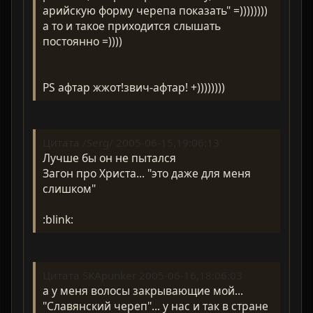
арийскую форму черепа показать" =))))))))
а то и такое приходится слышать
постоянно =))))
PS афтар жжот!звич-афтар! +))))))))
Цитата /Serg/ 2005-06-15,19:06:13
Лучше бы он не пытался
Загон про Христа... "это даже для меня
слишком"
:blink:
Цитата SKApunker 2005-06-16,18:06:03
а у меня волосы закрывающие мой...
"Славянский череп"... у нас и так в стране