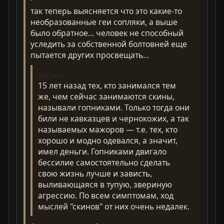
так теперь выясняется что это какие-то
необразованные геи сопляки, а выше
было обратное... человек не способный
уследить за собственной болтовней еще
пытается других просвещать...
Цитата
15 лет назад тех, кто занимался тем
же, чем сейчас занимаются скины,
называли гопниками. Только тогда они
били не кавказцев и чернокожих, а так
называемых мажоров — т.е. тех, кто
хорошо и модно одевался, а значит,
имел деньги. Гопниками двигало
бессилие самостоятельно сделать
свою жизнь лучше и зависть,
выливающаяся в тупую, звериную
агрессию. По всем симптомам, ход
мыслей "скинов" от них очень недалек.