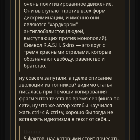
очень политизированное движение.
Они выступают против всех форм
дискриминации, и именно они
являются "хардкором"
антиглобалистов (людей,
выступающих против монополий).
Символ R.A.S.H. Skins — это круг с
тремя красными стрелами, которые
обозначают свободу, равенство и
братство.
ну совсем запутали, а гдеже описание
эволюции из гопников? видимо статья
писалась при помоши копирования
фрагментов текста во время серфинга по
сети, ну что же автор хотябы научился
жать ctrl+c & ctrl+v, хорошо бы тогда не
вставлять идиотизма в текст от себя...
Цитата
5 фактов, над которыми стоит почесать