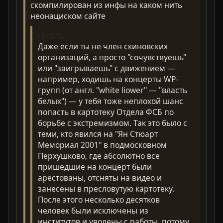
скомпилирован из инфы на каком нить
неонациском сайте
Цитата
Даже если ты не член скиновских
организаций, а просто "сочувствуешь"
или "заигрываешь" с движением —
например, ходишь на концерты WP-
групп (от англ. "white liower" — "власть
белых") — у тебя тоже неплохой шанс
попасть в картотеку Отдела ФСБ по
борьбе с экстремизмом. Так это было с
теми, кто явился на "Ян Стюарт
Мемориал 2001" в подмосковном
Перхушково, где абсолютно все
пришедшие на концерт были
арестованы, отсняты на видео и
занесены в пресловутую картотеку.
После этого несколько десятков
человек были исключены из
институтов и уволены с работы, потому