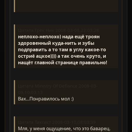
Цитата Грек Ник 2008-03-08,22:03:28
неплохо-неплохо) нада ещё троян
здоровенный куда-нить и зубы
подправить а то там в углу какое-то
остриё ацкое)))) а так очень круто, и
нащёт главной странице правильно!
Цитата Ministry Of Defiance 2008-03-
09,10:03:13
Вах...Понравилось мол :)
Цитата Таксист 2008-03-10,08:03:39
Мля, у меня ощущение, что это баварец.