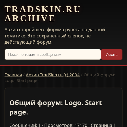
TRADSKIN.RU
ARCHIVE
Архив старейшего форума рунета по данной
тематике. Это сохранённый слепок, не
действующий форум.
Искать
Главная
/
Архив TradSkin.ru (с) 2004
/
Общий форум:
Logo. Start page.
Общий форум: Logo. Start
page.
Сообщений: 1 · Просмотров: 17170 · Страница 1