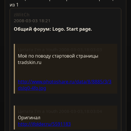
из 1
zWitCh
2008-03-03 18:21
Общий форум: Logo. Start page.
Цитата I'm a Youth 2008-03-03,18:03:03
Моё по поводу стартовой страницы
tradskin.ru
http://www.photoshare.ru/data/8/8885/3/3
dslq0-4fo.jpg
Цитата I'm a Youth 2008-03-03,18:03:04
Оригинал
http://ifolder.ru/5591183