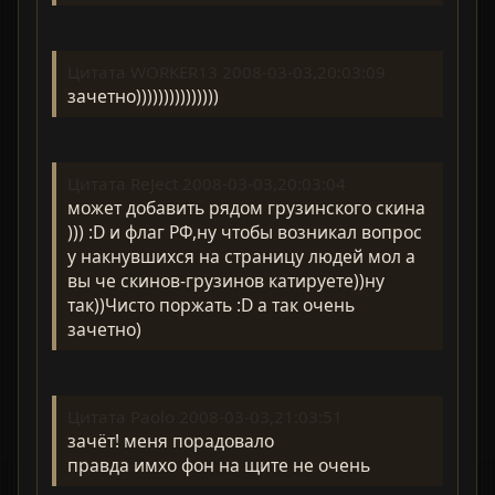
Цитата WORKER13 2008-03-03,20:03:09
зачетно)))))))))))))))
Цитата ReJect 2008-03-03,20:03:04
может добавить рядом грузинского скина
))) :D и флаг РФ,ну чтобы возникал вопрос
у накнувшихся на страницу людей мол а
вы че скинов-грузинов катируете))ну
так))Чисто поржать :D а так очень
зачетно)
Цитата Paolo 2008-03-03,21:03:51
зачёт! меня порадовало
правда имхо фон на щите не очень