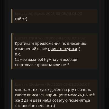
Цитата Afrikanec 2008-03-03,18:03:25
кайф :)
Цитата I'm a Youth 2008-03-03,18:03:02
Критика и предложения по внесению
изменений в сие
приветствуется
:)
п.с.
Самое важное! Нужна ли вообще
стартовая страница или нет?
Цитата ClockworkTed 2008-03-03,20:03:07
мне кажется кусок дёсен на рту неочень
как-то вписался,впринципе мелочь,но всё
же ;) да и цвет неба советую поменять,а
так вполне неплохо :)