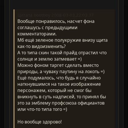
Цитата bootboy 2008-03-03,22:03:37
Вообще понравилось, насчет фона
соглашусь с предыдущими
комментаторами.
Мб ещё зеленое полукружие внизу щита
как-то видоизменить?
А то типа скин такой прайд отрастил что
солнце и землю затмевает =)
Можно фоном таргет сделать вместо
природы, а чуваку паутину на локоть =)
Ещё подумалось, что будь я случайно
наткнувшимся на такое изображение
персонажем, который не смог бы
вникнуть в суть надписей, то принял бы
это за эмблему профсоюза официантов
или что-то типа того =)
Но вообще здорово!