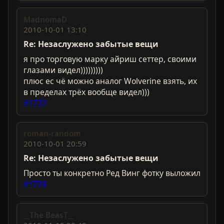
MadnomaD
2010-10-01 13:10
Re: Незаслужено забытые вещи
я про торговую марку айриш сеттер, своими
глазами видел)))))))))
плюс ес чё можно аналог Wolverine взять, их
в пределах трёх вообще видел)))
#1772
roman-random
2010-10-01 20:59
Re: Незаслужено забытые вещи
Просто ты конкретно Ред Винг фотку выложил
#1778
__The BeasT__