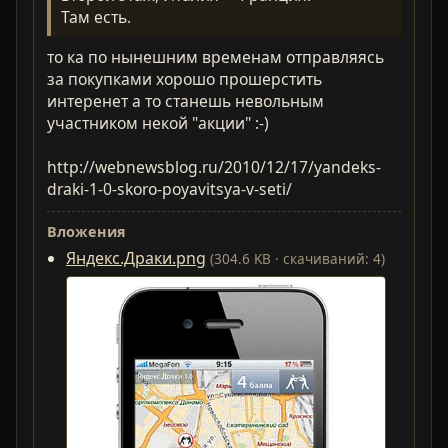
Там есть.
то ка по нынешним временам отправляясь
за покупками хорошо прошерстить
интеренет а то станешь невольным
участником некой "акции" :-)
http://webnewsblog.ru/2010/12/17/yandeks-
draki-1-0-skoro-poyavitsya-v-seti/
Вложения
Яндекс.Драки.png
(304.6 KB · скачиваний: 4)