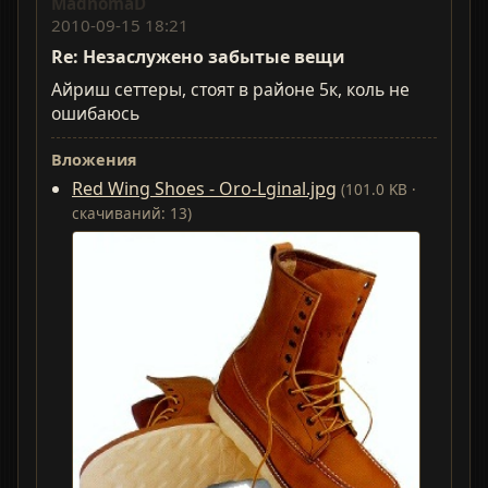
MadnomaD
2010-09-15 18:21
Re: Незаслужено забытые вещи
Айриш сеттеры, стоят в районе 5к, коль не
ошибаюсь
Вложения
Red Wing Shoes - Oro-Lginal.jpg
(101.0 KB ·
скачиваний: 13)