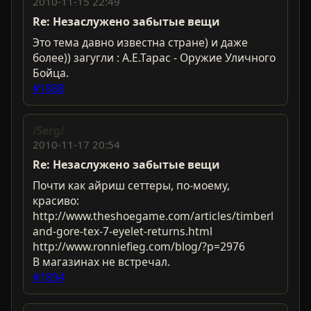
2010-11-15 22:49
Re: Незаслужено забытые вещи
Это тема давно известна стране) и даже
более)) загугли : А.Е.Тарас - Оружие Уличного
Бойца.
#1888
/Serg/
2010-11-17 20:54
Re: Незаслужено забытые вещи
Почти как айриш сеттеры, по-моему,
красиво:
http://www.theshoegame.com/articles/timberl
and-gore-tex-7-eyelet-returns.html
http://www.ronniefieg.com/blog/?p=2976
В магазинах не встречал.
#1894