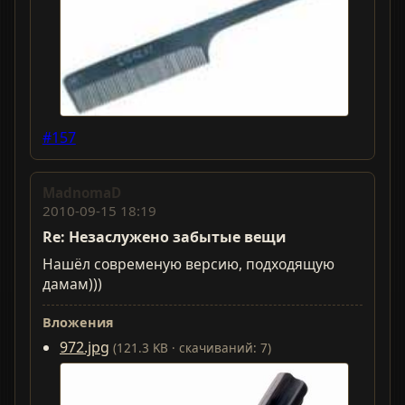
#157
MadnomaD
2010-09-15 18:19
Re: Незаслужено забытые вещи
Нашёл современую версию, подходящую
дамам)))
Вложения
972.jpg
(121.3 KB · скачиваний: 7)