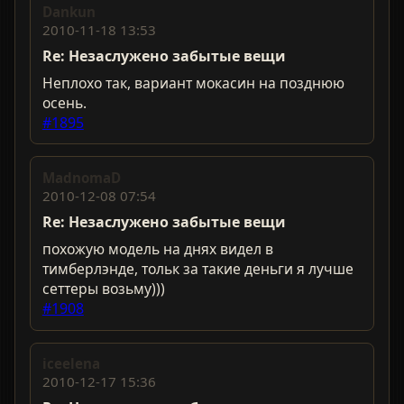
Dankun
2010-11-18 13:53
Re: Незаслужено забытые вещи
Неплохо так, вариант мокасин на позднюю
осень.
#1895
MadnomaD
2010-12-08 07:54
Re: Незаслужено забытые вещи
похожую модель на днях видел в
тимберлэнде, тольк за такие деньги я лучше
сеттеры возьму)))
#1908
iceelena
2010-12-17 15:36