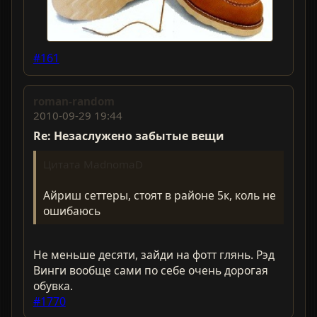
#161
roman-random
2010-09-29 19:44
Re: Незаслужено забытые вещи
Цитата MadnomaD
Айриш сеттеры, стоят в районе 5к, коль не
ошибаюсь
Не меньше десяти, зайди на фотт глянь. Рэд
Винги вообще сами по себе очень дорогая
обувка.
#1770