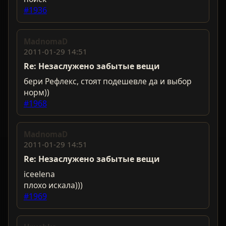
#1936
MadnomaD
2011-01-29 14:51
Re: Незаслужено забытые вещи
бери Рефлекс, стоят подешевле да и выбор
норм))
#1968
MadnomaD
2011-01-29 14:51
Re: Незаслужено забытые вещи
iceelena
плохо искала)))
#1969