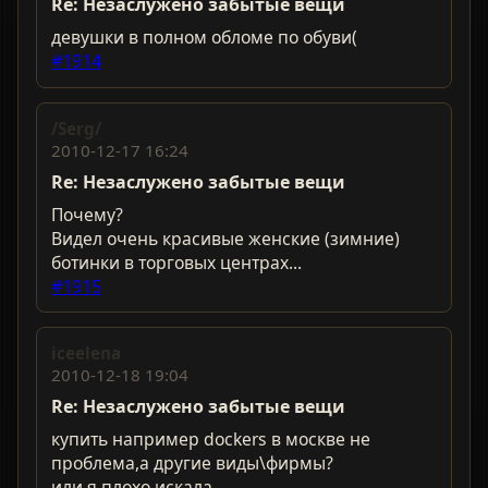
Re: Незаслужено забытые вещи
девушки в полном обломе по обуви(
#1914
/Serg/
2010-12-17 16:24
Re: Незаслужено забытые вещи
Почему?
Видел очень красивые женские (зимние)
ботинки в торговых центрах...
#1915
iceelena
2010-12-18 19:04
Re: Незаслужено забытые вещи
купить например dockers в москве не
проблема,а другие виды\фирмы?
или я плохо искала...