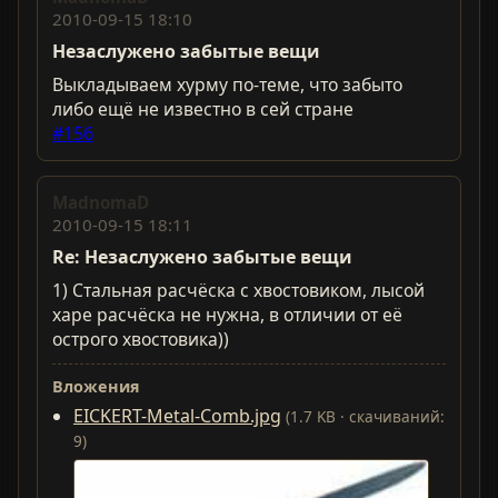
2010-09-15 18:10
Незаслужено забытые вещи
Выкладываем хурму по-теме, что забыто
либо ещё не известно в сей стране
#156
MadnomaD
2010-09-15 18:11
Re: Незаслужено забытые вещи
1) Стальная расчёска с хвостовиком, лысой
харе расчёска не нужна, в отличии от её
острого хвостовика))
Вложения
EICKERT-Metal-Comb.jpg
(1.7 KB · скачиваний:
9)