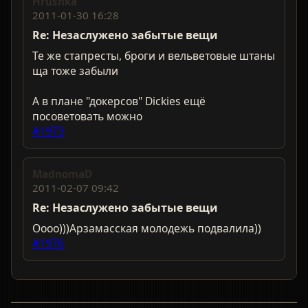
Hrushka
2011-01-30 16:28
Re: Незаслужено забытые вещи
Те же стапресты, броги и вельветовые штаны
ща тоже забыли
А в плане "докерсов" Dickies ещё
посоветовать можно
#1973
MadnomaD
2011-02-07 09:42
Re: Незаслужено забытые вещи
Оооо)))Арзамасская молодежь подвалила))
#1976