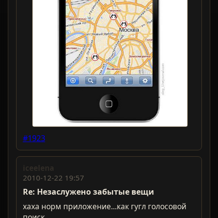
#1923
iceelena
2010-12-22 19:57
Re: Незаслужено забытые вещи
хаха норм приложение...как гугл голосовой
поиск