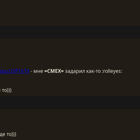
oduct/SP1619
- мне
=СМЕХ=
задарил как-то :rolleyes:
то)))
е то)))