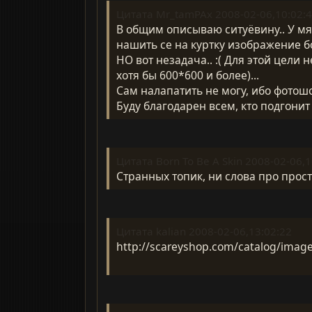
Цитата Mr_tamPAx 2008-02-06,10:02:
В общим описываю ситуёвину.. У мя 
нашить се на куртку изображение бот
НО вот незадача.. :( Для этой цели
хотя бы 600*600 и более)...
Сам налапатить не могу, ибо фотош
Буду благодарен всем, кто подгонит 
Цитата Born To Be A Skin 2008-02-06,1
Странных топик, ни слова про прост
Цитата kalian 2008-02-06,13:02:22
http://scareyshop.com/catalog/image