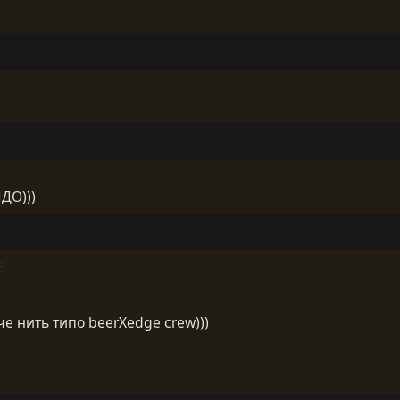
ДО)))
6
е нить типо beerXedge crew)))
)