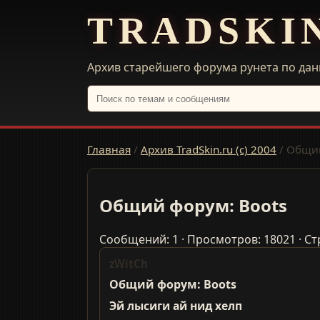
TRADSKI
Архив старейшего форума рунета по дан
Главная
/
Архив TradSkin.ru (с) 2004
/
Общий
Общий форум: Boots
Сообщений: 1 · Просмотров: 18021 · Ст
zWitCh
Общий форум: Boots
Эй лысиги ай нид хелп