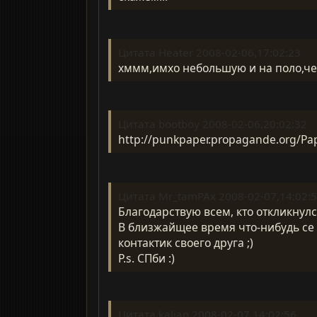
Цитата Heater 2008-02-06,17:02:23
хммм,имхо небольшую и на поло,че 
Цитата bootboy 2008-02-06,20:02:32
http://punkpaper.propagande.org/Pa
Цитата Mr_tamPAx 2008-02-07,14:02:
Благодарствую всем, кто откликнулс
В близжайщее время что-нибудь се 
контактик своего друга ;)
P.s. СПби :)
Цитата kalian 2008-02-07,14:02:56