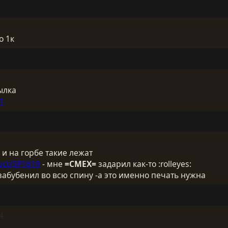
о 1к
ылка
31
 и на горбе такие лежат
uct/SP1619
- мне
=СМЕХ=
задарил как-то :rolleyes:
забубенил во всю спину -а это именно печать нужна
4