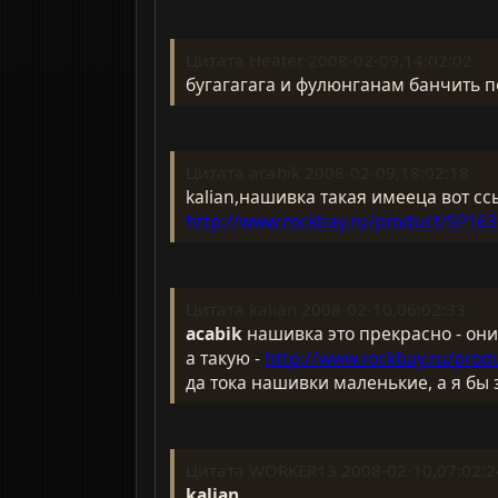
Цитата Heater 2008-02-09,14:02:02
бугагагага и фулюнганам банчить п
Цитата acabik 2008-02-09,18:02:18
kalian,нашивка такая имееца вот сс
http://www.rockbay.ru/product/SP16
Цитата kalian 2008-02-10,06:02:33
acabik
нашивка это прекрасно - они
а такую -
http://www.rockbay.ru/prod
да тока нашивки маленькие, а я бы 
Цитата WORKER13 2008-02-10,07:02:2
kalian