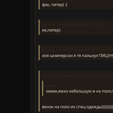
фак, питер( :(
Цитата Heater 2008-02-07,17:02:57
ее,питер)
Цитата -=CMEX=- 2008-02-07,19:02:06
изя шниперсон я тя пальнул ПИЦУН
Цитата Косячелло 2008-02-09,12:02:4
Цитата
хммм,имхо небольшую и на поло,ч
венок на поло из спец-одежды))))))))