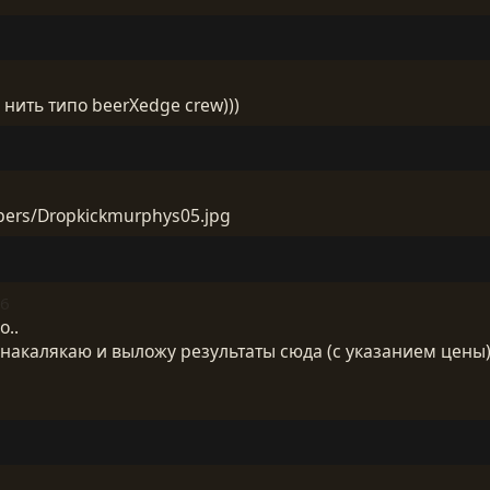
нить типо beerXedge crew)))
pers/Dropkickmurphys05.jpg
56
о..
накалякаю и выложу результаты сюда (с указанием цены).