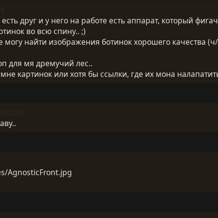
43
есть друг и у него на работе есть аппарат, который фиг
инок во всю спину.. ;)
 не могу найти изображения ботинок хорошего качества (
оп для мя дремучий лес..
мне картинок или хотя бы ссылки, где их мона налапатить 
0:02:03
аву..
s/AgnosticFront.jpg