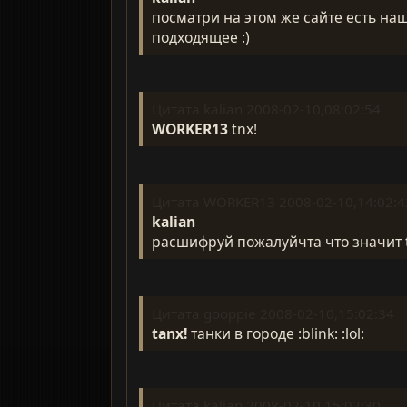
посматри на этом же сайте есть н
подходящее :)
Цитата kalian 2008-02-10,08:02:54
WORKER13
tnx!
Цитата WORKER13 2008-02-10,14:02:4
kalian
расшифруй пожалуйчта что значит t
Цитата gooppie 2008-02-10,15:02:34
tanx!
танки в городе :blink: :lol:
Цитата kalian 2008-02-10,15:02:30