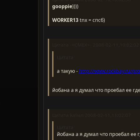
gooppie
))))
WORKER13
tnx = спсб)
Цитата -=CMEX=- 2008-02-11,10:02:02
Цитата
а такую -
http://www.rockbay.ru/pr
йобана а я думал что проебал ее где 
Цитата kalian 2008-02-11,11:02:07
Цитата
йобана а я думал что проебал ее гд