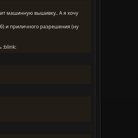
ачит машинную вышивку.. А я хочу
ч/б) и приличного разрешения (ну
:blink: