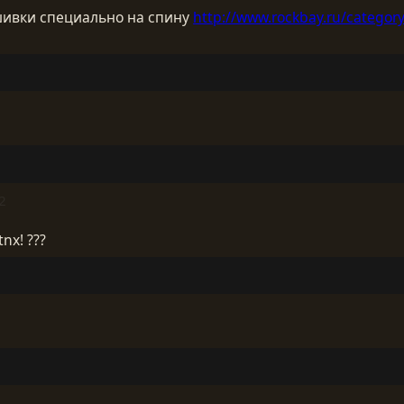
ашивки специально на спину
http://www.rockbay.ru/categor
2
nx! ???