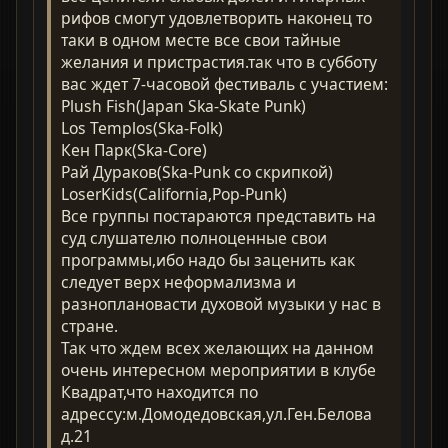
рифов смогут удовлетворить наконец то
таки в одном месте все свои тайные
желания и пристрастия.так что в субботу
вас ждет 7-часовой фестиваль с участием:
Plush Fish(Japan Ska-Skate Punk)
Los Templos(Ska-Folk)
Кен Парк(Ska-Core)
Рай Дураков(Ska-Punk со скрипкой)
LoserKids(California,Pop-Punk)
Все группы постараются представить на
суд слушателю полноценные свои
программы,ибо надо бы заценить как
следует верх неформализма и
разноплановасти духовой музыки у нас в
стране.
Так что ждем всех желающих на данном
очень интересном мероприятии в клубе
Квадрат,что находится по
адрессу:м.Домодедовская,ул.Ген.Белова
д.21