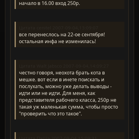
начало в 16.00 вход 250р.
Цитата cenitel 2007-09-04,13:09:07
все перенеслось на 22-ое сентября!
остальная инфа не изменилась!
Цитата Walt Jabsco 2007-09-04,14:09:27
честно говоря, неохота брать кота в
мешке. вот если в инете поискать и
послухать, можно уже делать выводы -
идти или не идти. Для меня, как
представителя рабочего класса, 250р не
такая уж маленькая сумма, чтобы просто
"проверить что это такое".
Цитата ПэШэ 2007-09-04,15:09:31