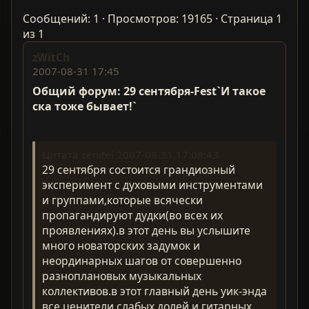
Сообщений: 1 · Просмотров: 19165 · Страница 1
из 1
zWitCh
2007-08-31 17:45
Общий форум: 29 сентября-Fest`И такое
ска тоже бывает!`
Цитата cenitel 2007-08-31,17:08:43
29 сентября состоится грандиозный
эксперимент с духовыми инструментами
и группами,которые всячески
пропагандируют дудки(во всех их
проявлениях).в этот день вы услышите
много новаторских задумок и
неординарных шагов от совершенно
разноплановых музыкальных
коллективов.в этот главный день уик-энда
все ценители слабых долей и гитарных