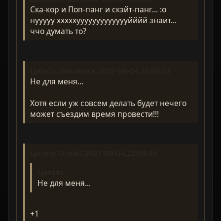
Ска-кор и Поп-панг и скэйт-панг... :o
нууууу хххххуууууууууууууйййй знаит...
ччо думать то?
Цитата OiViolence 2007-09-04,20:09:53
Не для меня...
Хотя если уж совсем делать будет нечего
может съездим время провести!!!
Цитата Oi!nikS 2007-09-04,22:09:35
Цитата
Не для меня...
+1