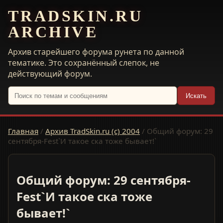
TRADSKIN.RU
ARCHIVE
Архив старейшего форума рунета по данной
тематике. Это сохранённый слепок, не
действующий форум.
Искать
Главная
/
Архив TradSkin.ru (с) 2004
/
Общий форум: 29
сентября-Fest`И такое ска тоже бывает!`
Общий форум: 29 сентября-
Fest`И такое ска тоже
бывает!`