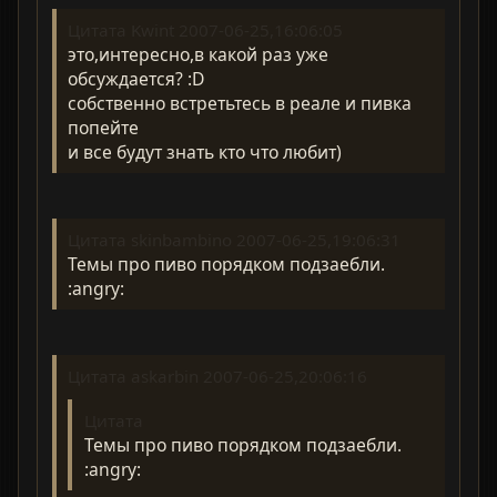
Цитата Kwint 2007-06-25,16:06:05
это,интересно,в какой раз уже
обсуждается? :D
собственно встретьтесь в реале и пивка
попейте
и все будут знать кто что любит)
Цитата skinbambino 2007-06-25,19:06:31
Темы про пиво порядком подзаебли.
:angry:
Цитата askarbin 2007-06-25,20:06:16
Цитата
Темы про пиво порядком подзаебли.
:angry: