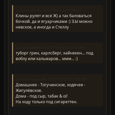
Цитата Barmy 2007-06-25,09:06:31
Клины рулят и всё Ж) а так баловаться
бочкой. да и ягуарчиками :) З.Ы можно
невское, а иногда и Стеллу
Цитата BeaVisS 2007-06-25,09:06:04
туборг грин, карлсберг, хайнекен... под
воблу или кальмаров... ммм... :)
Цитата razvedka 2007-06-25,15:06:50
Домашнее - Тогучинское, ходячее -
Жигулёвское.
Дома - под сыр, табак & oi!
На ходу только под сигареттен.