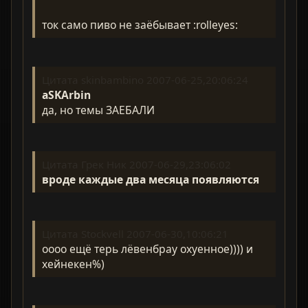
ток само пиво не заёбывает :rolleyes:
Цитата skinbambino 2007-06-25,20:06:24
aSKArbin
да, но темы ЗАЕБАЛИ
Цитата Грек Ник 2007-06-29,23:06:02
вроде каждые два месяца появляются
Цитата Stockvell 2007-06-30,10:06:21
оооо ещё терь лёвенбрау охуенное)))) и
хейнекен%)