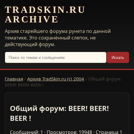
TRADSKIN.RU
ARCHIVE
Архив старейшего форума рунета по данной
тематике. Это сохранённый слепок, не
действующий форум.
Искать
Главная
/
Архив TradSkin.ru (с) 2004
/
Общий форум:
BEER! BEER! BEER !
Общий форум: BEER! BEER!
BEER !
Сообщений: 1 · Просмотров: 19948 · Страница 1