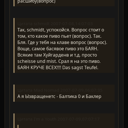
расшибу(вопрос)
Цитата schmidt 2007-07-08,14:07:03
Так, schmidt, успокойся. Вопрос стоит о
том, кто какое пиво пьет (вопрос). Так.
Бля. Где у тебя на клаве вопрос (вопрос).
Воще, самое басявое пиво это БАЯН.
Всякие там Хуйгарденв и т.д. просто
scheisse und mist. Срал я на это пиво.
БАЯН КРУЧЕ ВСЕХ!!!! Das sagst Teufel.
Цитата Mad Nomad 2007-07-09,06:07:35
А я Ызвращенетс - Балтика 0 и Баклер
Цитата I'm a Youth 2007-07-09,07:07:17