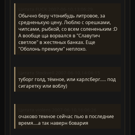
Цитата FUCK 2007-06-10,13:06:29
Обычно беру чтонибудь литровое, за
средненькую цену. Люблю с орешками,
чипсами, рыбкой, со всем солененьким :D
А вообще ща ворвался в "Славутич
светлое" в жестяных банках. Еще
"Оболонь премиум" неплохо.
Цитата Stockvell 2007-06-10,14:06:15
туборг голд, тёмное, или карлсберг..... под
сигаретку или воблу)
Цитата violens 2007-06-10,16:06:26
очаково темное сейчас пью в последние
время....а так наверн бовария