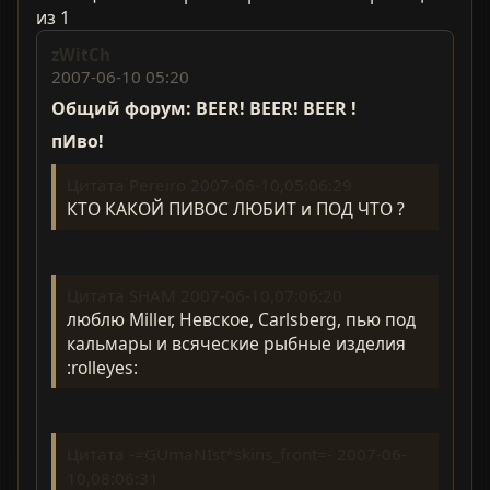
из 1
zWitCh
2007-06-10 05:20
Общий форум: BEER! BEER! BEER !
пИво!
Цитата Pereiro 2007-06-10,05:06:29
КТО КАКОЙ ПИВОС ЛЮБИТ и ПОД ЧТО ?
Цитата SHAM 2007-06-10,07:06:20
люблю Miller, Невское, Carlsberg, пью под
кальмары и всяческие рыбные изделия
:rolleyes:
Цитата -=GUmaNIst*skins_front=- 2007-06-
10,08:06:31