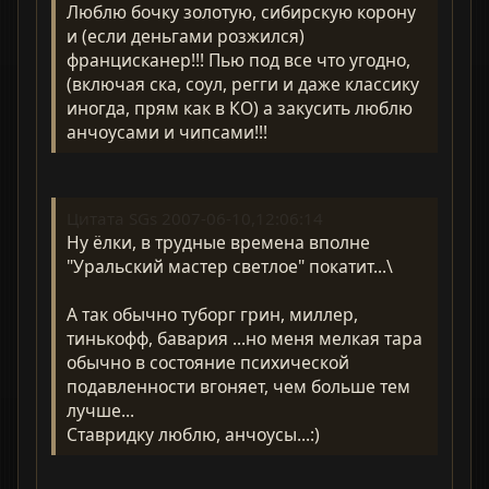
Люблю бочку золотую, сибирскую корону
и (если деньгами розжился)
францисканер!!! Пью под все что угодно,
(включая ска, соул, регги и даже классику
иногда, прям как в КО) а закусить люблю
анчоусами и чипсами!!!
Цитата SGs 2007-06-10,12:06:14
Ну ёлки, в трудные времена вполне
"Уральский мастер светлое" покатит...\
А так обычно туборг грин, миллер,
тинькофф, бавария ...но меня мелкая тара
обычно в состояние психической
подавленности вгоняет, чем больше тем
лучше...
Ставридку люблю, анчоусы...:)