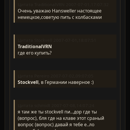
Цитата TraditionalVRN 2007-07-01,17:07:32
Очень уважаю Hansweller настоящее
немецкое,советую пить с колбасками
Цитата Stockvell 2007-07-01,18:07:51
TraditionalVRN
где его купить?
Цитата Pereiro 2007-07-02,09:07:05
Stockvell
, в Германии наверное :)
Цитата schmidt 2007-07-08,14:07:24
я там же ты stockvell пи...дор где ты
(вопрос), бля где на клаве этот сраный
вопрос (вопрос) давай я тебе е..ло