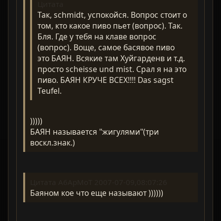
Цитата
Так, schmidt, успокойся. Вопрос стоит о
том, кто какое пиво пьет (вопрос). Так.
Бля. Где у тебя на клаве вопрос
(вопрос). Воще, самое басявое пиво
это БАЯН. Всякие там Хуйгарденв и т.д.
просто scheisse und mist. Срал я на это
пиво. БАЯН КРУЧЕ ВСЕХ!!!! Das sagst
Teufel.
)))))
БАЯН называется "жигулями"(три
воскл.знак.)
Цитата A6ApMoT 2007-07-09,08:07:26
Баяном кое что еще называют ))))))