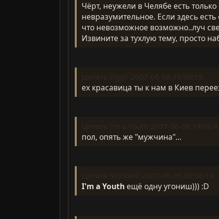
Чёрт, неужели в Челябе есть тольк
невразумительное. Если здесь есть с
что невозможное возможно..луч свет
Извините за тухлую тему, просто наб
Цитата OggY 2007-06-08,19:06:19
ех красавица ты к нам в Киев перееж
Цитата I'm a Youth 2007-06-08,19:06:4
пол, опять же "мужчина"...
Цитата Stockvell 2007-06-09,08:06:18
I'm a Youth
ещё одну угониш))) :D