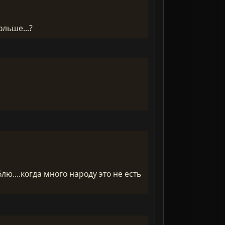
ольше...?
блю....когда много народу это не есть