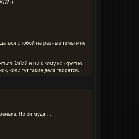
??? :)
общаться с тобой на разные темы мне
иться бабой и ни к кому конкретно
к, коли тут такие дела творятся.
енька. Но он мудаг...