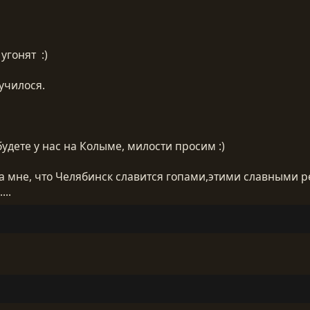
угонят :)
училося.
будете у нас на Колыме, милости просим :)
 мне, что Челябинск славится гопами,этими славными ре
...