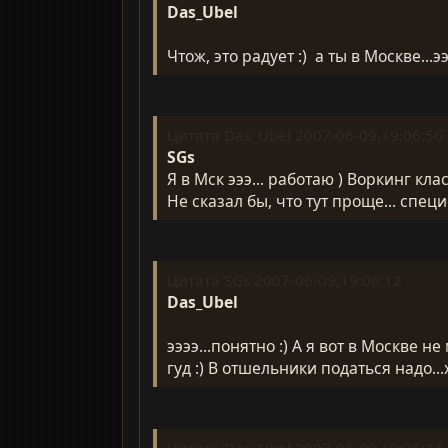
Das_Ubel
Чтож, это радует :) а ты в Москве.
Цитата Das_Ubel 2007-06-09,19:06:56
SGs
Я в Мск эээ... работаю ) Воркинг клас
Не сказал бы, что тут проще... специф
Цитата SGs 2007-06-09,19:06:12
Das_Ubel
ээээ...понятно :) А я вот в Москве н
гуд :) В отшельники податься надо...
Цитата Das_Ubel 2007-06-09,19:06:34