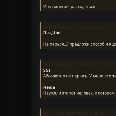
И тут мнения расходяться
Цитата SGs 2007-06-09,19:06:10
Das_Ubel
Не парься...) предложи способ и я д
Цитата Das_Ubel 2007-06-09,19:06:48
SGs
Абсолютно не парюсь. У меня все за
Heide
Неужели это тот человек, о котором
Цитата SGs 2007-06-09,19:06:38