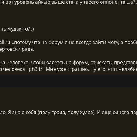
 вот уровень айкью выше ста, а у твоего оппонента....а? А
нь мудак-то? :)
l.ru ..потому что на форум я не всегда зайти могу, а по
ертовски рада.
 на человека, чтобы залезть на форум, отыскать, представ
человека :ph34r: Мне уже страшно. Ну его, этот Челябинс
о. Я знаю себя (полу-трада, полу-хулса). И еще одного пар