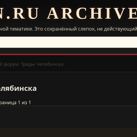
N.RU ARCHIV
ной тематике. Это сохранённый слепок, не действующи
 форум: Трады Челябинска
елябинска
раница 1 из 1