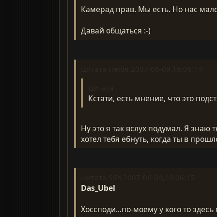
Камерад прав. Мы есть. Но нас мало.
Давай общаться :-)
Цитата Heide 2007-06-09,16:06:14
Цитата
Кстати, есть мнение, что это подс
Ну это я так вслух подумал. Я знаю 
хотел тебя ебнуть, когда ты в прошл
Цитата SGs 2007-06-09,18:06:15
Das_Ubel
Хоссподи...по-моему у кого то здес