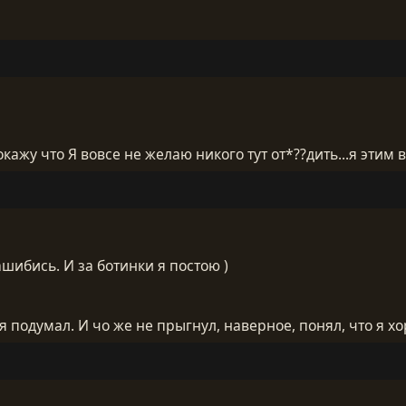
окажу что Я вовсе не желаю никого тут от*??дить...я этим
шибись. И за ботинки я постою )
 я подумал. И чо же не прыгнул, наверное, понял, что я х