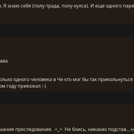
 Я знаю себя (полу-трада, полу-хулса). И еще одного парен
тава
только одного человека в Че кто мог бы так прикольнуться
ом году приезжал :-)
ь мания преследования. <_< Не боись, никаких подстав....