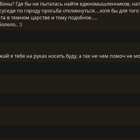
о боны? Где бы ни пыталась найти единомышленников, на
уседи по городу просьба откликнуться....хотя бы для того
а в темном царстве и тому подобное.....
олело.. :)
ай я тебя на руках носить буду, а так не чем помоч не мо
1