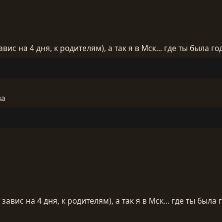
вис на 4 дня, к родителям), а так я в Мск... где ты была го
ва
завис на 4 дня, к родителям), а так я в Мск... где ты была 