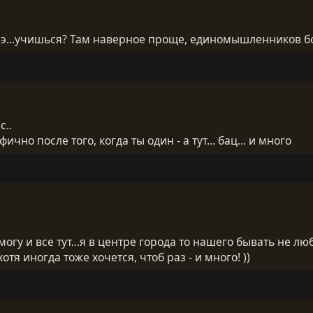
..эээ...учишься? Там наверное проще, единомышленников б
с..
ично после того, когда ты один - а тут... бац... и много
е могу и все тут...я в центре города то нашего бывать не лю
хотя иногда тоже хочется, чтоб раз - и много! ))