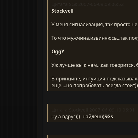
Цитата SGs 2007-06-09,09:06:52
Stockvell
У меня сигнализация, так просто не 
То что мужчина,извиняюсь...так пол
OggY
Уж лучше вы к нам...как говорится, 
В принципе, интуиция подсказывала
еще....но попробовать всегда стоит)).
Цитата Stockvell 2007-06-09,10:06:01
ну а вдруг))) найдёш))
SGs