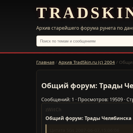
TRADSKI
Архив старейшего форума рунета по дан
Главная
/
Архив TradSkin.ru (с) 2004
/
Общий
Общий форум: Трады Ч
Сообщений: 1 · Просмотров: 19509 · Ст
zWitCh
Общий форум: Трады Челябинска
Цитата SGs 2007-06-07,15:06:06