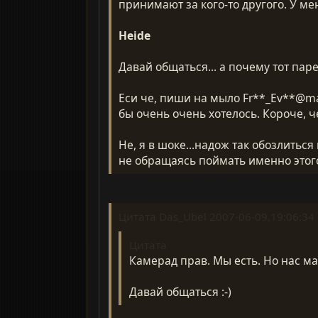
принимают за кого-то другого. У меня
Heide
Давай общаться... а почему тот паре
Еси че, пиши на мыло Fr**_Ev**@mai
бы очень очень хотелось. Короче, ч
Не, я в шоке...надож так обозлиться
не обращаясь поймать именно этого 
Цитата Das_Ubel 2007-06-09,19:06:34
Цитата
Камерад прав. Мы есть. Но нас мал
Давай общаться :-)