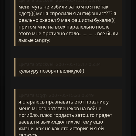
Цитата Stockvell 2007-05-13,17:05:10
меня чуть не избили за то что я не так
одет(((( меня спросили я антифошист??? я
реально охерел 9 мая фашисты бухали(((
притом мне на всех паралельно после
этого мне противно стало.............. все были
лысые :angry:
Цитата Stockvell 2007-05-13,17:05:34
культуру позорят великую(((
Цитата OggY 2007-05-15,23:05:49
я стараюсь празнавать етот празник у
меня много ротственеков на войне
погибло, плюс гордасть затошто прадет
ваевал и выжил,долгих лет ему ешо
жизни. как не как ето история и я ей
гаржусь.