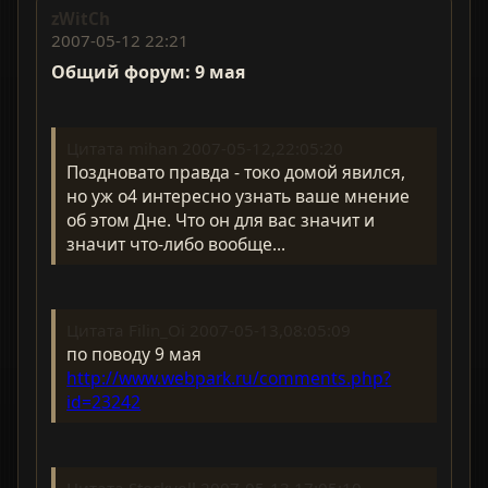
zWitCh
2007-05-12 22:21
Общий форум: 9 мая
Цитата mihan 2007-05-12,22:05:20
Поздновато правда - токо домой явился,
но уж о4 интересно узнать ваше мнение
об этом Дне. Что он для вас значит и
значит что-либо вообще...
Цитата Filin_Oi 2007-05-13,08:05:09
по поводу 9 мая
http://www.webpark.ru/comments.php?
id=23242