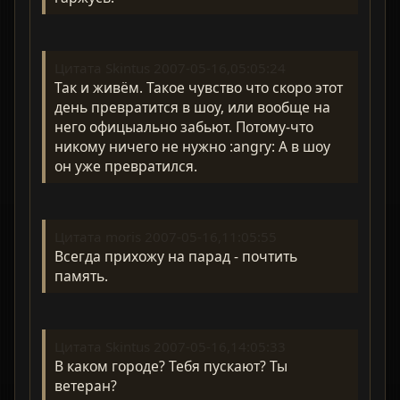
Цитата Skintus 2007-05-16,05:05:24
Так и живём. Такое чувство что скоро этот
день превратится в шоу, или вообще на
него офицыально забьют. Потому-что
никому ничего не нужно :angry: А в шоу
он уже превратился.
Цитата moris 2007-05-16,11:05:55
Всегда прихожу на парад - почтить
память.
Цитата Skintus 2007-05-16,14:05:33
В каком городе? Тебя пускают? Ты
ветеран?