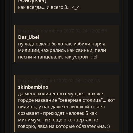
POGOрелец
как всегда... и всего 3... <_<
Цитата skinbambino 2007-02-24,12:02:56
Das_Ubel
ну ладно дело было так, избили наряд
милиции,нажрались как свиньи, пели
песни и танцевали, так устроит :lol:
Цитата Das_Ubel 2007-02-24,12:02:13
skinbambino
да меня количество смущает.. как же
гордое название "северная столица"... вот
видишь, у нас даже если какой-то чел
созывает - приходят человек 5 как
минимум... и я еще о концертах не
говорю, явка на которые обязательна. :)