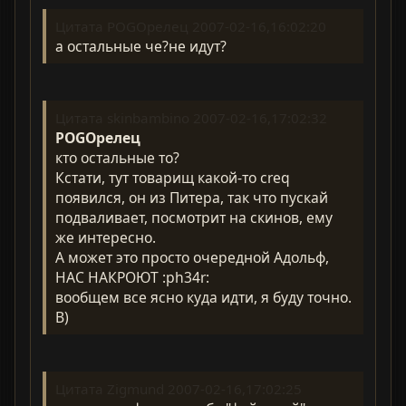
Цитата POGOрелец 2007-02-16,16:02:20
а остальные че?не идут?
Цитата skinbambino 2007-02-16,17:02:32
POGOрелец
кто остальные то?
Кстати, тут товарищ какой-то creq
появился, он из Питера, так что пускай
подваливает, посмотрит на скинов, ему
же интересно.
А может это просто очередной Адольф,
НАС НАКРОЮТ :ph34r:
вообщем все ясно куда идти, я буду точно.
B)
Цитата Zigmund 2007-02-16,17:02:25