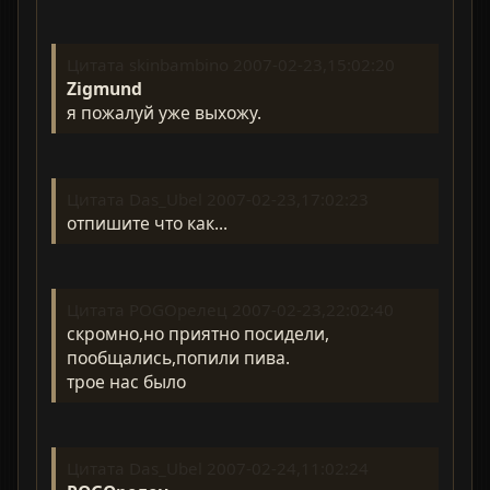
Цитата skinbambino 2007-02-23,15:02:20
Zigmund
я пожалуй уже выхожу.
Цитата Das_Ubel 2007-02-23,17:02:23
отпишите что как...
Цитата POGOрелец 2007-02-23,22:02:40
скромно,но приятно посидели,
пообщались,попили пива.
трое нас было
Цитата Das_Ubel 2007-02-24,11:02:24