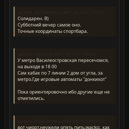
Цитата skinbambino 2007-02-15,17:02:26
Солидарен. B)
Субботний вечер самое оно.
Точные координаты спортбара.
Цитата Zigmund 2007-02-15,17:02:09
У метро Василеостровская пересечомся,
на выходе в 18 00
Сам кабак по 7 линии 2 дом от угла, за
метро.Где игровые автоматы "донкихот"
Пока ориентировочно ибо другие еще не
отметились.
Цитата POGOрелец 2007-02-15,18:02:01
вот чиорт.неужели опять пить:wacko:. как