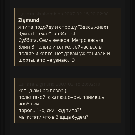
Цитата skinbambino 2007-02-15,20:02:08
Zigmund
я типа подойду и спрошу "Здесь живет
Эдита Пьеха?" :ph34r: :lol:
Суббота, Семь вечера, Метро васька.
Блин В польте и кепке, сейчас все в
польте и кепке, нет давай уж сандали и
шорты, а то не узнаю. :D
Цитата Zigmund 2007-02-15,20:02:10
кепца амбро(позор!),
польт такой, с капюшоном, поймешь
вообщем
пароль "Чо, скинхэд типа?"
мы кстати что в 3 щща будем?