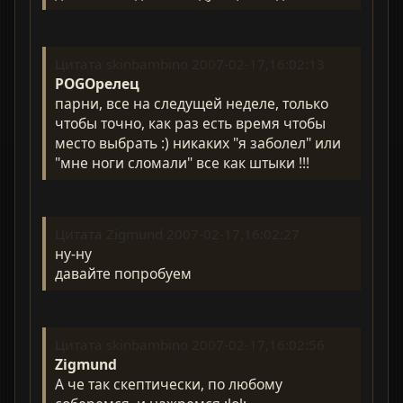
Цитата skinbambino 2007-02-17,16:02:13
POGOрелец
парни, все на следущей неделе, только
чтобы точно, как раз есть время чтобы
место выбрать :) никаких "я заболел" или
"мне ноги сломали" все как штыки !!!
Цитата Zigmund 2007-02-17,16:02:27
ну-ну
давайте попробуем
Цитата skinbambino 2007-02-17,16:02:56
Zigmund
А че так скептически, по любому