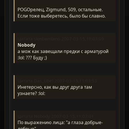
POGOрелец, Zigmund, 509, остальные.
Если тоже выберетесь, было бы славно.
Цитата skinbambino 2007-03-15,10:03:09
Nobody
а мож как завещали предки с арматурой
:lol: ??? Буду ;)
Цитата Das_Ubel 2007-03-15,11:03:53
Инетерсно, как вы друг друга там
узнаете? :lol:
Цитата Nobody 2007-03-15,11:03:01
По выражению лица: "а глаза добрые-
добрые"...