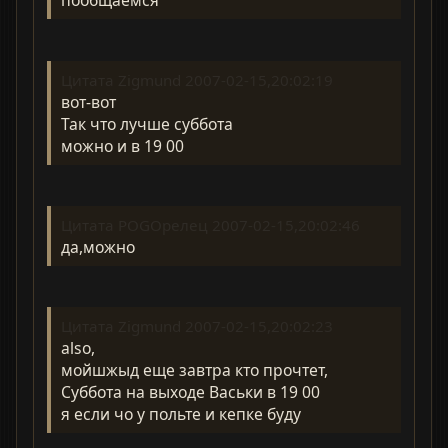
пообщаемся
Цитата Zigmund 2007-02-15,20:02:19
вот-вот
Так что лучше суббота
можно и в 19 00
Цитата POGOрелец 2007-02-15,20:02:46
да,можно
Цитата Zigmund 2007-02-15,20:02:23
also,
мойшжыд еще завтра кто прочтет,
Суббота на выходе Васьки в 19 00
я если чо у польте и кепке буду