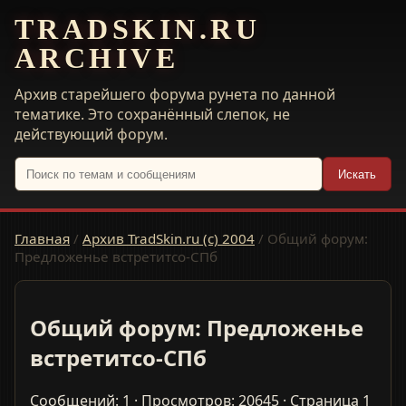
TRADSKIN.RU
ARCHIVE
Архив старейшего форума рунета по данной
тематике. Это сохранённый слепок, не
действующий форум.
Искать
Главная
/
Архив TradSkin.ru (с) 2004
/
Общий форум:
Предложенье встретитсо-СПб
Общий форум: Предложенье
встретитсо-СПб
Сообщений: 1 · Просмотров: 20645 · Страница 1