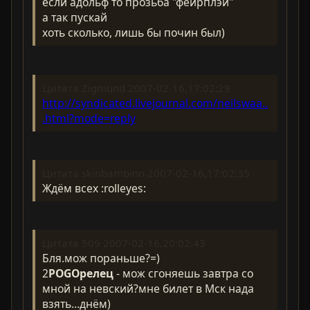
если адольф то прозьба "фейрплэй"
а так пускай
хоть сколько, лишь бы почин был)
Цитата Zigmund 2007-02-16,17:02:29
http://syndicated.livejournal.com/neilswaa..
.html?mode=reply
Цитата skinbambino 2007-02-16,17:02:35
Ждём всех :rolleyes:
Цитата 509 2007-02-16,20:02:43
Бля.мож пораньше?=)
2
POGOрелец
- мож сгоняешь завтра со
мной на невский?мне билет в Мск нада
взять...днём)