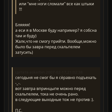
или "мне ноги сломали" все как штыки
!!!
Бляяяя!
а еси я в Москве буду например? я собсна
там и буду)
Жалк,что не смогу прийти. Вообще,можно
было бы завра перед скальпелем
затусить)
Цитата askarbin 2007-02-17,21:02:38
сегодьня не cмог бы я сёравно подъехать
-_-.
вот завтра впринцыпе можно перед
скальпелем, тока не очень рано.
в следующие выходные тож не против :).
П.С.