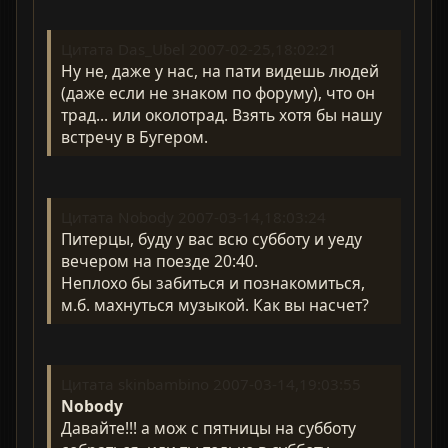
Цитата Das_Ubel 2007-02-25,18:02:21
Ну не, даже у нас, на пати видешь людей
(даже если не знаком по форуму), что он
трад... или околотрад. Взять хотя бы нашу
встречу в Бугером.
Цитата Nobody 2007-03-14,18:03:24
Питерцы, буду у вас всю субботу и уеду
вечером на поезде 20:40.
Неплохо бы забиться и познакомиться,
м.б. махнуться музыкой. Как вы насчет?
Цитата skinbambino 2007-03-14,19:03:55
Nobody
Давайте!!! а мож с пятницы на субботу