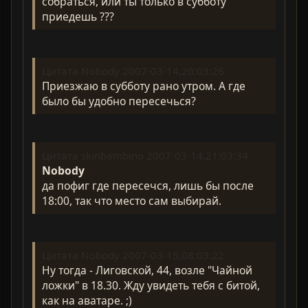
собраться, или ты только в субботу
приедешь ???
Цитата Nobody 2007-03-14,20:03:26
Приезжаю в субботу рано утром. А где
было бы удобно пересечься?
Цитата skinbambino 2007-03-14,21:03:34
Nobody
да пофиг где пересечся, лишь бы после
18:00, так что место сам выбирай.
Цитата Nobody 2007-03-15,08:03:22
Ну тогда - Лиговской, 44, возле "Чайной
ложки" в 18.30. Жду увидеть тебя с битой,
как на аватаре. ;)