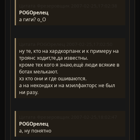
Цитата Фрезеровщик 2007-02-25,17:02:38
POGOрелец
а гиги? o_O
Цитата POGOрелец 2007-02-25,17:02:50
ну те, кто на хардкорпанк и к примеру на
троянс ходит,те,да известны.
кроме тех кого я знаю,ещё люди всякие в
ботах мелькают.
хз кто они и где ошиваются.
а на некондах и на мэилфакторс не был
ни разу.
Цитата Фрезеровщик 2007-02-25,18:02:47
POGOрелец
а, ну понятно