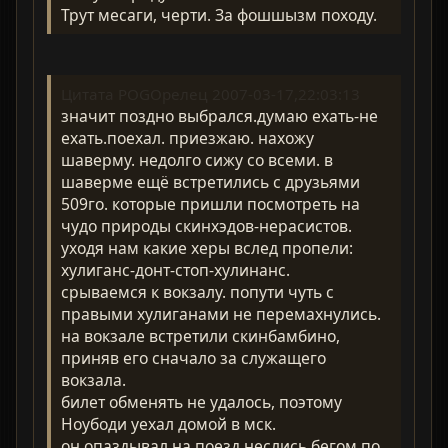
Трут месаги, черти. За фошшызм походу.
Цитата POGOрелец 2007-03-17,22:03:13
значит поздно выбрался.думаю ехать-не
ехать.поехал. приезжаю. нахожу
шаверму. недолго сижу со всеми. в
шаверме ещё встретились с друзьями
509го. которые пришли посмотреть на
чудо природы скинхэдов-нерасистов.
уходя нам какие херы вслед пропели:
хулиганс-донт-стоп-хулинанс.
срываемся к вокзалу. попути чуть с
правыми хулиганами не перемахнулись.
на вокзале встретили скинбамбино,
приняв его сначало за служащего
вокзала.
билет обменять не удалось, поэтому
Ноубоди уехал домой в мск.
он опаздывал на поезд,неслись бегом по