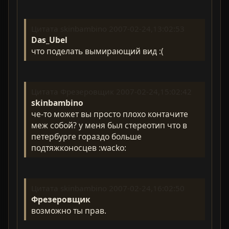
Цитата skinbambino 2007-02-24,13:02:53
Das_Ubel
что поделать вымирающий вид :(
Цитата Фрезеровщик 2007-02-24,15:02:42
skinbambino
че-то может вы просто плохо контачите
меж собой? у меня был стереотип что в
петербурге гораздо больше
подтяжконосцев :wacko:
Цитата skinbambino 2007-02-24,16:02:50
Фрезеровщик
возможно ты прав.