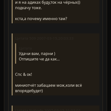
и я на адиках буду,ток на чёрных))
подкачу тоже.
кста,а почему именно там?
Цитата 509 2007-03-15,20:03:33
Цитата
Удачи вам, парни )
Отпишите че да как...
Спс & ок!
миниотчёт забацаем мож,коли всё
впорядебудет)
Цитата Nobody 2007-03-15,21:03:01