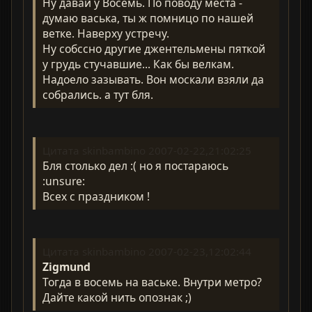
Ну давай у Восемь. По поводу места -
думаю васька, ты ж помницо по нашей
ветке. Наверху устречу.
Ну собссно другие джентельмены пяткой
у грудь стучавшие... Как бы велкам.
Надоело зазывать. Вон москали взяли да
собрались. а тут бля.
Цитата skinbambino 2007-02-22,21:02:25
Бля столько дел :( но я постараюсь
:unsure:
Всех с праздником !
Цитата skinbambino 2007-02-23,12:02:44
Zigmund
Тогда в восемь на ваське. Внутри метро?
Дайте какой нить опознак ;)