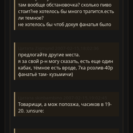
там вообще обстановочка? сколько пиво
стоит?не хотелось бы много тратится.есть
ли темное?
не хотелось бы чтоб дохуя фанатья было
Цитата Zigmund 2007-02-15,18:02:36
предлогайте другие места.
я за свой р-н могу сказать, есть еще один
кабак, тёмное есть вроде, 7ка розлив-40р
фанатьё там- кузьмичи)
Цитата skinbambino 2007-02-15,19:02:45
Товарищи, а мож попозжа, часиков в 19-
20. :unsure: