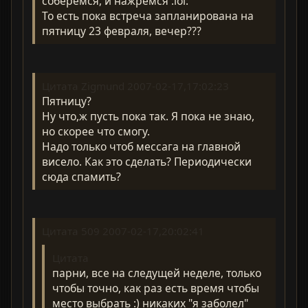
соберемся, и нажремся :lol:
То есть пока встреча запланирована на
пятницу 23 февраля, вечер???
Цитата Zigmund 2007-02-17,17:02:23
Пятницу?
Ну что,ж пусть пока так. Я пока не знаю,
но скорее что смогу.
Надо только чтоб мессага на главной
висело. Как это сделать? Периодически
сюда спамить?
Цитата 509 2007-02-17,20:02:41
Цитата
парни, все на следущей неделе, только
чтобы точно, как раз есть время чтобы
место выбрать :) никаких "я заболел"