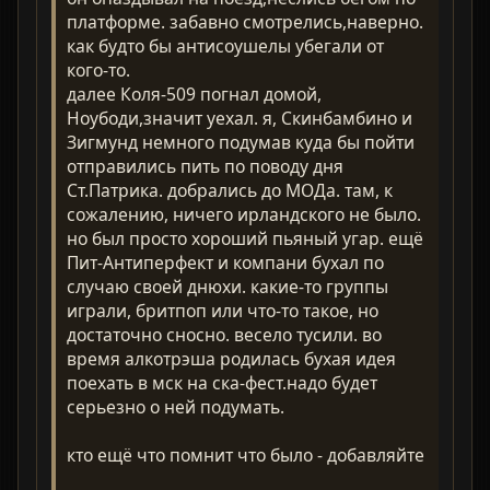
платформе. забавно смотрелись,наверно.
как будто бы антисоушелы убегали от
кого-то.
далее Коля-509 погнал домой,
Ноубоди,значит уехал. я, Скинбамбино и
Зигмунд немного подумав куда бы пойти
отправились пить по поводу дня
Ст.Патрика. добрались до МОДа. там, к
сожалению, ничего ирландского не было.
но был просто хороший пьяный угар. ещё
Пит-Антиперфект и компани бухал по
случаю своей днюхи. какие-то группы
играли, бритпоп или что-то такое, но
достаточно сносно. весело тусили. во
время алкотрэша родилась бухая идея
поехать в мск на ска-фест.надо будет
серьезно о ней подумать.
кто ещё что помнит что было - добавляйте