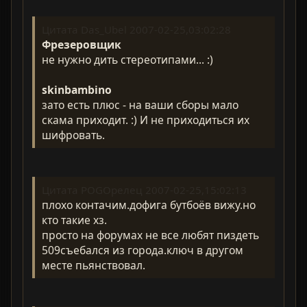
Цитата Das_Ubel 2007-02-25,03:02:28
Фрезеровщик
не нужно дить стереотипами... :)
skinbambino
зато есть плюс - на ваши сборы мало
скама приходит. :) И не приходиться их
шифровать.
Цитата POGOрелец 2007-02-25,15:02:13
плохо контачим.дофига бутбоёв вижу.но
кто такие хз.
просто на форумах не все любят пиздеть
509съебался из города.ключ в другом
месте пьянствовал.