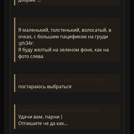
Цитата skinbambino 2007-03-15,12:03:01
Я маленький, толстенький, волосатый, в
очках, с большим пацификом на груди
:ph34r:
Я буду желтый на зеленом фоне, как на
фото слева
Цитата POGOрелец 2007-03-15,15:03:51
постараюсь выбраться
Цитата Das_Ubel 2007-03-15,18:03:51
Удачи вам, парни )
Отпишите че да как...