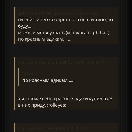
Цитата askarbin 2007-03-15,19:03:28
ну еси ничего экстренного не случицо, то
буду.....
можите меня узнать (и накрыть :ph34r: )
по красным адикам......
Цитата POGOрелец 2007-03-15,20:03:14
Цитата
по красным адикам......
хы, я тоже себе красные адики купил, тож
в них приду. :rolleyes:
Цитата 509 2007-03-15,20:03:13