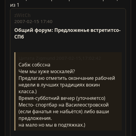
из 1
zWitCh
2007-02-15 17:40
Общий форум: Предложенье встретитсо-
СПб
Цитата Zigmund 2007-02-15,17:02:42
Сабж собссна
Чем мы хуже москалей?
Предлагаю отметить окончание рабочей
недели в лучших традициях вокин
класса.)
Время-субботний вечер (уточняетсо)
Место- спортбар на Василеостровской
(если фанатья не набьётся) либо ваши
предложения.
на мало но мы в подтяжках.)