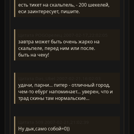
есть тикет на скальпель, - 200 шекелей,
еси заинтересует, пишите.
Цитата POGOрелец 2007-02-17,22:02:05
завтра может быть очень жарко на
скальпеле, перед ним или после.
быть на чеку!
Цитата Das_Ubel 2007-02-21,16:02:03
удачи, парни... питер - отличный город,
чем-то ебург напоминает... уверен, что и
трад скины там нормальские...
Цитата 509 2007-02-21,21:02:39
Ну дык,само собой=0))