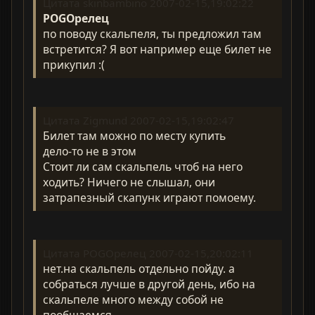
Цитата skinbambino 2007-02-15,19:02:22
POGOрелец
по поводу скальпеля, ты предложил там
встретится? Я вот например еще билет не
прикупил :(
Цитата Zigmund 2007-02-15,19:02:47
Билет там можно по месту купить
дело-то не в этом
Стоит ли сам скальпель чтоб на него
ходить? Ничего не слышал, они
затрапезный скапунк играют помоему.
Цитата POGOрелец 2007-02-15,20:02:11
нет.на скальпель отдельно пойду. а
собраться лучше в другой день, ибо на
скальпеле много между собой не