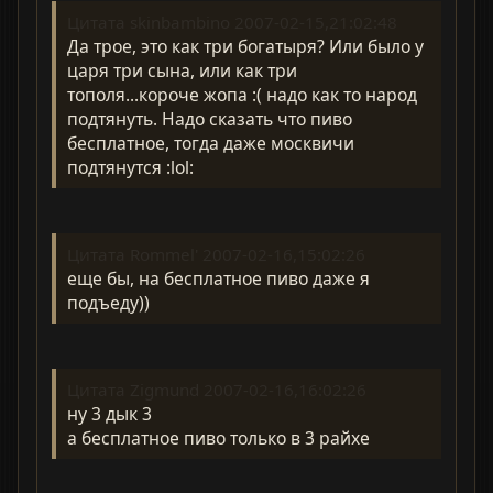
Цитата skinbambino 2007-02-15,21:02:48
Да трое, это как три богатыря? Или было у
царя три сына, или как три
тополя...короче жопа :( надо как то народ
подтянуть. Надо сказать что пиво
бесплатное, тогда даже москвичи
подтянутся :lol:
Цитата Rommel' 2007-02-16,15:02:26
еще бы, на бесплатное пиво даже я
подъеду))
Цитата Zigmund 2007-02-16,16:02:26
ну 3 дык 3
а бесплатное пиво только в 3 райхе