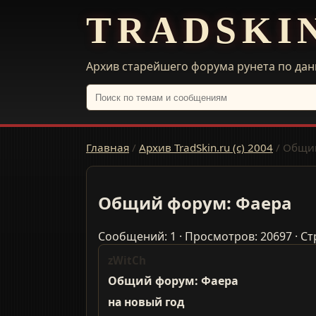
TRADSKI
Архив старейшего форума рунета по дан
Главная
/
Архив TradSkin.ru (с) 2004
/
Общий
Общий форум: Фаера
Сообщений: 1 · Просмотров: 20697 · Ст
zWitCh
Общий форум: Фаера
на новый год