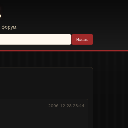
E
й форум.
Искать
2006-12-28 23:44