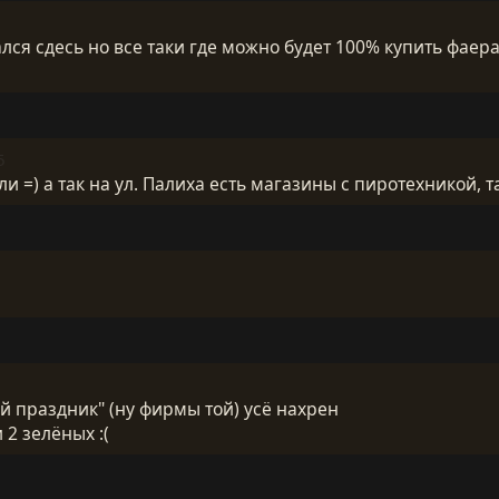
лся сдесь но все таки где можно будет 100% купить фаер
5
 =) а так на ул. Палиха есть магазины с пиротехникой, та
й праздник" (ну фирмы той) усё нахрен
 2 зелёных :(