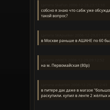
Цитата SkaFun 2006-12-28,23:12:10
собсно я знаю что сабж уже обсужда
такой вопрос?
Цитата SKApunker 2006-12-29,01:12:0
в Москве раньше в АШАНЕ по 60 были
Цитата zWitCh 2006-12-29,09:12:52
на м. Первомайская (80р)
Цитата askarbin 2006-12-29,23:12:43
в питере дак даже в магазе "большо
раскупили. купил в ленте 2 жёлтых и