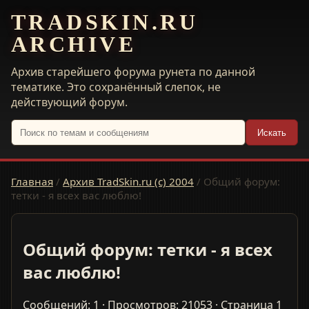
TRADSKIN.RU
ARCHIVE
Архив старейшего форума рунета по данной
тематике. Это сохранённый слепок, не
действующий форум.
Искать
Главная
/
Архив TradSkin.ru (с) 2004
/
Общий форум:
тетки - я всех вас люблю!
Общий форум: тетки - я всех
вас люблю!
Сообщений: 1 · Просмотров: 21053 · Страница 1