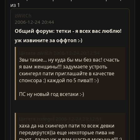
из 1
zWitCh
2006-12-24 20:44
Общий форум: тетки - я всех вас люблю!
уж извините за оффтоп :-)
Цитата zWitCh 2006-12-24,20:12:54
3вы такие... ну куда бы мы без вас! счасть
я вам женщины!!! задумаете устроть
скингерл пати приглашайте в качестве
спонсора :) каждой по 5 пива!!! :-)
ПС ну новый год всетаки :-)
Цитата rudegirl 2006-12-24,23:12:51
хаха да на скингерл пати то всеж девки
передерутся))а еще некоторые пива не
пьют...ладно уж и вам щастья мужычье!!! ;)