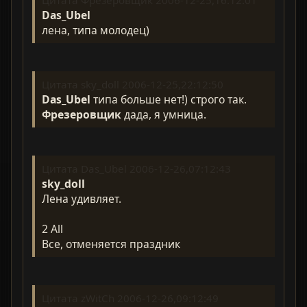
Das_Ubel
лена, типа молодец)
Цитата sky_doll 2006-12-25,22:12:50
Das_Ubel
типа больше нет!) строго так.
Фрезеровщик
дада, я умница.
Цитата Das_Ubel 2006-12-26,07:12:43
sky_doll
Лена удивляет.
2 Аll
Все, отменяется праздник
Цитата zWitCh 2006-12-26,09:12:49