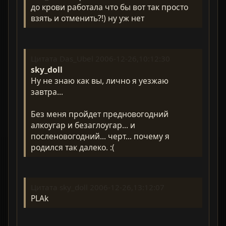
до крови работала что бы вот так просто
взять и отменить?!) ну уж нет
Цитата Das_Ubel 2006-12-26,10:12:30
sky_doll
Ну не знаю как вы, лично я уезжаю
завтра...
Без меня пройдет предновогодний
алкоугар и безаглоугар... и
посленовогодний... черт... почему я
родился так далеко. :(
Цитата sky_doll 2006-12-26,13:12:07
PLAk