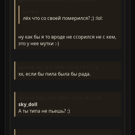
Цитата
лёх что со своей померился? ;) :lol:
ну как бы я то вроде не ссорился не с кем,
это у нее мутки :-)
Цитата sky_doll 2006-12-25,13:12:19
хх, если бы пила была бы рада.
Цитата Das_Ubel 2006-12-25,14:12:35
sky_doll
А ты типа не пьешь? :)
Цитата Фрезеровщик 2006-12-25,16:12:01