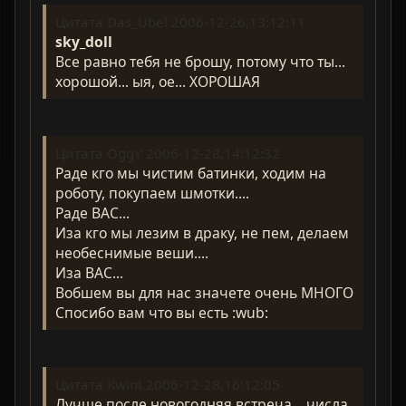
Цитата Das_Ubel 2006-12-26,13:12:11
sky_doll
Все равно тебя не брошу, потому что ты...
хорошой... ыя, ое... ХОРОШАЯ
Цитата OggY 2006-12-28,14:12:32
Раде кго мы чистим батинки, ходим на
роботу, покупаем шмотки....
Раде ВАС...
Иза кго мы лезим в драку, не пем, делаем
необеснимые веши....
Иза ВАС...
Вобшем вы для нас значете очень МНОГО
Спосибо вам что вы есть :wub:
Цитата Kwint 2006-12-28,16:12:05
Лучше после новогодняя встреча... числа