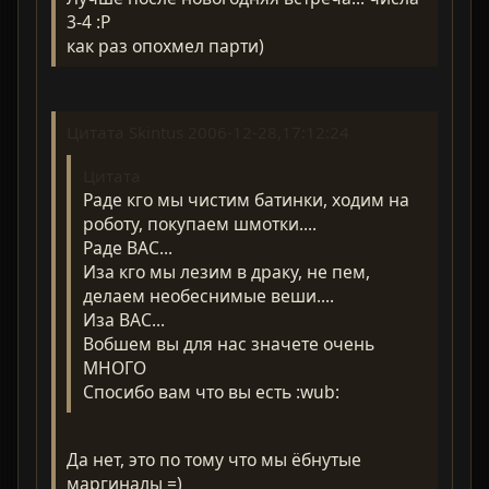
3-4 :P
как раз опохмел парти)
Цитата Skintus 2006-12-28,17:12:24
Цитата
Раде кго мы чистим батинки, ходим на
роботу, покупаем шмотки....
Раде ВАС...
Иза кго мы лезим в драку, не пем,
делаем необеснимые веши....
Иза ВАС...
Вобшем вы для нас значете очень
МНОГО
Спосибо вам что вы есть :wub:
Да нет, это по тому что мы ёбнутые
маргиналы =)