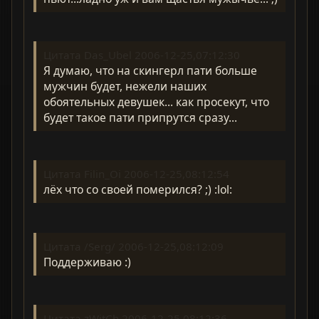
Цитата Das_Ubel 2006-12-25,07:12:30
Я думаю, что на скингерл пати больше
мужчин будет, нежели наших
обоятельных девушек... как просекут, что
будет такое пати припрутся сразу...
Цитата Filin_Oi 2006-12-25,08:12:54
лёх что со своей померился? ;) :lol:
Цитата /Serg/ 2006-12-25,08:12:09
Поддерживаю :)
Цитата zWitCh 2006-12-25,08:12:36