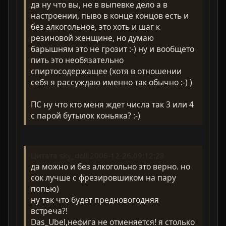
да ну что вы, не в выпевке дело а в
настроении, пыво в конце концов есть и
без алкогольное, это хоть и шаг к
резиновой женщине, но думаю
барышням это не грозит :-) ну и вообщето
пить это необязательно
спиртосодержащее (хотя в отношении
себя я рассуждаю именно так обычно :-) )
ПС ну что кто меня ждет числа так 3 или 4
с парой бутылок коньяка? :-)
Цитата sky_doll 2006-12-26,09:12:28
да можно и без алкогольно это верно. но
сок лучше с фрезировшиком на пару
попью)
ну так что будет предновогодняя
встреча?!
Das_Ubel,нефига не отменяется! я столько