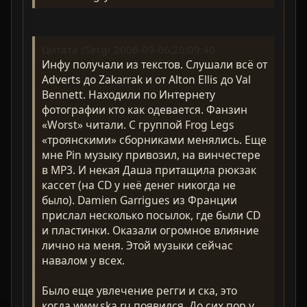
Цитата /Serg/ 2006-09-06,20:09:40
Инфу получали из текстов. Слушали всё от
Adverts до Zakarrak и от Alton Ellis до Val
Bennett. Находили по Интернету
фотографии кто как одевается. Фанзин
«Worst» читали. С группой Frog Legs
«троянскими» сборниками менялись. Еще
мне Pin музыку привозил, на винчестере
в MP3. И некая Даша притащила рюкзак
кассет (на CD у неё денег никогда не
было). Damien Garrigues из Франции
прислал несколько посылок, где были CD
и пластинки. Оказали огромное влияние
лично на меня. Этой музыки сейчас
навалом у всех.
Было еще увлечение регги и ска, это
когда www.ska.ru появился. До сих пор у