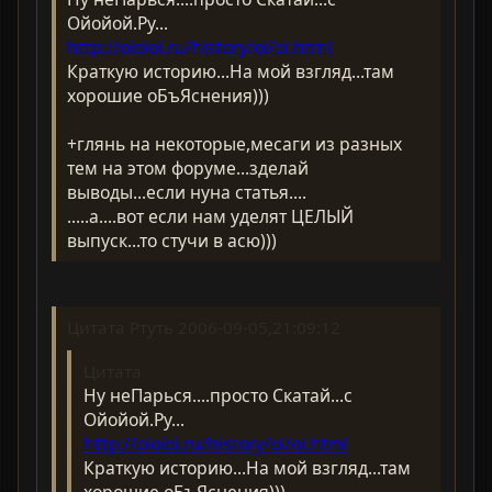
Ойойой.Ру...
http://oioioi.ru/history/oi/oi.html
Краткую историю...На мой взгляд...там
хорошие оБъЯснения)))
+глянь на некоторые,месаги из разных
тем на этом форуме...зделай
выводы...если нуна статья....
.....а....вот если нам уделят ЦЕЛЫЙ
выпуск...то стучи в асю)))
Цитата Ртуть 2006-09-05,21:09:12
Цитата
Ну неПарься....просто Скатай...с
Ойойой.Ру...
http://oioioi.ru/history/oi/oi.html
Краткую историю...На мой взгляд...там
хорошие оБъЯснения)))