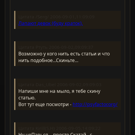
Цитата /Serg/ 2006-09-01,11:09:09
Лапают девок (буду краток).
Цитата Ртуть 2006-09-02,09:09:37
Возможно у кого нить есть статьи и что
нить подобное...Скиньте...
Цитата Das_Ubel 2006-09-02,09:09:03
Напиши мне на мыло, я тебе скину
статью.
Вот тут еще посмотри -
http://psyfactor.org/
Цитата Kirill(S.H) 2006-09-05,14:09:22
Ну неПарься....просто Скатай...с