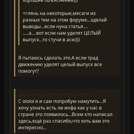
+глянь на некоторые,месаги из
разных тем на этом форуме...зделай
выводы...если нуна статья....
.....а....вот если нам уделят ЦЕЛЫЙ
выпуск...то стучи в асю)))
Я пытаюсь сделать это.А если трад
движению уделят целый выпуск все
помогут?
Цитата Ртуть 2006-09-05,21:09:12
С oioioi я и сам попробую намутить...Я
хочу узнать есть ли инфа как у нас в
стране это появилось...Всем кто написал
здесь,ещё раз спасибо,что хоть вам это
интересно...