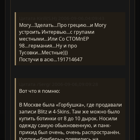
Цитата Kirill(S.H) 2006-09-06,04:09:43
Могу...Зделать...Про грецию...и Могу
устроить Интервью...с групами
местными...Или Со СТОМпЕР
98...германия...Ну и про
Тусовки...Местные)))
Постучи в асю...191714647
Цитата /Serg/ 2006-09-06,09:09:28
Вот что я помню:
В Москве была «Горбушка», где продавали
записи Blitz и 4-Skins. Там же можно было
купить ботинки от 8 до 10 дырок. Носили
одежду самую обыкновенную, и панк-
прикид был очень, очень распространён.
Куртки-«бомберы» появились на