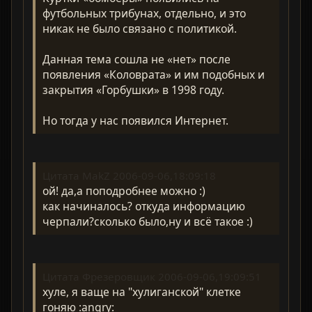
футбольных трибунах, отдельно, и это
никак не было связано с политикой.
Данная тема сошла не «нет» после
появления «Коловрата» и им подобных и
закрытия «Горбушки» в 1998 году.
Но тогда у нас появился Интернет.
Цитата MakZ 2006-09-06,18:09:18
ой! да,а поподробнее можно :)
как начиналось? откуда информацию
черпали?сколько было,ну и всё такое :)
Цитата Фрезеровщик 2006-09-06,19:09:51
хуле, я ваще на "хулиганской" клетке
гоняю :angry: