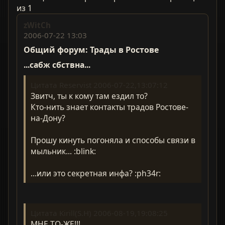
из 1
zWitCh
2006-07-22 13:03
Общий форум: Трады в Ростове
...сабж сбствна...
Цитата Reservist 2006-07-22,13:07:12
Звитч, ты к кому там ездил то?
Кто-нить знает контакты традов Ростове-
на-Дону?
Прошу кинуть погоняла и способы связи в
мыльник... :blink:
...или это секретная инфа? :ph34r:
Цитата Kirill(S.H) 2006-08-19,19:08:25
МНЕ ТО-ЖЕ!!!