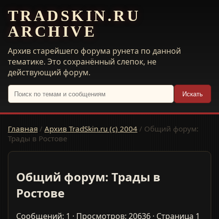
TRADSKIN.RU
ARCHIVE
Архив старейшего форума рунета по данной
тематике. Это сохранённый слепок, не
действующий форум.
Искать
Главная
/
Архив TradSkin.ru (с) 2004
/
Общий форум:
Трады в Ростове
Общий форум: Трады в
Ростове
Сообщений: 1 · Просмотров: 20636 · Страница 1