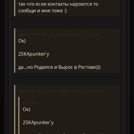
так что если контакты нароются то
сообщи и мне тоже :)
Цитата Kirill(S.H) 2006-09-05,14:09:58
Ок)
2SKApunker`у
да...но Родился и Вырос в Ростове)))
Цитата SKApunker 2006-09-06,00:09:03
Цитата
Ок)
2SKApunker`у