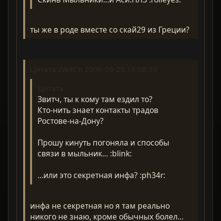
ты же в роде вместе со скай29 из Греции?
Цитата zWitCh 2006-08-20,16:08:30
Цитата
Звитч, ты к кому там ездил то?
Кто-нить знает контакты традов
Ростове-на-Дону?
Прошу кинуть погоняла и способы
связи в мыльник... :blink:
...или это секретная инфа? :ph34r:
инфа не секретная но я там реально
никого не знаю, кроме обычных болел...