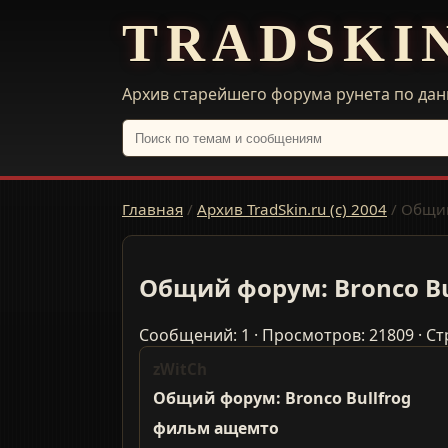
TRADSKI
Архив старейшего форума рунета по дан
Главная
/
Архив TradSkin.ru (с) 2004
/
Общий
Общий форум: Bronco Bu
Сообщений: 1 · Просмотров: 21809 · Ст
zWitCh
Общий форум: Bronco Bullfrog
фильм ащемто