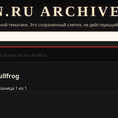
N.RU ARCHIV
ной тематике. Это сохранённый слепок, не действующи
 форум: Bronco Bullfrog
llfrog
раница 1 из 1