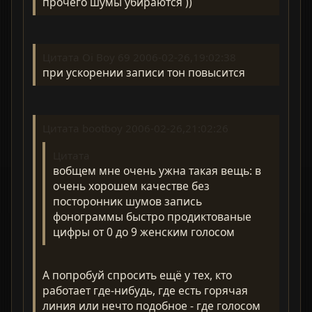
прочего шумы убираются ))
Цитата Oi Boy 69 2006-02-26,19:02:38
при ускорении записи тон повысится
Цитата bootboy 2006-02-26,21:02:26
Цитата
вобщем мне очень ужна такая вещь: в
очень хорошем качестве без
посторонник шумов запись
фонограммы быстро продиктованые
цифры от 0 до 9 женским голосом
А попробуй спросить ещё у тех, кто
работает где-нибудь, где есть горячая
линия или нечто подобное - где голосом