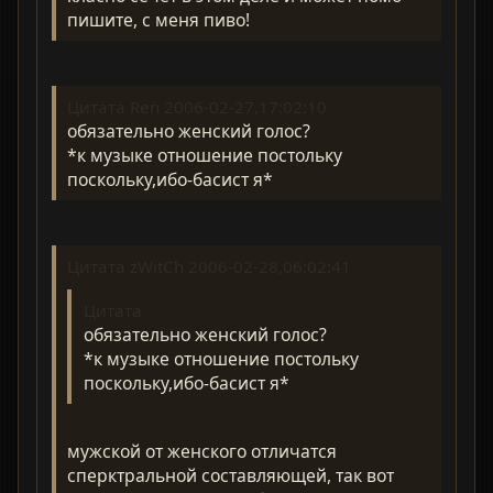
пишите, с меня пиво!
Цитата Ren 2006-02-27,17:02:10
обязательно женский голос?
*к музыке отношение постольку
поскольку,ибо-басист я*
Цитата zWitCh 2006-02-28,06:02:41
Цитата
обязательно женский голос?
*к музыке отношение постольку
поскольку,ибо-басист я*
мужской от женского отличатся
сперктральной составляющей, так вот