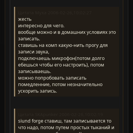
Цитата Myxa 2006-02-26,10:02:27
жесть
интересно для чего.
вообще можно и в домашних условиях это
записать.
ставишь на комп какую-нить прогу для
записи звука,
подключаешь микрофон(потом долго
ебешься чтобы его настроить), потом
записываешь.
можно попробовать записать
помедленние, потом незначительно
ускорить запись.
Цитата SKApunker 2006-02-26,10:02:19
siund forge cтавиш, там записывается то
что надо, потом путем простых тыканий и