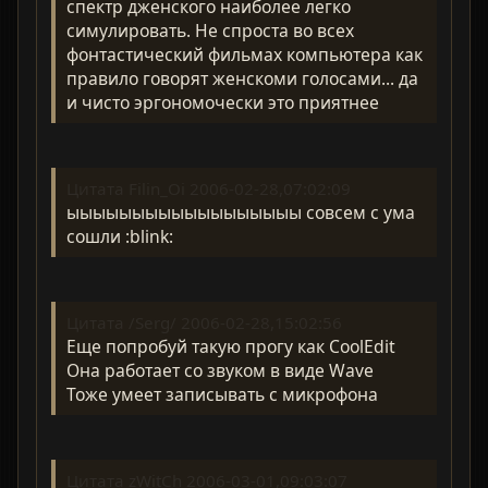
спектр дженского наиболее легко
симулировать. Не спроста во всех
фонтастический фильмах компьютера как
правило говорят женскоми голосами... да
и чисто эргономочески это приятнее
Цитата Filin_Oi 2006-02-28,07:02:09
ыыыыыыыыыыыыыыыыыы совсем с ума
сошли :blink:
Цитата /Serg/ 2006-02-28,15:02:56
Еще попробуй такую прогу как CoolEdit
Она работает со звуком в виде Wave
Тоже умеет записывать с микрофона
Цитата zWitCh 2006-03-01,09:03:07