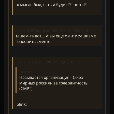
всмысле был, есть и будет ?? :huh: :P
Цитата SKApunker 2006-02-15,23:02:13
тащем-та вот.... а вы еще о антифашизме
говоорить смеете
Цитата /Serg/ 2006-02-16,03:02:33
Цитата
Называется организация - Союз
мирных россиян за толерантность
(СМРТ).
:blink: