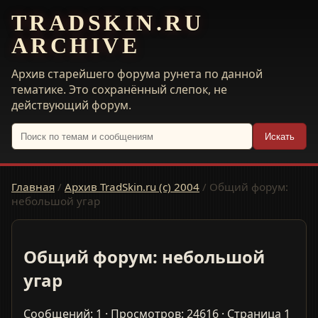
TRADSKIN.RU
ARCHIVE
Архив старейшего форума рунета по данной
тематике. Это сохранённый слепок, не
действующий форум.
Искать
Главная
/
Архив TradSkin.ru (с) 2004
/
Общий форум:
небольшой угар
Общий форум: небольшой
угар
Сообщений: 1 · Просмотров: 24616 · Страница 1