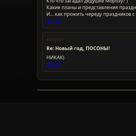
Кто что загадал дедушке Морозу? )
Какие планы и представления праздн
И... как прожить череду праздников 
#2145
Kotyarr
Re: Новый год, ПОСОНЫ!
НИКАК)
#2147