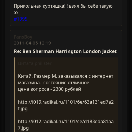
Прикольная куртяшка!!! взял бы себе такую
:o
#1995
FansBoy
2011-04-05 12:19
Re: Ben Sherman Harrington London Jacket
Цитата philister
Китай. Размер М. заказывался с интернет
магазина. состояние отличное.
цена вопроса - 2300 рублей
http://i019.radikal.ru/1101/6e/63a131ed7a2
f.jpg
http://i012.radikal.ru/1101/ce/d183eda81aa
7.jpg