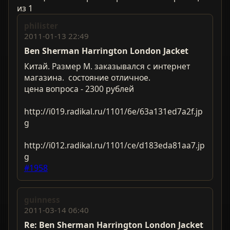
из 1
philister
2011-01-13 22:49
Ben Sherman Harrington London Jacket
Китай. Размер М. заказывался с интернет
магазина. состояние отличное.
цена вопроса - 2300 рублей
http://i019.radikal.ru/1101/6e/63a131ed7a2f.jp
g
http://i012.radikal.ru/1101/ce/d183eda81aa7.jp
g
#1958
guinness
2011-03-14 06:40
Re: Ben Sherman Harrington London Jacket