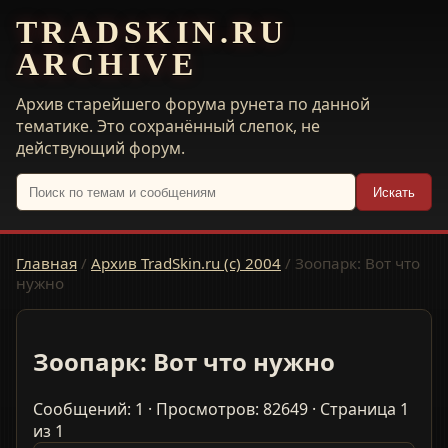
TRADSKIN.RU
ARCHIVE
Архив старейшего форума рунета по данной
тематике. Это сохранённый слепок, не
действующий форум.
Искать
Главная
/
Архив TradSkin.ru (с) 2004
/
Зоопарк: Вот что
нужно
Зоопарк: Вот что нужно
Сообщений: 1 · Просмотров: 82649 · Страница 1
из 1