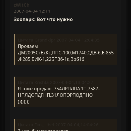
zWitCh
2007-04-04 12:11
Зоопарк: Вот что нужно
Цитата Grandkipr 2007-04-04,12:04:35
Продаем
ДМ2005СгЕхКс,ППС-100,М1740,СДВ-6,Е-855
,Ф285,БИК-1,22БП36-1к,Врб16
Цитата Krishta 2007-04-04,13:04:27
Я тоже продаю: 754ЛРПЛПАЛП,7587-
НПЛДОПДГНП,31ЛОПОРПОДПНО
))))))))
Цитата Das_Ubel 2007-04-04,14:04:26