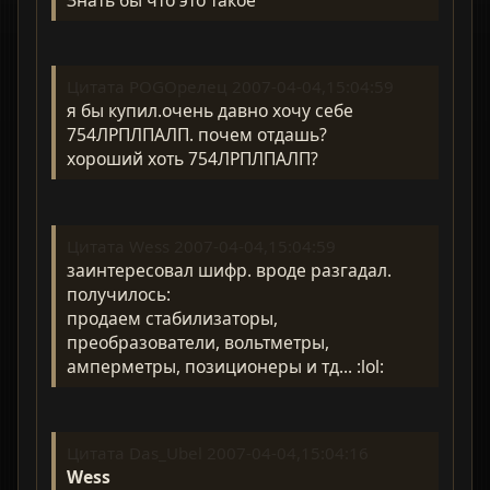
Знать бы что это такое
Цитата POGOрелец 2007-04-04,15:04:59
я бы купил.очень давно хочу себе
754ЛРПЛПАЛП. почем отдашь?
хороший хоть 754ЛРПЛПАЛП?
Цитата Wess 2007-04-04,15:04:59
заинтересовал шифр. вроде разгадал.
получилось:
продаем стабилизаторы,
преобразователи, вольтметры,
амперметры, позиционеры и тд... :lol:
Цитата Das_Ubel 2007-04-04,15:04:16
Wess