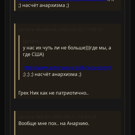
;) насчёт анархизма ;)
Цитата Akademik 2005-09-20,17:09:33
Цитата
у нас их чуть ли не больше)))где мы, а
где США)
http://www.avtonom.org/lib/index.html
;) ;) ;) насчёт анархизма ;)
Грек Ник как не патриотично..
Цитата S69-SH 2005-09-21,10:09:28
Вообще мне пох.. на Анархию.