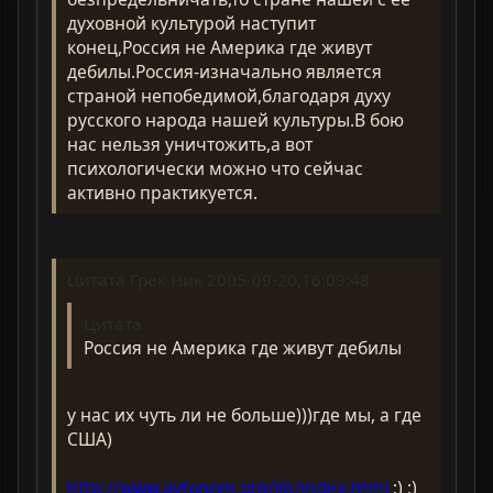
духовной культурой наступит
конец,Россия не Америка где живут
дебилы.Россия-изначально является
страной непобедимой,благодаря духу
русского народа нашей культуры.В бою
нас нельзя уничтожить,а вот
психологически можно что сейчас
активно практикуется.
Цитата Грек Ник 2005-09-20,16:09:48
Цитата
Россия не Америка где живут дебилы
у нас их чуть ли не больше)))где мы, а где
США)
http://www.avtonom.org/lib/index.html
;) ;)