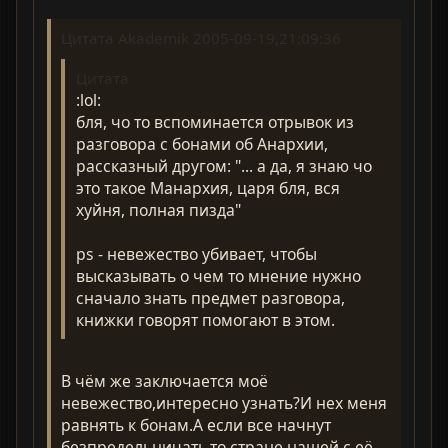
Цитата Akademik 2005-09-19,21:09:36
Цитата
:lol:
бля, чо то вспоминается отрывок из
разговора с бонами об Анархии,
рассказный другом: "... а да, я знаю чо
это такое Манархия, царя бля, вся
хуйня, полная пизда"
ps - невежество убивает, чтобы
высказывать о чем то мнение нужно
сначало знать предмет разговора,
книжки говорят помогают в этом.
В чём же заключается моё
невежество,интересно узнать?И нех меня
равнять к бонам.А если все начнут
безпредельничать,то стране нашей с её