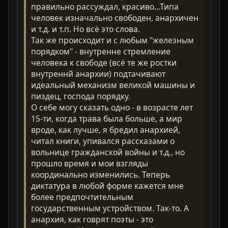
правильно рассуждал, красиво...Типа
человек изначально свободен, анархичен
и т.д. и т.п. Но всё это слова.
Так же происходит и с любым "железным
порядком" - внутренне стремление
человека к свободе (всё те же ростки
внутреннй анархии) подтачивают
идеальный механизм великой машины и
пиздец, господа порядку.
О себе могу сказать одно - в возрасте лет
15-ти, когда трава была больше, а мир
вроде, как лучше, я бредил анархией,
читал книги, упивался рассказами о
вольнице гражданской войны и т.д., но
прошло время и мои взгляды
координально изменились. Теперь
диктатура в любой форме кажется мне
более предпочтительным
государственным устройством. Так-то. А
анархия, как говрят поэты - это