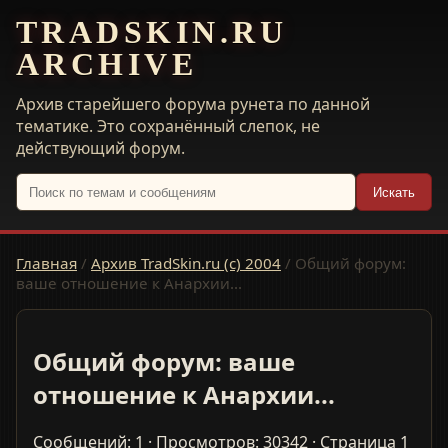
TRADSKIN.RU
ARCHIVE
Архив старейшего форума рунета по данной
тематике. Это сохранённый слепок, не
действующий форум.
Искать
Главная
/
Архив TradSkin.ru (с) 2004
/
Общий форум:
ваше отношение к Анархии...
Общий форум: ваше
отношение к Анархии...
Сообщений: 1 · Просмотров: 30342 · Страница 1