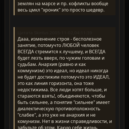
землян на марсе и пр. кофликты вообще
весь цмкл "хроник" это просто шедевр.
Цитата Skintus 2005-11-02,04:11:39
Дааа, изменение строя - бесполезное
занятие, потомучто ЛЮБОЙ человек
ВСЕГДА стремится к лучшему, и ВСЕГДА
будет лезть вверх, по чужим головам и
судьбам. Анархия (равно и как
коммунизм) это идеал, но идеал никогда
не будет достижим потомучто это ИДЕАЛ,
это как линия горизонта, она тоже
недостижима. Все люди хотят больше, и
стараются взять!, обьединяются, чтобы
быть сильнее, а понятие "сильнее" имеет
диалектическую противоположность
"слабее", а это уже не анархия и не
комунизм. Нет в жизни справедливости, и
забудьте об этом. Какую себе жизнь