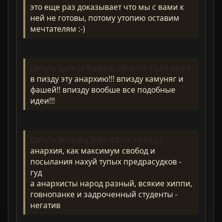
это еще раз доказывает что мы с вами к
ней не готовы, потому утопию оставим
мечтателям :-)
Цитата spirit of tradskin 2005-09-19,09:09:04
в пизду эту анархию!!! впизду камуняг и
фашей!! впизду вообше все подобные
идеи!!!
Цитата Darkling 2005-09-19,16:09:35
анархия, как максимум свобод и
посылания нахуй тупых предрасудков -
гуд
а анархисты народ разный, всякие хиппи,
говнопанке и задроченный студенты -
негатив