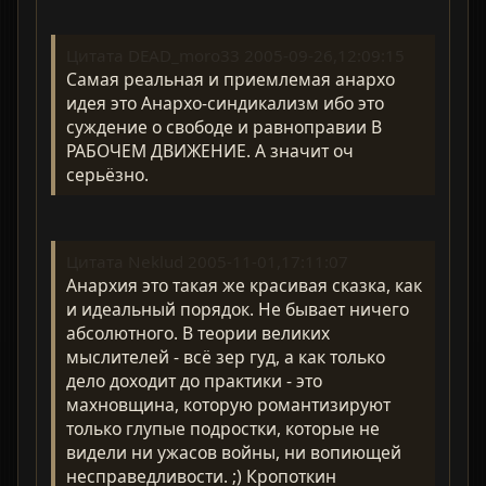
Цитата DEAD_moro33 2005-09-26,12:09:15
Самая реальная и приемлемая анархо
идея это Анархо-синдикализм ибо это
суждение о свободе и равноправии В
РАБОЧЕМ ДВИЖЕНИЕ. А значит оч
серьёзно.
Цитата Neklud 2005-11-01,17:11:07
Анархия это такая же красивая сказка, как
и идеальный порядок. Не бывает ничего
абсолютного. В теории великих
мыслителей - всё зер гуд, а как только
дело доходит до практики - это
махновщина, которую романтизируют
только глупые подростки, которые не
видели ни ужасов войны, ни вопиющей
несправедливости. ;) Кропоткин