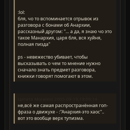
:lol:
бля, чо то вспоминается отрывок из
разговора с бонами об Анархии,
рассказный другом: "... а да, я знаю чо это
такое Манархия, царя бля, вся хуйня,
полная пизда"
ps - невежество убивает, чтобы
высказывать о чем то мнение нужно
сначало знать предмет разговора,
книжки говорят помогают в этом.
Цитата Moraless 2005-09-19,19:09:14
не,всё же самая распространённая гоп-
фраза о движухе - :"Анархия-это хаос"..
вот это вообще верх тупизма.