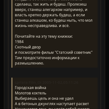
сделаеш, так жить и будеш. Пролезеш
вверх, станеш алегархом например, и
власть крепко держать будеш, а если
станеш алкашом, ко будеш ныть, что мол
жизнь несправедлива. и всё.
Почитайте на эту тему книжки:
1984
Скотный двор
и посмотрите фильм "Статский советник"
Там предостаточно информации к
размышлению.
Цитата Filin_Oi 2005-11-02,05:11:26
Городская война
Молотов коктель
Выбираешь цель и она не удел
А в бетоных джунглях наступает расвет