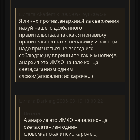
Цитата Akademik 2005-09-19,17:09:28
Я лично против ,анархии.Я за свержения
нахуй нашего долбанного
правительства,а так как я ненавижу
правительство так я ненавижу и закон(и
надо признаться не всегда его
соблюдаю,ну впринципе как и многие)А
анархия это ИМХО начало конца
света,сатанизм одним
словом(апокалипсис кароче...)
Цитата Darkling 2005-09-19,18:09:22
Цитата
А анархия это ИМХО начало конца
света,сатанизм одним
словом(апокалипсис кароче...)