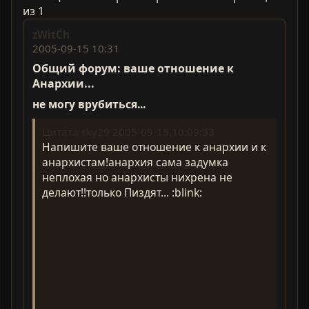
из 1
zWitCh
2005-09-15 10:31
Общий форум: ваше отношение к
Анархии...
не могу врубиться...
Цитата sky29 2005-09-15,10:09:33
Напишите ваше отношение к анархии и к
анархистам!анархия сама задумка
неплохая но анархисты нихрена не
делают!!только Пиздят... :blink: