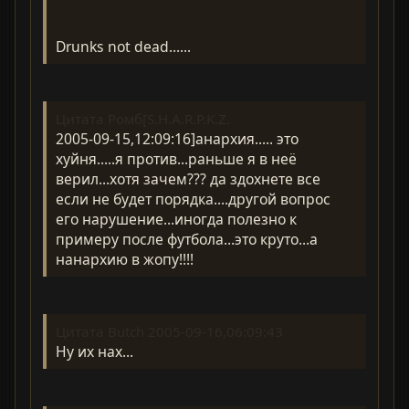
Drunks not dead......
Цитата Ромб[S.H.A.R.P.K.Z.
2005-09-15,12:09:16]анархия..... это
хуйня.....я против...раньше я в неё
верил...хотя зачем??? да здохнете все
если не будет порядка....другой вопрос
его нарушение...иногда полезно к
примеру после футбола...это круто...а
нанархию в жопу!!!!
Цитата Butch 2005-09-16,06:09:43
Ну их нах...