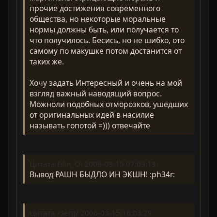
прочие достижения современного
общества, но некоторые моральные
нормы должны быть, или получается то
что получилось. Бесись, но не шибко, ото
самому по макушке потом достанится от
таких же.
Хочу задать Интересный и очень на мой
взгляд важный наводящий вопрос.
Можноли подобных отморозков, ушедших
от оригинальных идей в насилие
называть гопотой =))) отвечайте
Цитата Filin_Oi 2006-03-15,07:03:13
Вывод РАШН БЫДЛО ИН ЭКШН! :ph34r:
Цитата /Serg/ 2006-03-15,16:03:29