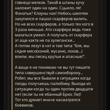
говнецо мелкое. Такой в штаны кучу
наложит один на один. Сцыкло, ля!
Фанатье? Клоуны нах! Небось шмотем
закупился и пашол скарферов валить.
Но не всех скарферов, а только тех кого в
3 раза меньше. Ато скарфера ведь тоже
махаться умеют. А получать от скарфера
эт аще какта не па хулигански...
А потом лезут в нэт и там типа "бля, мы
седня мясо(коней, мусаню, лохов...)
влили, мы писец крутые и апасные!".
А ваще я не понимаю че вы тут пишите
типа совершенствуй самооборону...
Робят, мы все бывали в ситуациях когда
пизды получаешь палюбому. Выхода из
ситуации когда ты один против двадцати
нет (если ты не ебанный Брюс Ли)!
Тот кто думает иначе насматрелся
боевиков.