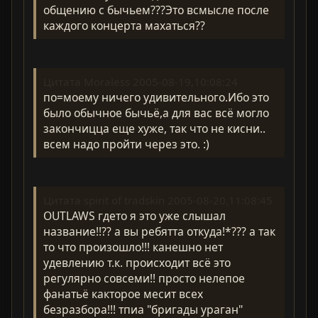
общению с бычьем???Это всмысле после
каждого концерта махаться??
Цитата Moraless 2005-08-19,10:08:24
по=моему ничего удивительного.Ибо это
было обычное бычьё,а для вас всё могло
закончицца еще хуже, так что не кисни..
всем надо пройти через это. :)
Цитата spirit of tradskin 2005-08-20,11:08:45
OUTLAWS гдето я это уже слышал
название!!?? а вы ребятта откуда!*??? а так
то что произошло!!! канешно нет
удевлению т.к. происходит всё это
регулярно совсеми!! просто нелепое
фанатьё какторое месит всех
безразбора!!! тпиа "бригады ураган"