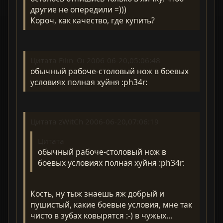
другие не опередили =)))
Короч, как качество, где купить?
Цитата Filin_Oi 2006-06-20,05:06:48
обычный рабоче-столовый нож в боевых
условиях полная хуйня :ph34r:
Цитата zWitCh 2006-06-20,07:06:19
Цитата
обычный рабоче-столовый нож в
боевых условиях полная хуйня :ph34r:
Кость, ну тыж знаешь яж добрый и
пушистый, какие боевые условия, мне так
чисто в зубах ковырятся :-) в чужых...