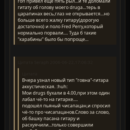
гоп привёл ещё пять рыл...и те доломали
гитату об голову моего druga...терь в
царапинах весь,глаз не открывается...но
больше всего жалку гитару(дорогую
достаточно) и поло Fred Perry,который
нормально порвали.... Туда б такие
"карабины" было бы попроще...
Цитата Seraph 2006-06-22,17:06:32
Цитата
Вчера узнал новый тип "говна"-гитара
аккустическая. :huh:
Мои drugs бухали в 4.00,при этом один
лабал чё-то на гитарке....
подошёл пьяный чисапацан,и спросил
чё-то про чисапацанов.Слово за слово,
об башку пасана гитару и
расхуячили...только совершили