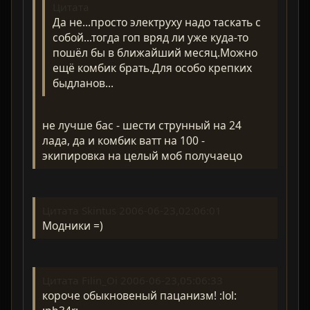
Цитата
Да не...просто электруху надо таскать с
собой...тогда гоп вряд ли уже куда-то
пошёл бы в ближайший месяц.Можно
ещё комбик брать.Для особо крепких
быдланов...
не лучше бас - шести струнный на 24
лада, да и комбик ватт на 100 -
экипировка на целый моб получаецо
Цитата Skintus 2006-06-23,02:06:01
Модники =)
Цитата Filin_Oi 2006-06-23,05:06:33
короче обыкновеный пацанизм! :lol: