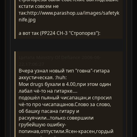
кстати совсем не
так:http://www.parashop.ua/images/safetyk
nife.jpg
а вот так (РР224 СН-3 "Стропорез"):
Цитата Ministry Of Defiance 2006-06-
22,17:06:27
Вчера узнал новый тип "говна"-гитара
аккустическая. :huh:
Мои drugs бухали в 4.00,при этом один
лабал чё-то на гитарке....
подошёл пьяный чисапацан,и спросил
чё-то про чисапацанов.Слово за слово,
об башку пасана гитару и
расхуячили...только совершили
грубейшую ошибку-
попинав,отпустили.Ясен-красен,гордый