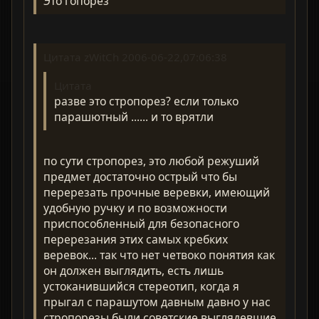
Это гопорез
Цитата zWitCh 2006-06-22,07:06:38
Цитата
разве это стропорез? если только
парашютный ...... и то врятли
по сути стропорез, это любой режуший
предмет достаточно острый что бы
перерезать прочные веревки, имеющий
удобную ручку и по возможности
приспособленный для безопасного
перерезания этих самых кребких
веревок... так что нет четвоко понятия как
он должен выглядить, есть лишь
устоканившийся стереотип, когда я
прыгал с парашутом давным давно у нас
стропорезы были советские выглядевшие