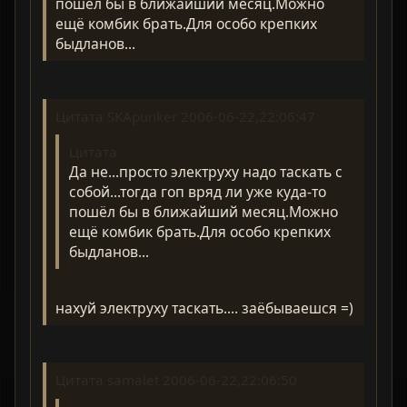
пошёл бы в ближайший месяц.Можно
ещё комбик брать.Для особо крепких
быдланов...
Цитата SKApunker 2006-06-22,22:06:47
Цитата
Да не...просто электруху надо таскать с
собой...тогда гоп вряд ли уже куда-то
пошёл бы в ближайший месяц.Можно
ещё комбик брать.Для особо крепких
быдланов...
нахуй электруху таскать.... заёбываешся =)
Цитата samalet 2006-06-22,22:06:50