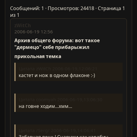
Сообщений: 1 · Просмотров: 24418 · Страница 1
из 1
zWitCh
2006-06-19 12:56
Архив общего форума: вот такое
"дермецо" себе прибарыжил
прикольная темка
Цитата zWitCh 2006-06-19,12:06:21
кастет и нож в одном флаконе :-)
Цитата coomyah 2006-06-19,13:06:30
на говне ходим...хмм...
Цитата /Serg/ 2006-06-19,14:06:41