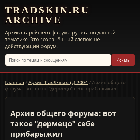
TRADSKIN.RU
ARCHIVE
Архив старейшего форума рунета по данной
тематике. Это сохранённый слепок, не
действующий форум.
Искать
Главная
/
Архив TradSkin.ru (с) 2004
/
Архив общего
форума: вот такое "дермецо" себе прибарыжил
Архив общего форума: вот
такое "дермецо" себе
прибарыжил