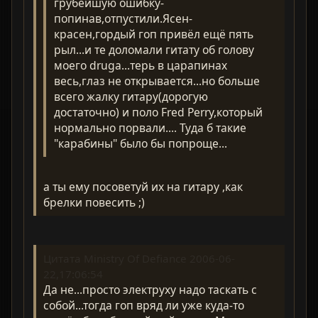
грубейшую ошибку-
попинав,отпустили.Ясен-
красен,гордый гоп привёл ещё пять
рыл...и те доломали гитату об голову
моего druga...терь в царапинах
весь,глаз не открывается...но больше
всего жалку гитару(дорогую
достаточно) и поло Fred Perry,который
нормально порвали.... Туда б такие
"карабины" было бы попроще...
а ты ему посоветуй их на гитару ,как
брелки повесить ;)
Цитата Ministry Of Defiance 2006-06-
22,17:06:54
Да не...просто электруху надо таскать с
собой...тогда гоп вряд ли уже куда-то