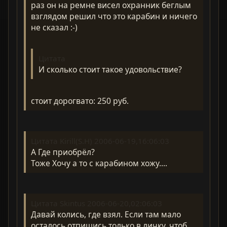
раз он на ремне висел охранник беглым
взглядом решил что это карабин и ничего
не сказал :-)
Цитата
И сколько стоит такое удовольствие?
стоит дорогвато: 250 руб.
Цитата Kirill(S.H) 2006-06-19,16:06:03
А Где приобрёл?
Тоже Хочу а то с карабином хожу....
Цитата Skintus 2006-06-20,02:06:03
Давай колись, где взял. Если там мало
осталось отпишись только в личку, чтоб