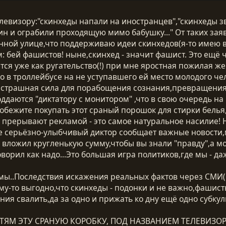
елевизору:"скинхеды напали на иностранцев","скинхеды 
ин и ограбили проходящую мимо бабушку..." От таких зая
нной улице,что поддерживаю идеи скинхедов(я-то имею в
: бей фашистов! ныне,скинхед - значит фашист. Это ещё 
ется уже как ругательство(!) при мне яростная пожилая 
ло в троллейбусе на не уступавшего ей место молодого 
- страшная сила для порабощения сознания,превращения
оддаются "диктатору с монитором" ,что в свою очередь н
обежите покупать этот сраный порошок для стирки белья,
прерывают рекламой - это самое натуральное насилие! Но
е серьёзно-улыбчивый диктор сообщает важные новости,мо
о вложил кругленькую сумму,чтобы вы знали "правду",а мо
оворил как надо...Это большая игра политиков,где мы - д
емы..Последствия искажения реальных фактов через СМИ(
-то выгодно,что скинхеды - подонки и не важно,фашисты 
ния свалить,да за одно и прижать ко дну ещё одно субк
РТЯМ ЭТУ СРАНУЮ КОРОБКУ, ПОД НАЗВАНИЕМ ТЕЛЕВИЗОР 