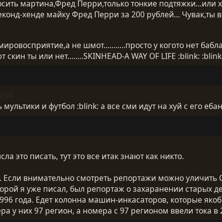
сить мартина,Фред Перри,только тонкие подтяжки...или хо
еконд-хенде майку Фред Перри за 200 рублей... Чувак,ты в
ировосприятие,а не шмот...........просто у когото нет баб
 скин ты или нет........SKINHEAD-A WAY OF LIFE :blink: :blink:
4:54
мультики и футбол :blink: а все сми идут на хуй с его е
ла это писать, тут это все итак знают как никто.
ь. Если внимательно смотреть репортажи можно уличить 
орой я уже писал, был репортаж о захаранении старых де
996 года. Едет колонна машин-инкасаторов, которые яко
а у них 97 регион, а номера с 97 регионом ввели тока в 2