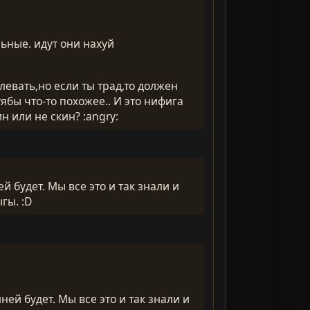
льные. идут они нахуй
левать,но если ты трад,то должен
ябы что-то похожее.. И это нифига
н или не скин? :angry:
й будет. Мы все это и так знали и
гы. :D
ней будет. Мы все это и так знали и