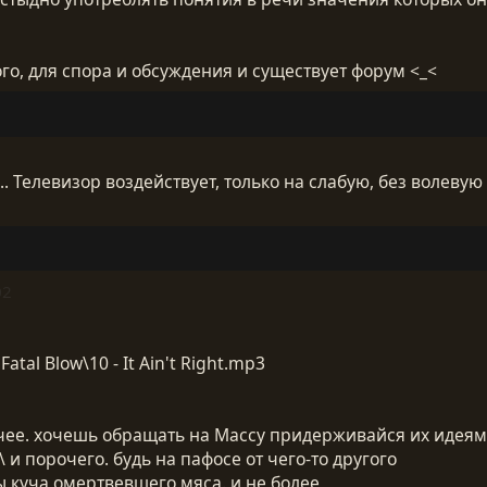
акого, для спора и обсуждения и существует форум <_<
 Телевизор воздействует, только на слабую, без волевую пси
02
atal Blow\10 - It Ain't Right.mp3
чее. хочешь обращать на Массу придерживайся их идеям.
 и порочего. будь на пафосе от чего-то другого
ы куча омертвевшего мяса. и не более,