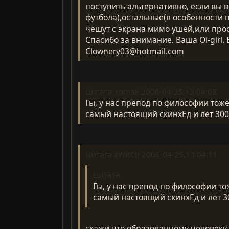
поступить альтернативно, если вы 
футбола),остальные(в особенности 
чешут с экрана мимо ушей,или прос
Спасибо за внимание. Ваша Oi-girl
Clownery03@hotmail.com
Цитата xomak 2006-04-25,13:04:08
Гы, у нас препод по философии тоже
самый настоящий скинхЕд и лет 300
Цитата zWitCh 2006-04-25,13:04:11
Цитата
Гы, у нас препод по философии тож
самый настоящий скинхЕд и лет 3
скажи что образованному человеку 