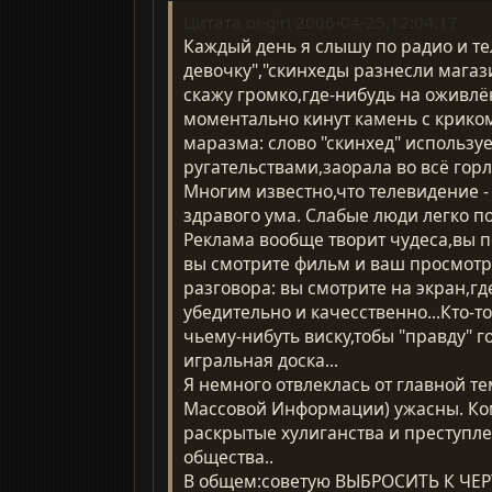
Цитата oi-girl 2006-04-25,12:04:17
Каждый день я слышу по радио и т
девочку","скинхеды разнесли магаз
скажу громко,где-нибудь на оживлё
моментально кинут камень с криком
маразма: слово "скинхед" использу
ругательствами,заорала во всё гор
Многим известно,что телевидение 
здравого ума. Слабые люди легко п
Реклама вообще творит чудеса,вы п
вы смотрите фильм и ваш просмотр 
разговора: вы смотрите на экран,гд
убедительно и качесственно...Кто-т
чьему-нибуть виску,тобы "правду" г
игральная доска...
Я немного отвлеклась от главной т
Массовой Информации) ужасны. Кому
раскрытые хулиганства и преступле
общества..
В общем:советую ВЫБРОСИТЬ К ЧЕ