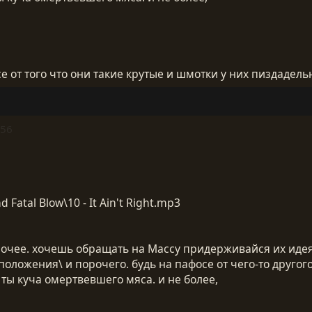
се от того что они такие крутые и шмотки у них пиздадель
:56
Fatal Blow\10 - It Ain't Right.mp3
рочее. хочешь обращать на Массу придерживайся их идеям
положения\ и порочего. будь на пафосе от чего-то другог
 ты куча омертвевшего мяса. и не более,