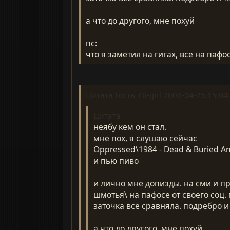
а что до другого, мне похуй
пс:
что я заметил на гигах, все на пафо
Цитата Гость_Oi-girl 2006-04-25,15:04
Цитата
неябу кем он стал.
мне пох, я слушаю сейчас
Oppressed\1984 - Dead & Buried And 
и пью пиво
и лично мне допизды. на сми и п
шмотья\ на пафосе от своего соц. 
заточка всё сравняла. подребро и
а что до другого, мне похуй