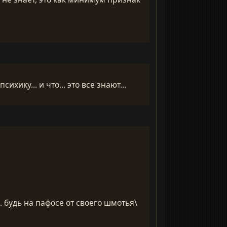
хику... и что... это все знают...
 будь на пафосе от своего шмотья\