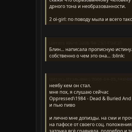
дрного тона и необразованности.
2 oi-girl: по поводу мыла и всего т
Цитата Kwint 2006-04-25,14:04:20
Блин... написала прописную истину...
собственно о чем это она... :blink:
Цитата Итальянец 2006-04-25,14:04:
неябу кем он стал.
мне пох, я слушаю сейчас
Oppressed\1984 - Dead & Buried And F
и пью пиво
и лично мне допизды. на сми и про
на пафосе от своего соц. положения\
заточка всё сравняла. подребро и т