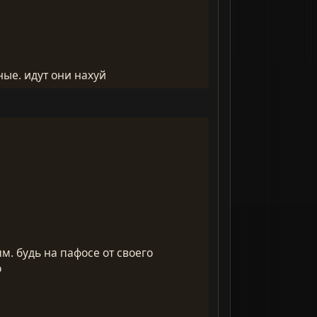
ные. идут они нахуй
. будь на пафосе от своего
о