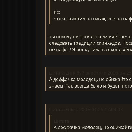
пс:
что я заметил на гигах, все на па
ты походу не понял о чём идёт речь
следовать традиции скинхэдов. Носи
не пафос! Я вот купила в секонд-хен
Цитата Да я буй знает кто 2006-04-25
А деффачка молодец, не обижайте ее
знаем. Так всегда было и будет, пот
Цитата Guest 2006-04-25,17:04:08
Цитата
А деффачка молодец, не обижайте е