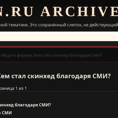
N.RU ARCHIV
ной тематике. Это сохранённый слепок, не действующи
 общего форума: Кем стал скинхед благодаря СМИ?
ем стал скинхед благодаря СМИ?
раница 1 из 1
кинхед благодаря СМИ?
з СМИ