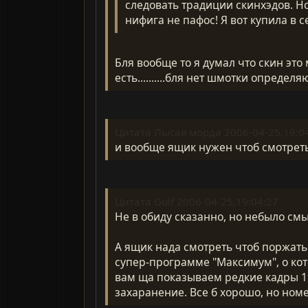
следовать традиции скинхэдов. Но
нифига не пафос! Я вот купила в с
Бля вообще то я думал что скин это м
есть..........бля нет шмотки определяют
Цитата Лысая морда 2006-04-25,19:0
и вообще ящик нужен чтоб смотреть 
Цитата Gulf 2006-04-25,19:04:27
Не в обиду сказанно, но небыло смыс
А ящик нада смотреть чтоб поржат
супер-программе "Максимум", о кот
вам ща показываем редкие кадры 1
захаранение. Все б хорошо, но номер