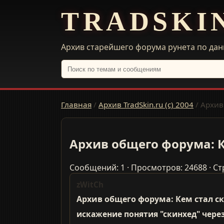
TRADSKI
Архив старейшего форума рунета по дан
Главная
/
Архив TradSkin.ru (с) 2004
/
Архив
Архив общего форума: К
Сообщений: 1 · Просмотров: 24688 · Ст
zWitCh
Архив общего форума: Кем стал с
искажение понятия "скинхед" чере