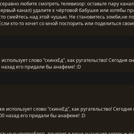
всеравно любите смотреть телевизор: оставьте пару кан
первый канал) удалите к чёртовой бабушке или хотябы пр
то смейтесь над этой чушью. Не становитесь зомби,не п
. Если кто-то хочет со мной поспорить или поделиться с
 использует слово "скинхЕд", как ругательство! Сегодня о
 назад его придали бы анафеме! :D
е использует слово "скинхЕд", как ругательство! Сегодня
00 назад его придали бы анафеме! :D
стыдно употреблять понятия в речи значения которых он