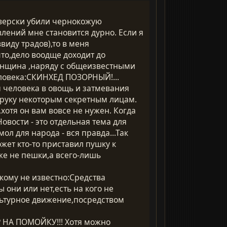
зверски убили чернокожую
влений мне становится дурно. Если я
виду традов),то в меня
что,дело воодще доходит до
женщина ,наряду с общеизвестными
человека:СКИНХЕД ПОЗОРНЫЙ!...
 человека в овощь и затмевания
а руку некоторым секретным лицам.
хотя он вам вовсе не нужен. Когда
вости - это отдельная тема для
л для народа - вся правда...Так
жет кто-то приставил пушку к
аже не пешки,а всего-лишь
кому не известно:Средства
они или нет,есть на кого не
ультурное движение,посредством
НА ПОМОЙКУ!!! Хотя можно