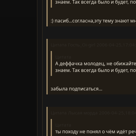
знаем. Так всегда было и будет, по
:) пасиб...согласна,эту тему знают м
Цитата Гость_Oi-girl 2006-04-25,17:04
Цитата
А деффачка молодец, не обижайте е
знаем. Так всегда было и будет, по
забыла подписаться...
Цитата Лысая морда 2006-04-25,18:0
Цитата
ты походу не понял о чём идёт ре