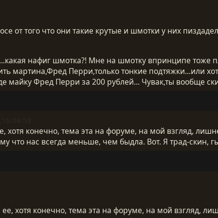
фосе от того что они такие крутые и шмотки у них пиздаде
...какая нафиг шмотка?! Мне на шмотку впринципе тоже п
ть мартина,Фред Перри,только тонкие подтяжки...или хот
де майку Фред Перри за 200 рублей... Чувак,ты вообще ски
,16:04:58
, хотя конечно, тема эта на форуме, на мой взгляд, лишне
ому что нас всегда меньше, чем быдла. Вот. Я трад-скин, гы
е, хотя конечно, тема эта на форуме, на мой взгляд, лиш