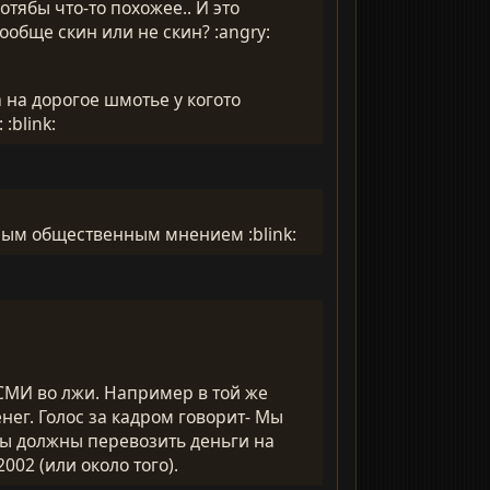
тябы что-то похожее.. И это
ообще скин или не скин? :angry:
ла на дорогое шмотье у когото
 :blink:
баным общественным мнением :blink:
СМИ во лжи. Например в той же
нег. Голос за кадром говорит- Мы
бы должны перевозить деньги на
002 (или около того).