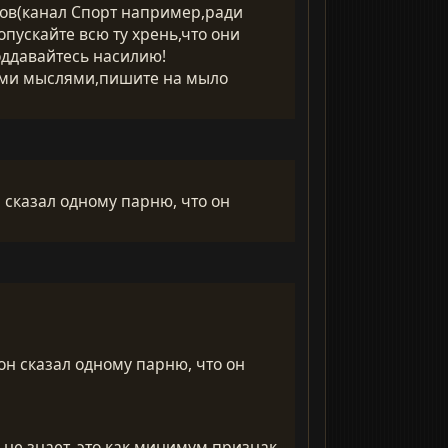
алов(канал Спорт например,ради
опускайте всю ту хрень,что они
оддавайтесь насилию!
воими мыслями,пишите на мыло
н сказал одному парню, что он
 он сказал одному парню, что он
 не знает, это как минимум признак