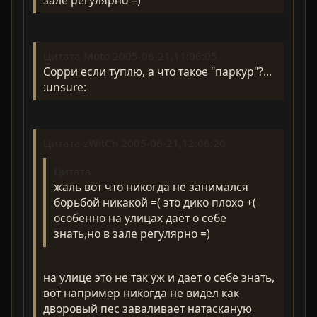
Цитата Moto 2005-06-21,11:06:05
Сорри если туплю, а что такое "паркур"?...
:unsure:
Цитата zWitCh 2005-06-21,12:06:20
Цитата
жаль вот что никогда не занимался
борьбой никакой =( это дико плохо +(
особенно на улицах даёт о себе
знать,но в зале регулярно =)
на улице это не так уж и дает о себе знать,
вот например никогда не видел как
дворовый пес заваливает натасканую