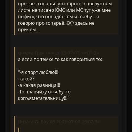
прыгает гопарьё у которого в послужном
листе написано КМС или МС тут уже мне
пофигу, что попадёт тем и въебу... я
говорю про гопарьё, ОФ здесь не
причем...
Цитата Грек Ник 2005-07-07,16:07:34
а если по темке то как говориться то:
"-я спорт люблю!!!
-какой?
-а какая разница!!!
-То плавчиху отъебу, то
копъяметательницу!!!"
Цитата Oi Boy 69 2005-07-07,19:07:34