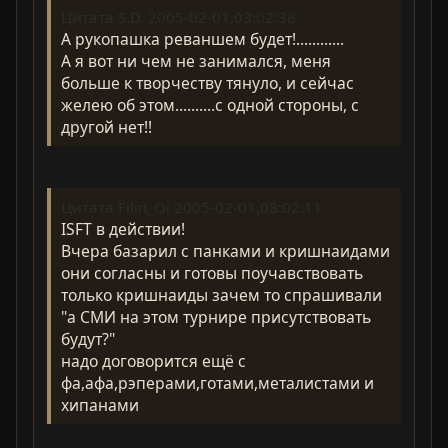
Цитата S.D. 2005-02-01,03:02:38
А рукопашка реваншем будет!............
А я вот ни чем не занимался, меня
больше к творчеству тянуло, и сейчас
желею об этом..........с одной стороны, с
другой нет!!
Цитата Filin_Oi 2005-02-01,08:02:11
ISFT в действии!
Вчера базарил с панками и кришнаидами
они согласны и готовы поучавствовать
только кришнаиды зачем то спрашивали
"а СМИ на этом турнире присутствовать
будут?"
надо договорится ещё с
фа,афа,рэперами,готами,металистами и
хипанами