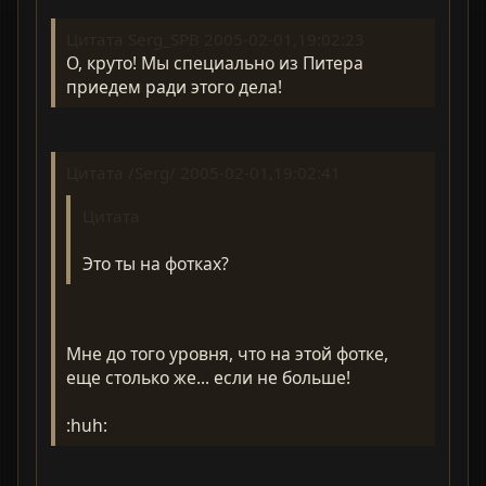
Цитата Serg_SPB 2005-02-01,19:02:23
О, круто! Мы специально из Питера
приедем ради этого дела!
Цитата /Serg/ 2005-02-01,19:02:41
Цитата
Это ты на фотках?
Мне до того уровня, что на этой фотке,
еще столько же... если не больше!
:huh: