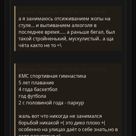
Цитата SKApunker 2005-06-18,07:06:49
а я занимаюсь отсиживанием жопы на
стуле... и выпиванием алкоголя в
последнее время..... а раньше бегал, был
такой стройненький, мускулистый.. а ща
чёта както не то =\
Цитата -=sYStem=- 2005-06-19,19:06:53
КМС спортивная гимнастика
5 лет плавание
4 года баскетбол
год футбола
2 с половиной года - паркур
жаль вот что никогда не занимался
борьбой никакой =( это дико плохо +(
особенно на улицах даёт о себе знать,но в
зале регулярно =)