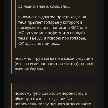
Цитата
да ладно, знаем, слышали...
я немного о другом, просто когда на
тебя прыгает гопарьё у которого в
послужном листе написано КМС или
МС тут уже мне пофигу, что попадёт
тем и въебу... я говорю про гопарьё,
ОФ здесь не причем...
неважно - труЪ когда ни в какой ситуации
(исесна если оппонент на чистых) говно в
руки не берёшь
Цитата Filin_Oi 2005-07-07,20:07:53
помоему тупо фаер плэй переносить в
обычную жизнь....когда ночью
встречаешь толпу пьяного агрессивного