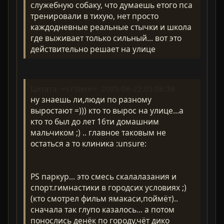
служебную собаку, что думаешь етого пса
тренировали в тихую, нет просто
каждодневные реальные стычки и школа
где выживает только сильный... вот это
действительно решает на улице
Цитата -=sYStem=- 2005-06-22,05:06:38
ну знаешь ли,люди по разному
выростают =))) кто то вырос на улице...а
кто то был до лет 16ти домашним
мальчиком ;) .. главное таковым не
остаться а то клиника :unsure:
PS паркур... это смесь скалалазания и
спорт.гимнастики в городсих условиях ;)
(кто смотрел фильм ямакаси,поймёт)..
сначала так глупо казалось... а потом
понослись денёк по городу,чёт дико