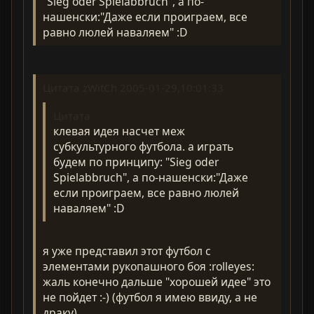
"Sieg oder Spielabbruch", а по-
нашенски:"Даже если проиграем, все
равно люлей наваляем" :D
Цитата zWitCh 2005-01-29,10:01:33
Цитата
клевая идея насчет меж
субкультурного футбола. а играть
будем по принципу: "Sieg oder
Spielabbruch", а по-нашенски:"Даже
если проиграем, все равно люлей
наваляем" :D
я уже представил этот футбол с
элементами рукопашного боя :rolleyes:
жаль конечно дальше "хорошей идее" это
не пойдет :-) (футбол я имею ввиду, а не
драку)