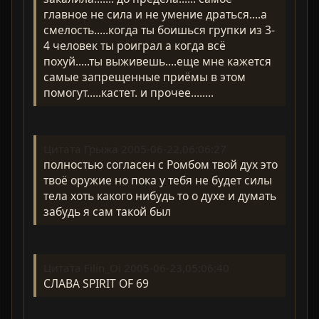
главное не сила и не умение драться....а
смелость.....когда ты боишься групки из 3-
4 человек ты роиграл а когда всё
похуй.....ты выживешь....еще мне кажется
самые запрещенные приёмы в этом
помогут.....кастет. и прочее........
Цитата Грыжа 2005-06-22,06:06:27
полностью согласен с Ромбом твой дух это
твоё оружие но пока у тебя не будет силы
тела хоть какого нибудь то о духе и думать
забудь я сам такой был
Цитата Filin_Oi 2005-06-23,05:06:40
СЛАВА SPIRIT OF 69