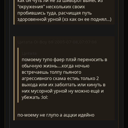
как он чуть ли не за шиворот вынес из
"окружения" нескольких своих
пробившись туда, расчищая путь
здоровенной урной (хз как он ее поднял...)
Цитата Oi Boy 69 2005-07-08,07:07:08
Цитата
помоему тупо фаер плэй переносить в
обычную жизнь....когда ночью
встречаешь толпу пьяного
агрессивного скама естиь только 2
выхода или их заболтать или кинуть в
них мусорной урной ну можно ещё и
убежать :lol:
по-моему не глупо а аццки идейно