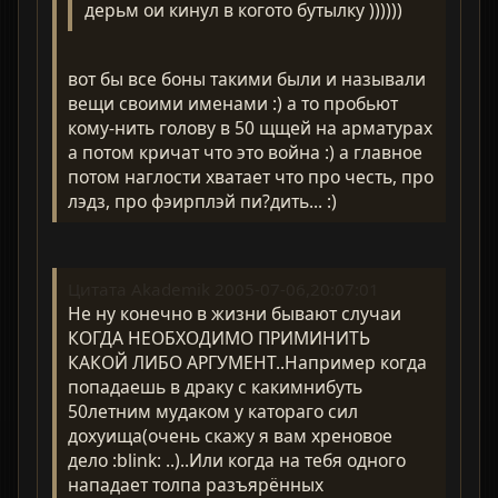
дерьм ои кинул в когото бутылку ))))))
вот бы все боны такими были и называли
вещи своими именами :) а то пробьют
кому-нить голову в 50 щщей на арматурах
а потом кричат что это война :) а главное
потом наглости хватает что про честь, про
лэдз, про фэирплэй пи?дить... :)
Цитата Akademik 2005-07-06,20:07:01
Не ну конечно в жизни бывают случаи
КОГДА НЕОБХОДИМО ПРИМИНИТЬ
КАКОЙ ЛИБО АРГУМЕНТ..Например когда
попадаешь в драку с какимнибуть
50летним мудаком у катораго сил
дохуища(очень скажу я вам хреновое
дело :blink: ..)..Или когда на тебя одного
нападает толпа разъярённых