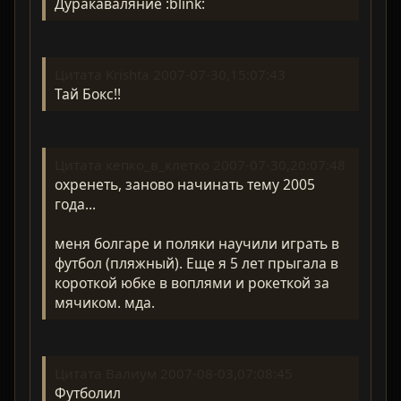
Дуракаваляние :blink:
Цитата Krishta 2007-07-30,15:07:43
Тай Бокс!!
Цитата кепко_в_клетко 2007-07-30,20:07:48
охренеть, заново начинать тему 2005
года...
меня болгаре и поляки научили играть в
футбол (пляжный). Еще я 5 лет прыгала в
короткой юбке в воплями и рокеткой за
мячиком. мда.
Цитата Валиум 2007-08-03,07:08:45
Футболил