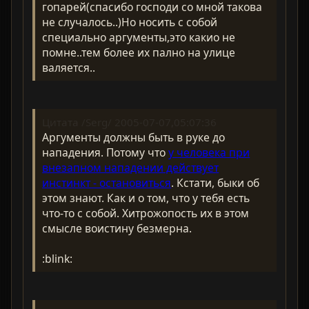
гопарей(спасибо господи со мной такова
не случалось..)Но носить с собой
специально аргументы,это какио не
помне..тем более их пално на улице
валяется..
Цитата /Serg/ 2005-07-07,05:07:36
Аргументы должны быть в руке до
нападения. Потому что
у человека при
внезапном нападении действует
инстинкт - остановиться
. Кстати, быки об
этом знают. Как и о том, что у тебя есть
что-то с собой. Хитрожопость их в этом
смысле воистину безмерна.
:blink: