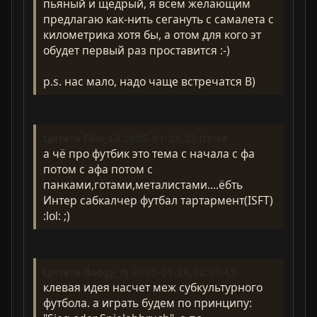
пьяный и щедрый, я всем желающим
предлагаю как-нить сегануть с самалета с
километрика хотя бы, а отом для кого эт
обудет первый раз проставится :-)
p.s. нас мало, надо чаще встречатся B)
Цитата Filin_Oi 2005-01-28,23:01:44
а чё про футбик это тема с начала с фа
потом с афа потом с
панками,готами,металистами....ёбть
Интер сабкалчер футбал тартармент(ISFT)
:lol: ;)
Цитата dodgy_dj 2005-01-29,02:01:45
клевая идея насчет меж субкультурного
футбола. а играть будем по принципу: