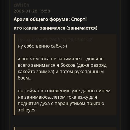
zWitCh
2005-01-28 15:58
Архив общего форума: Спорт!
кто каким занимался (занимается)
Цитата zWitCh 2005-01-28,15:01:48
ну собственно сабж :-)
я вот чем тока не занимался... дольше
всего занимался я боксов (даже разряд
какойто заимел) и потом рукопашным
боем...
но сейчас к сожелению уже давно ничем
не занимаюсь, летом тока езжу для
поднятия духа с парашутиком прыгаю
:rolleyes: