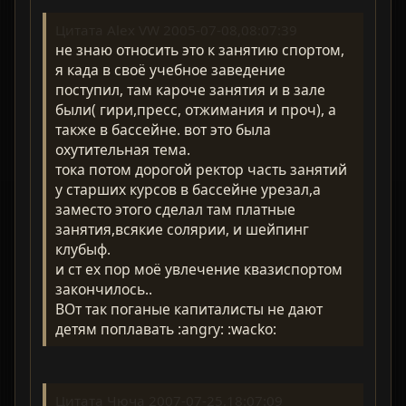
Цитата Alex VW 2005-07-08,08:07:39
не знаю относить это к занятию спортом,
я када в своё учебное заведение
поступил, там кароче занятия и в зале
были( гири,пресс, отжимания и проч), а
также в бассейне. вот это была
охутительная тема.
тока потом дорогой ректор часть занятий
у старших курсов в бассейне урезал,а
заместо этого сделал там платные
занятия,всякие солярии, и шейпинг
клубыф.
и ст ех пор моё увлечение квазиспортом
закончилось..
ВОт так поганые капиталисты не дают
детям поплавать :angry: :wacko:
Цитата Чюча 2007-07-25,18:07:09