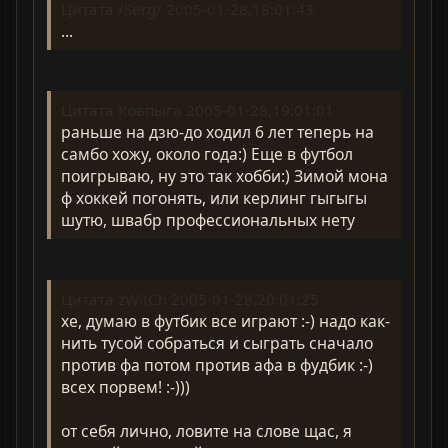
Цитата /Serg/ 2005-01-28,18:01:43
...
Цитата Ковпыга 2005-01-28,19:01:01
раньше на дзю-до ходил 6 лет теперь на
самбо хожу, около года:) Еще в футбол
поигрываю, ну это так хобби:) Зимой мона
ф хоккей погонять, или керлинг гыгыгы
шутю, швабр профессиональных нету
Цитата zWitCh 2005-01-28,20:01:25
хе, думаю в футбик все играют :-) надо как-
нить тусой собраться и сыграть сначало
против фа потом против афа в фудбик :-)
всех порвем! :-)))
от себя лично, ловите на слове щас, я