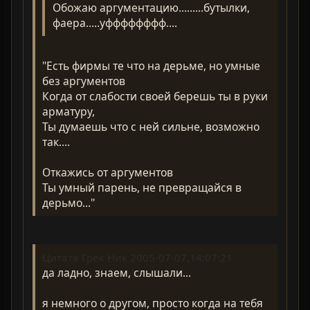
Обожаю аргументацию.........бутылки,
фаера.....уфффффффф....
"Есть фирмы те что на дерьме, но умные
без аргументов
Когда от слабости своей берешь ты в руки
арматуру,
Ты думаешь что с ней сильне, возможно
так....
Откажись от аргументов
Ты умный парень, не превращайся в
дерьмо..."
Цитата Грек Ник 2005-07-07,14:07:21
да ладно, знаем, слышали...
я немного о другом, просто когда на тебя