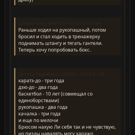
Цитата Serg_SPB 2005-01-29,21:01:49
Раньше ходил на рукопашный, потом
бросил и стал ходить в тренажерку
поднимать штангу и тягать гантели.
Теперь хочу попробовать бокс.
Цитата Недобрый 2005-01-30,18:01:38
каратэ-до - три года
дзю-до - два года
баскетбол - 10 лет (совмещал со
единоборствами)
рукопашка - два года
качалка - три года
и еще по мелочи
Брюсом нахую Ли себя так и не чувствую,
но пизды навалять могу харажо