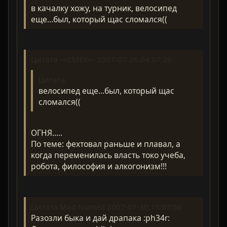
в качалку хожу, на турник, велосипед
еще...был, который щас сломался((
Цитата -=CMEX=- 2007-07-26,04:07:26
Цитата
велосипед еще...был, который щас
сломался((
ОГНЯ.....
По теме: фехтовал раньше и плавал, а
когда переменилась власть токо учеба,
робота, философия и алкогонизм!!!
Цитата Mad Nomad 2007-07-30,15:07:56
Разозли быка и дай драпака :ph34r: