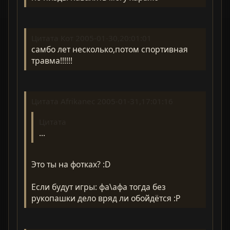
Цитата Кот 2005-01-30,20:01:01
самбо лет несколько,потом спортивная
травма!!!!!!
Цитата Afrikanec 2005-01-31,17:01:16
Цитата
...
Это ты на фотках? :D
Если будут игры: фа\афа тогда без
рукопашки дело вряд ли обойдётся :P