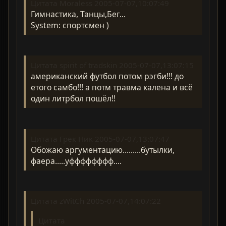
Цитата Moraless 2005-07-07,10:07:49
Гимнастика, Танцы,Бег...
System: спортсмен )
Цитата spirit of tradskin 2005-07-07,13:07:15
американский футбол потом рэгби!!! до
етого самбо!!! а потм травма калена и всё
один литрбол пошёл!!
Цитата Грек Ник 2005-07-07,13:07:47
Обожаю аргументацию.........бутылки,
фаера.....уфффффффф....
Цитата zWitCh 2005-07-07,14:07:22
Цитата