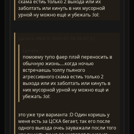
скама естиь только 2 выхода или их
заболтать или кинуть в них мусорной
урной ну можно ещё и убежать :lol:
Цитата zWitCh 2005-07-08,06:07:22
Цитата
помоему тупо фаер плэй переносить в
обычную жизнь....когда ночью
встречаешь толпу пьяного
агрессивного скама естиь только 2
выхода или их заболтать или кинуть в
них мусорной урной ну можно ещё и
убежать :lol:
это уже три варианта :D Один коришь у
меня есть за ЦСКА бегает, так его после
одного выезда очеь зауважали посли того