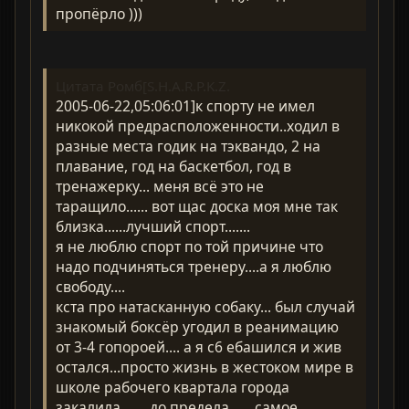
пропёрло )))
Цитата Ромб[S.H.A.R.P.K.Z.
2005-06-22,05:06:01]к спорту не имел
никокой предрасположенности..ходил в
разные места годик на тэквандо, 2 на
плавание, год на баскетбол, год в
тренажерку... меня всё это не
таращило...... вот щас доска моя мне так
близка......лучший спорт.......
я не люблю спорт по той причине что
надо подчиняться тренеру....а я люблю
свободу....
кста про натасканную собаку... был случай
знакомый боксёр угодил в реанимацию
от 3-4 гопороей.... а я с6 ебашился и жив
остался...просто жизнь в жестоком мире в
школе рабочего квартала города
закалила....... до предела...... самое