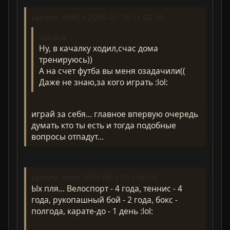
Цитата zWitCh 2005-02-28,11:02:30
Цитата
Ну, в качалку ходил,счас дома
тренируюсь))
А на счет футба вы меня озадачили((
Даже не знаю,за кого играть :lol:
играй за себя... главное впервую очередь
думать кто ты есть и тогда подобные
вопросы отпадут...
Цитата Moto 2005-06-17,11:06:00
Ых пля... Велоспорт - 4 года, теннис - 4
года, рукопашный бой - 2 года, бокс -
полгода, карате-до - 1 день :lol: