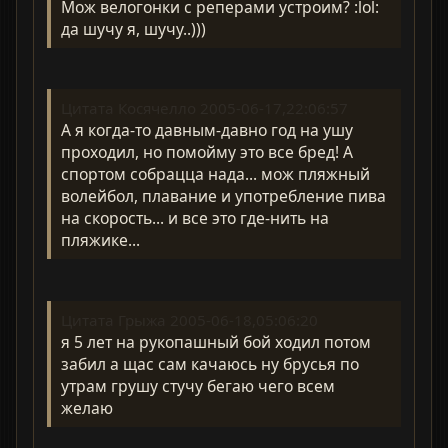
Мож велогонки с реперами устроим? :lol:
да шучу я, шучу..)))
Цитата Косячелло 2005-06-17,22:06:57
А я когда-то давным-давно год на ушу
проходил, но помойму это все бред! А
спортом собрацца нада... мож пляжный
волейбол, плавание и употребление пива
на скорость... и все это где-нить на
пляжике...
Цитата Грыжа 2005-06-18,05:06:20
я 5 лет на рукопашный бой ходил потом
забил а щас сам качаюсь ну брусья по
утрам грушу стучу бегаю чего всем
желаю