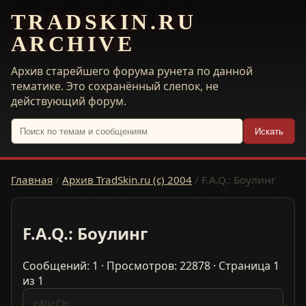
TRADSKIN.RU
ARCHIVE
Архив старейшего форума рунета по данной
тематике. Это сохранённый слепок, не
действующий форум.
Искать
Главная
/
Архив TradSkin.ru (с) 2004
/
F.A.Q.: Боулинг
F.A.Q.: Боулинг
Сообщений: 1 · Просмотров: 22878 · Страница 1
из 1
zWitCh