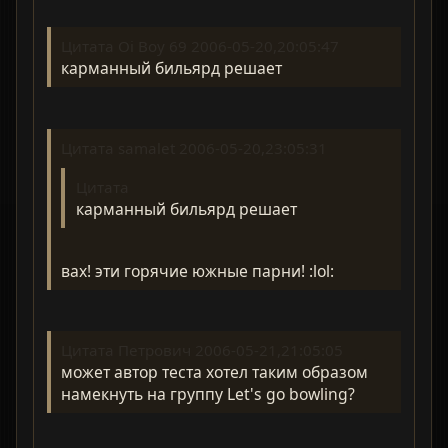
Цитата Oi Boy 69 2006-05-20,20:05:47
карманный бильярд решает
Цитата samalet 2006-05-20,23:05:31
Цитата
карманный бильярд решает
вах! эти горячие южные парни! :lol:
Цитата Петрович 2006-05-21,21:05:05
может автор теста хотел таким образом
намекнуть на группу Let's go bowling?