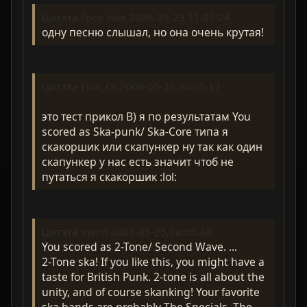
Цитата Грек Ник 2006-05-23,11:05:24
одну песню слышал, но она очень крутая!
Цитата Filin_Oi 2006-05-25,06:05:17
это тест прикол B) я по результатам You
scored as Ska-punk/ Ska-Core типа я
скакоршик или скапункер ну так как один
скапункер у нас есть значит чтоб не
путаться я скакоршик :lol:
Цитата Kwint 2006-05-25,08:05:48
You scored as 2-Tone/ Second Wave. ...
2-Tone ska! If you like this, you might have a
taste for British Punk. 2-tone is all about the
unity, and of course skanking! Your favorite
ska bands are probably The Specials, The