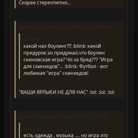
Скорее стереотипно...
Цитата Лысая морда 2006-05-20,09:05:41
Цитата
какой нах боулинг?!! :blink: какой
придурок эо придумал,что боулин
скиновская игра? Чо за бред??? "Игра
для скинхедов"... :blink: Футбол - вот
любимая "игра" скинхедов!
"ВАШИ ЯРЛЫКИ НЕ ДЛЯ НАС" :lol: :lol: :lol:
Цитата Streetkid'69 2006-05-20,11:05:55
Цитата
есть одежда , музыка .... но игра это