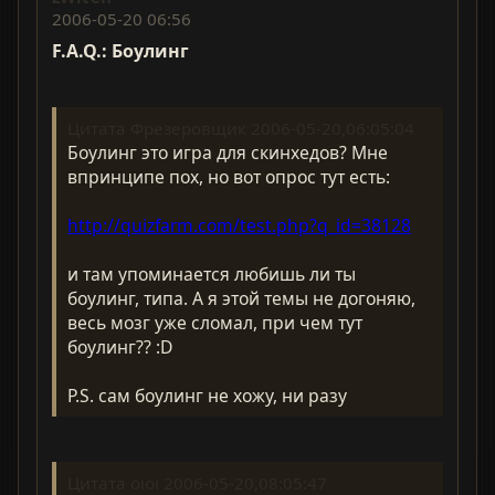
2006-05-20 06:56
F.A.Q.: Боулинг
Цитата Фрезеровщик 2006-05-20,06:05:04
Боулинг это игра для скинхедов? Мне
впринципе пох, но вот опрос тут есть:
http://quizfarm.com/test.php?q_id=38128
и там упоминается любишь ли ты
боулинг, типа. А я этой темы не догоняю,
весь мозг уже сломал, при чем тут
боулинг?? :D
P.S. сам боулинг не хожу, ни разу
Цитата oioi 2006-05-20,08:05:47