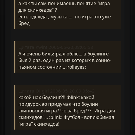
а как ты сам понимаешь понятие "игра
для скинхедов" ?
есть одежда , музыка .... но игра это уже
бред
Цитата Kwint 2006-05-20,08:05:58
А я очень бильярд люблю... в боулинге
был 2 раз, один раз из которых в сонно-
пьяном состоянии... :rolleyes:
Цитата Oi-girl 2006-05-20,09:05:42
какой нах боулинг?!! :blink: какой
придурок эо придумал,что боулин
скиновская игра? Чо за бред??? "Игра для
скинхедов"... :blink: Футбол - вот любимая
"игра" скинхедов!