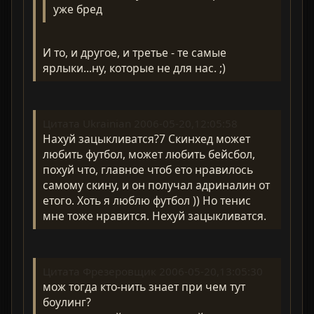
уже бред
И то, и другое, и третье - те самые
ярлыки...ну, которые не для нас. ;)
Цитата Ukrainian 2006-05-20,12:05:58
Нахуй зацыкливатся?7 Скинхед может
любить футбол, может любить бейсбол,
похуй что, главное чтоб ето нравилось
самому скину, и он получал адриналин от
етого. Хоть я люблю футбол )) Но тенис
мне тоже нравится. Нехуй зацыкливатся.
Цитата Фрезеровщик 2006-05-20,13:05:30
мож тогда кто-нить знает при чем тут
боулинг?