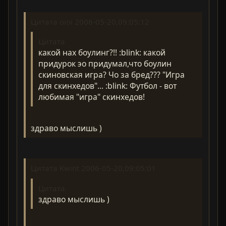
Цитата oioi 2006-05-20,09:05:12
Цитата
какой нах боулинг?!! :blink: какой
придурок эо придумал,что боулин
скиновская игра? Чо за бред??? "Игра
для скинхедов"... :blink: Футбол - вот
любимая "игра" скинхедов!
здраво мыслишь )
Цитата Kwint 2006-05-20,09:05:01
Цитата
здраво мыслишь )