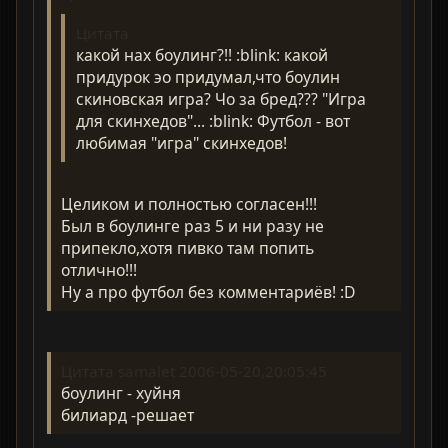
Цитата
какой нах боулинг?!! :blink: какой
придурок эо придумал,что боулин
скиновская игра? Чо за бред??? "Игра
для скинхедов"... :blink: Футбол - вот
любимая "игра" скинхедов!
Целиком и полностью согласен!!!
Был в боулинге раз 5 и ни разу не
припекло,хотя пивко там попить
отлично!!!
Ну а про футбол без комментариёв! :D
Цитата samalet 2006-05-20,20:05:45
боулинг - хуйня
билиард -решает