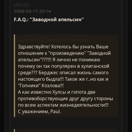
zWitCh
2006-03-17 20:14
F.A.Q.: "Заводной апельсин"
Цитата Paul 2006-03-17,20:03:02
Здравствуйте! Хотелось бы узнать Ваше
отношение к "произведению" "Заводной
апельсин"???!!! Я лично не понимаю
почему он так популярен в хулиганской
среде??? Берджес описал жизнь самого
настоящего быдла!!! Такое же г..но как и
"Гопники" Козлова!!!
А как известно Хулсы и гопота две
противоборствующие друг другу стороны
по всем аспектам жизнедеятельности!!!
С уважением, Paul.