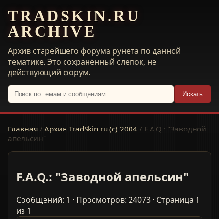
TRADSKIN.RU
ARCHIVE
Архив старейшего форума рунета по данной
тематике. Это сохранённый слепок, не
действующий форум.
Искать
Главная
/
Архив TradSkin.ru (с) 2004
/
F.A.Q.: "Заводной
апельсин"
F.A.Q.: "Заводной апельсин"
Сообщений: 1 · Просмотров: 24073 · Страница 1
из 1