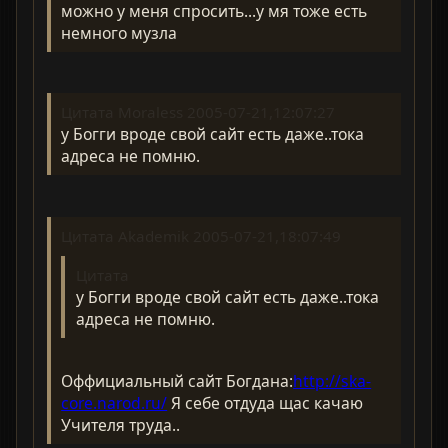
можно у меня спросить...у мя тоже есть
немного музла
Цитата Moraless 2005-07-21,12:07:27
у Богги вроде свой сайт есть даже..тока
адреса не помню.
Цитата Akademik 2005-07-21,18:07:49
Цитата
у Богги вроде свой сайт есть даже..тока
адреса не помню.
Оффициальный сайт Богдана:
http://ska-
core.narod.ru/
Я себе отдуда щас качаю
Учителя труда..