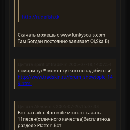
http://rudefish.tk
Скачать можешь с www.funkysouls.com
Там Богдан постоянно заливает Oi,Ska B)
Цитата spirit of tradskin 2005-07-18,14:07:54
помари тут!!! может тут что понадобиться!!
http://www.tradskin.ru/forum_showtopic_14
9.html
Цитата Akademik 2005-07-20,15:07:33
Вот на сайте 4promile можно скачать
11песен(отличного качества)бесплатно,в
разделе Platten.Вот