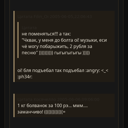
Цитата Filin_Oi 2005-06-05,22:06:43
Цитата
не поменяться!!! а так:
"Чквак, у меня до болта oi! музыки, еси
чё могу побарыжить, 2 рубля за
песню" )))))))))) гыгыгыгыгы )))))
oi! бля подъебал так подъебал :angry: <_<
:ph34r:
Цитата Косячелло 2005-06-06,09:06:00
1 кг болванок за 100 рэ... ммм....
заманчиво! (((((((((((((=