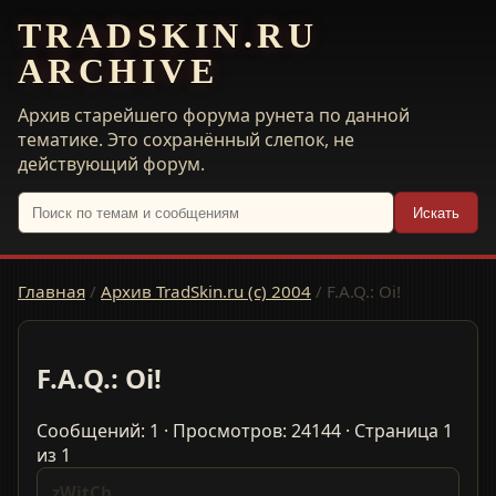
TRADSKIN.RU
ARCHIVE
Архив старейшего форума рунета по данной
тематике. Это сохранённый слепок, не
действующий форум.
Искать
Главная
/
Архив TradSkin.ru (с) 2004
/
F.A.Q.: Oi!
F.A.Q.: Oi!
Сообщений: 1 · Просмотров: 24144 · Страница 1
из 1
zWitCh