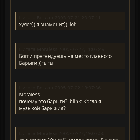
Цитата Богдан 2005-07-21,20:07:11
хуясе)) я знаменит)) :lol:
Цитата Moraless 2005-07-22,11:07:49
Богги:претендуешь на место главного
Барыги ))гыгы
Цитата Богдан 2005-07-22,13:07:36
Moraless
почему это барыги? :blink: Когда я
музыкой барыжил?
Цитата Moraless 2005-07-22,19:07:56
да я просто Женю Б. имела ввиду )) скоро