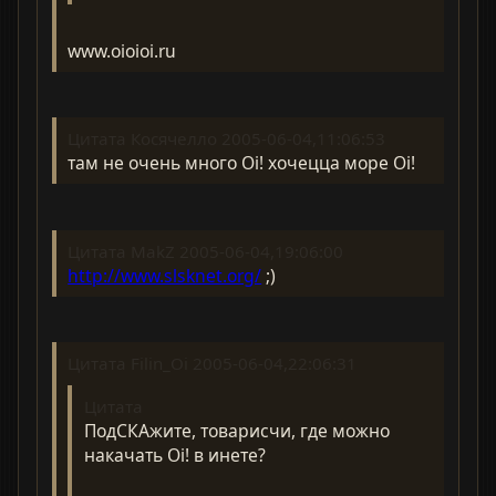
www.oioioi.ru
Цитата Косячелло 2005-06-04,11:06:53
там не очень много Oi! хочецца море Oi!
Цитата MakZ 2005-06-04,19:06:00
http://www.slsknet.org/
;)
Цитата Filin_Oi 2005-06-04,22:06:31
Цитата
ПодСКАжите, товарисчи, где можно
накачать Oi! в инете?