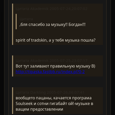
Цитата Akademik 2005-07-24,20:07:02
Цитата
,бля спасибо за музыку!! Богдан!!!
spirit of tradskin, а у тебя музыка пошла?
Цитата Akademik 2005-07-25,23:07:17
Вот тут заливают правильную музыку B)
http://tipaska.fastbb.ru/index.pl?0-2
Цитата Darkling 2005-07-26,06:07:41
вообщето пацаны, качается програма
Soulseek и сотни гигабайт ой!-музыке в
ващем предоставлении