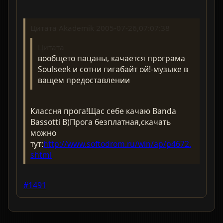
Цитата Akademik 2005-07-26,07:07:38
Цитата
вообщето пацаны, качается програма
Soulseek и сотни гигабайт ой!-музыке в
ващем предоставлении
Классня прога!Щас себе качаю Banda
Bassotti B)Прога безплатная,скачать
можно
тут:
http://www.softodrom.ru/win/ap/p4672.
shtml
#1491