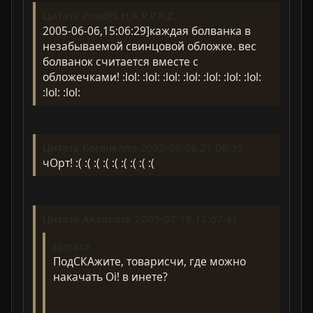
Цитата Ромб[S.H.A.R.P.K.Z.
2005-06-06,15:06:29]каждая болванка в
незабываемой свинцовой обложке. вес
болванок считается вместе с
обложечками! :lol: :lol: :lol: :lol: :lol: :lol: :lol:
:lol: :lol:
Цитата Косячелло 2005-06-06,21:06:35
чОрт! :( :( :( :( :( :( :( :( :(
Цитата Akademik 2005-07-18,12:07:41
Цитата
ПодСКАжите, товарисчи, где можно
накачать Oi! в инете?