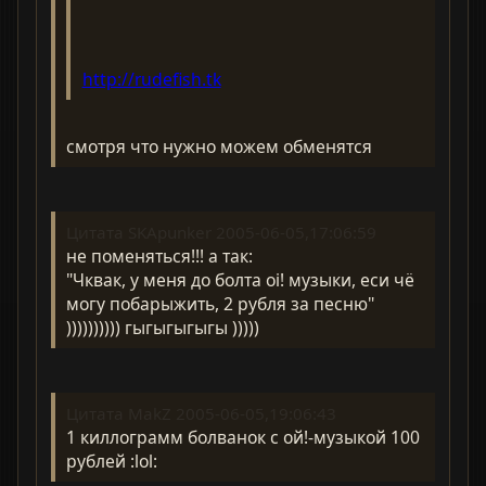
http://rudefish.tk
смотря что нужно можем обменятся
Цитата SKApunker 2005-06-05,17:06:59
не поменяться!!! а так:
"Чквак, у меня до болта oi! музыки, еси чё
могу побарыжить, 2 рубля за песню"
)))))))))) гыгыгыгыгы )))))
Цитата MakZ 2005-06-05,19:06:43
1 киллограмм болванок с ой!-музыкой 100
рублей :lol: