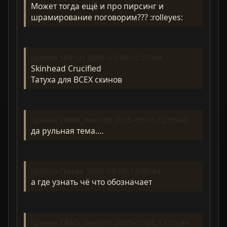
Может тогда ещё и про пирсинг и
шрамирование поговорим??? :rolleyes:
Цитата S69-SH 2005-05-06,12:05:48
Skinhead Crucified
Татуха для ВСЕХ скинов
Цитата DEAD_moro33 2005-05-06,12:05:00
да рульная тема....
Цитата Грыжа 2005-05-06,13:05:04
а где узнать чё что обозначает
Цитата DEAD_moro33 2005-05-06,13:05:44