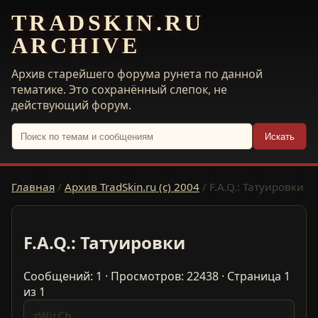
TRADSKIN.RU
ARCHIVE
Архив старейшего форума рунета по данной
тематике. Это сохранённый слепок, не
действующий форум.
Искать
Главная
/
Архив TradSkin.ru (с) 2004
/
F.A.Q.: Татуировки
F.A.Q.: Татуировки
Сообщений: 1 · Просмотров: 22438 · Страница 1
из 1
zWitCh