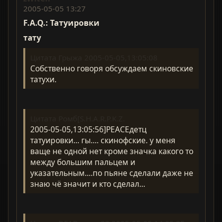
2005-05-05 13:27
F.A.Q.: Татуировки
тату
Цитата Грыжа 2005-05-05,13:05:08
Собственно говоря обсуждаем скиновские
татухи.
Цитата Ромб[S.H.A.R.P.K.Z.
2005-05-05,13:05:56]PEACEдетц
татуировки... гы.... скинофские. у меня
ваще не одной нет кроме значка какого то
между большим пальцем и
указательным....по пьяне сделали даже не
знаю чё значит и кто сделал...