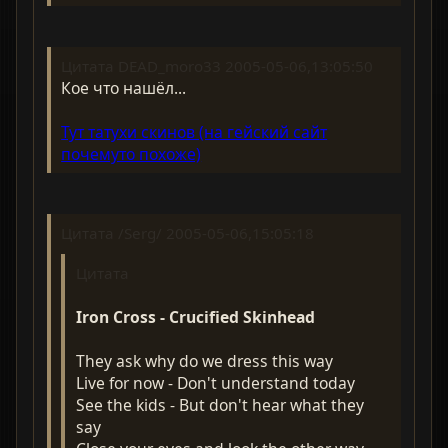
Цитата DEAD_moro33 2005-05-06,13:05:50
Кое что нашёл...
Тут татухи скинов (на гейский сайт
почемуто похоже)
Цитата /Serg/ 2005-05-06,15:05:18
Цитата
Iron Cross - Crucified Skinhead
They ask why do we dress this way
Live for now - Don't understand today
See the kids - But don't hear what they
say