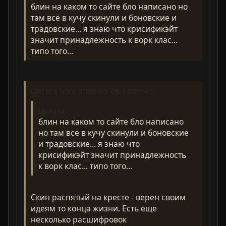
блин на каком то сайте бло написано но
там всё в кучу скинули и боновские и
традовские... я знаю что крисификэйт
значит принадлежность к ворк клас...
типо того...
Цитата nord 2005-05-06,13:05:40
Цитата
блин на каком то сайте бло написано
но там всё в кучу скинули и боновские
и традовские... я знаю что
крисификэйт значит принадлежность
к ворк клас... типо того...
Скин распятый на кресте - верен своим
идеям то конца жизни. Есть еще
несколько расшифровок