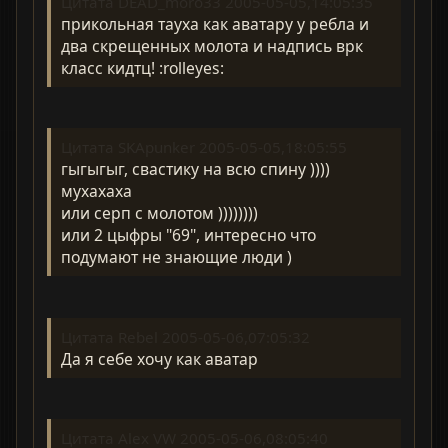
Цитата DEAD_moro33 2005-05-05,14:05:35
прикольная тауха как аватару у ребла и
два скрещенных молота и надпись врк
класс кидтц! :rolleyes:
Цитата SKApunker 2005-05-05,18:05:55
гыгыгыг, свастику на всю спину ))))
мухахаха
или серп с молотом ))))))))
или 2 цыфры "69", интересно что
подумают не знающие люди )
Цитата Rebel 2005-05-06,07:05:32
Да я себе хочу как аватар
Цитата Alex VW 2005-05-06,08:05:40