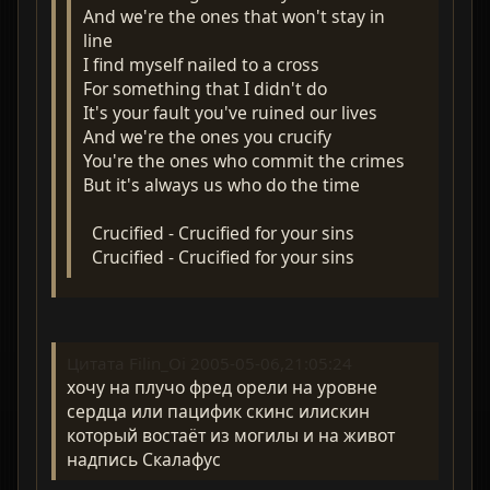
And we're the ones that won't stay in
line
I find myself nailed to a cross
For something that I didn't do
It's your fault you've ruined our lives
And we're the ones you crucify
You're the ones who commit the crimes
But it's always us who do the time
Crucified - Crucified for your sins
Crucified - Crucified for your sins
Цитата Filin_Oi 2005-05-06,21:05:24
хочу на плучо фред орели на уровне
сердца или пацифик скинс илискин
который востаёт из могилы и на живот
надпись Скалафус