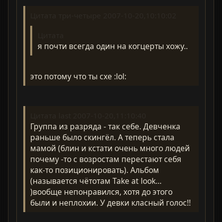
Цитата три-четыре 2007-10-20,10:10:02
Цитата
я почти всегда один на когцерты хожу..
это потому что ты схе :lol:
Цитата last 2007-10-20,11:10:40
Группа из разряда - так себе. Девченка
раньше было скингёл. А теперь стала
мамой (блин и кстати очень много людей
почему -то с возростам перестают себя
как-то позиционировать). Альбом
(называется чётотам Take at look...
)вообще непонравился, хотя до этого
были и неплохии. У девки класный голос!!