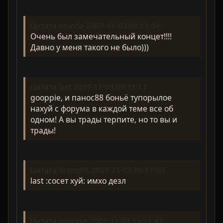
Цитата erunda 2007-11-03,08:11:54
Очень был замечательный концет!!!!
Давно у меня такого не было)))
Цитата last 2007-11-03,09:11:11
gooppie, и панос88 боньё тупорылое
нахуй с форума в каждой теме все об
одном! А вы трады терпите, но то вы и
трады!
Цитата anons88 2007-11-03,09:11:00
last :сосет хуй: имхо дезл
Цитата gooppie 2007-11-03,16:11:41