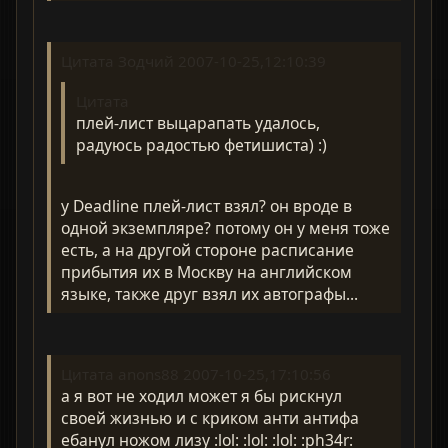
Цитата Зодчий 2007-10-25,12:10:39
Цитата
плей-лист выцарапать удалось,
радуюсь радостью фетишиста) :)
у Deadline плей-лист взял? он вроде в
одной экземпляре? потому он у меня тоже
есть, а на другой стороне расписание
прибытия их в Москву на английском
языке, также друг взял их автографы...
Цитата anons88 2007-10-25,17:10:56
а я вот не ходил может я бы рискнул
своей жизнью и с криком анти антифа
ебанул ножом лизу :lol: :lol: :lol: :ph34r: