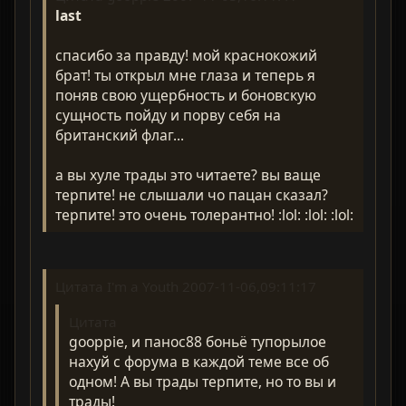
last
спасибо за правду! мой краснокожий
брат! ты открыл мне глаза и теперь я
поняв свою ущербность и боновскую
сущность пойду и порву себя на
британский флаг...
а вы хуле трады это читаете? вы ваще
терпите! не слышали чо пацан сказал?
терпите! это очень толерантно! :lol: :lol: :lol:
Цитата I'm a Youth 2007-11-06,09:11:17
Цитата
gooppie, и панос88 боньё тупорылое
нахуй с форума в каждой теме все об
одном! А вы трады терпите, но то вы и
трады!