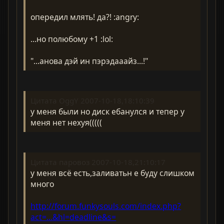
опередил млять! да?! :angry:
...но полюбому +1 :lol:
"...анова дэй ин пэрэдааайз...!"
Цитата OggY 2007-10-18,18:10:39
у меня были но диск ебанулся и тепер у
меня нет нехуя(((((
Цитата паровоз 2007-10-18,21:10:17
у меня всё есть,заливатьн е буду слишком
много
http://forum.funkysouls.com/index.php?
act=...&hl=deadline&s=