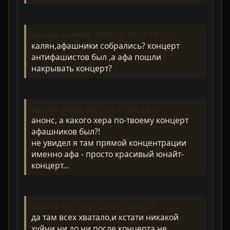
Цитата anons88 2007-10-26,14:10:27
калян,афашники собрались? концерт
антифашистов был ,а афа пошли
накрывать концерт?
Цитата kalian 2007-10-27,00:10:21
анонс, а какого хера по-твоему концерт
афашников был?!
не увидел я там прямой концентрации
именно афа - просто красивый юнайт-
концерт...
Цитата =oi= 2007-10-27,19:10:23
да там всех хватало,и кстати никакой
хуйни ни до,ни после концерта не