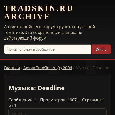
TRADSKIN.RU
ARCHIVE
Архив старейшего форума рунета по данной
тематике. Это сохранённый слепок, не
действующий форум.
Искать
Главная
/
Архив TradSkin.ru (с) 2004
/
Музыка: Deadline
Музыка: Deadline
Сообщений: 1 · Просмотров: 19071 · Страница 1
из 1
zWitCh