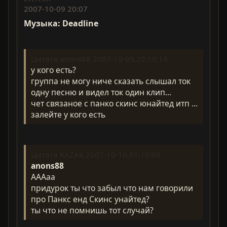
2007-10-09 20:07
Музыка: Deadline
Цитата anons88 2007-10-09,20:10:14
у кого есть?
группа не могу ниче сказать слышал ток
одну песню и видел ток один клип...
чет связаное с панко скинс юнайтед итп ...
залейте у кого есть
Цитата KAZAK 2007-10-10,01:10:08
anons88
АААаа
придурок ты что забыл что нам говорили
про Панкс енд Скинс унайтед?
ты что не помнишь тот случай?