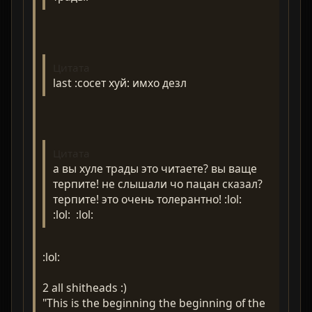
Цитата
last :сосет хуй: имхо дезл
Цитата
а вы хуле трады это читаете? вы ваще
терпите! не слышали чо пацан сказал?
терпите! это очень толерантно! :lol:
:lol: :lol:
:lol:
2 all shitheads :)
"This is the beginning the beginning of the