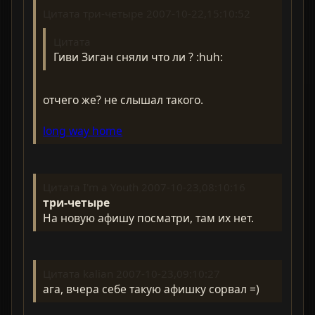
Цитата три-четыре 2007-10-22,15:10:52
Цитата
Гиви Зиган сняли что ли ? :huh:
отчего же? не слышал такого.
long way home
Цитата I'm a Youth 2007-10-23,08:10:16
три-четыре
На новую афишу посматри, там их нет.
Цитата kalian 2007-10-23,09:10:27
ага, вчера себе такую афишку сорвал =)