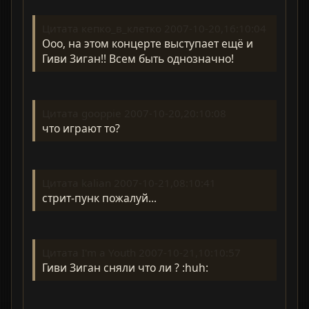
Цитата кепко_в_клетко 2007-10-20,16:10:04
Ооо, на этом концерте выступает ещё и
Гиви Зиган!! Всем быть однозначно!
Цитата gooppie 2007-10-20,20:10:08
что играют то?
Цитата kalian 2007-10-21,08:10:41
стрит-пунк пожалуй...
Цитата I'm a Youth 2007-10-21,10:10:57
Гиви Зиган сняли что ли ? :huh: