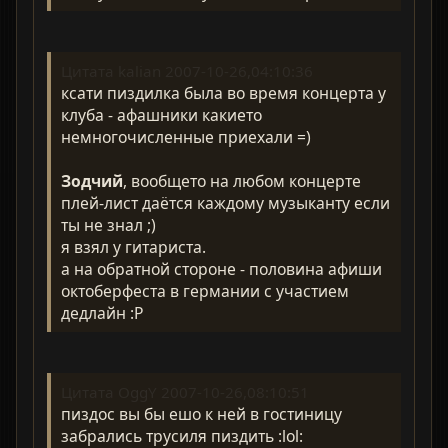
Цитата kalian 2007-10-26,04:10:36
ксати пиздилка была во время концерта у
клуба - афашники какието
немногочисленные приехали =)
Зодчий
, вообщето на любом концерте
плей-лист даётся каждому музыканту если
ты не знал ;)
я взял у гитариста.
а на обратной стороне - половина афиши
октоберфеста в германии с участием
дедлайн :P
Цитата OggY 2007-10-26,08:10:51
пиздос вы бы ешо к ней в гостиницу
забрались трусиля пиздить :lol: