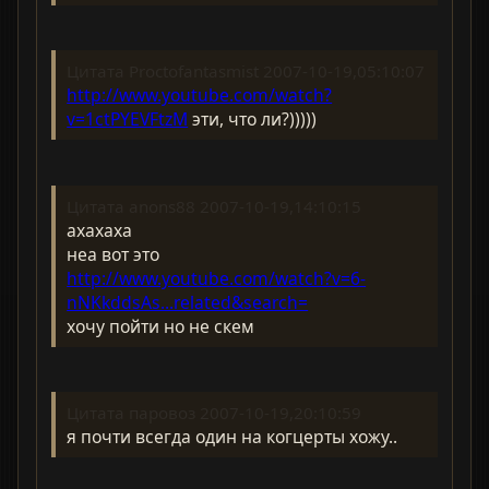
Цитата Proctofantasmist 2007-10-19,05:10:07
http://www.youtube.com/watch?
v=1ctPYEVFtzM
эти, что ли?)))))
Цитата anons88 2007-10-19,14:10:15
ахахаха
неа вот это
http://www.youtube.com/watch?v=6-
nNKkddsAs...related&search=
хочу пойти но не скем
Цитата паровоз 2007-10-19,20:10:59
я почти всегда один на когцерты хожу..