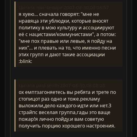
Цитата три-четыре 2007-08-30,08:08:57
я хуею... сначала говорят: "мне не
нравяца эти ублюдки, которые вносят
политику в мою культуру и ассоциируют
её с нацистами/коммунистами", а потом:
"мне пох правые или левые, я пойду на
них"... и плевать на то, что именно песни
этих групп и дают такие ассоциации
:blink:
Цитата paul smith 2007-08-30,08:08:28
ох емптзагоняетесь вы ребята и трете по
стопицот раз одно и тоже.рекламу
выложили,дело каждого-идти или нет.3
страйпс веселая группа,гады это ваще
пожар!я лично пойду.и вам советую
получить порцию хорошего настроения.