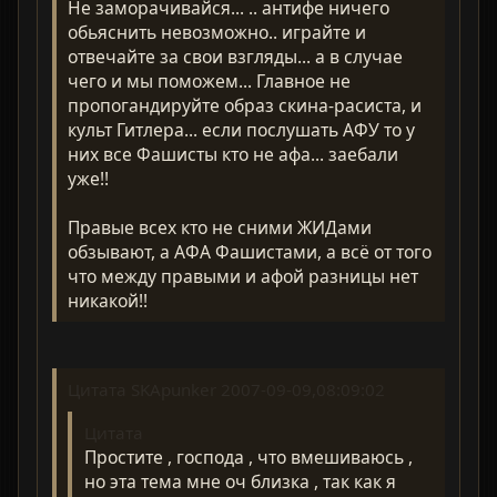
Не заморачивайся... .. антифе ничего
обьяснить невозможно.. играйте и
отвечайте за свои взгляды... а в случае
чего и мы поможем... Главное не
пропогандируйте образ скина-расиста, и
культ Гитлера... если послушать АФУ то у
них все Фашисты кто не афа... заебали
уже!!
Правые всех кто не сними ЖИДами
обзывают, а АФА Фашистами, а всё от того
что между правыми и афой разницы нет
никакой!!
Цитата SKApunker 2007-09-09,08:09:02
Цитата
Простите , господа , что вмешиваюсь ,
но эта тема мне оч близка , так как я