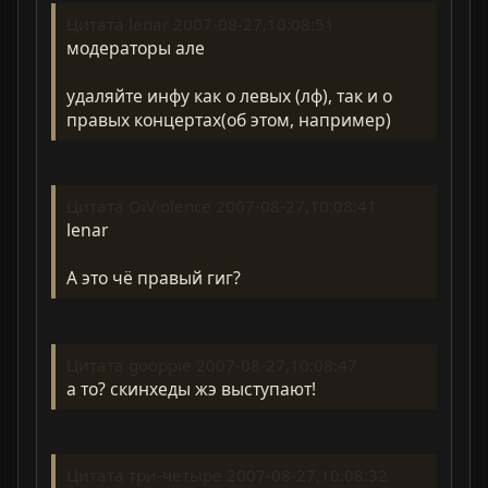
Цитата lenar 2007-08-27,10:08:51
модераторы але
удаляйте инфу как о левых (лф), так и о
правых концертах(об этом, например)
Цитата OiViolence 2007-08-27,10:08:41
lenar
А это чё правый гиг?
Цитата gooppie 2007-08-27,10:08:47
а то? скинхеды жэ выступают!
Цитата три-четыре 2007-08-27,10:08:32