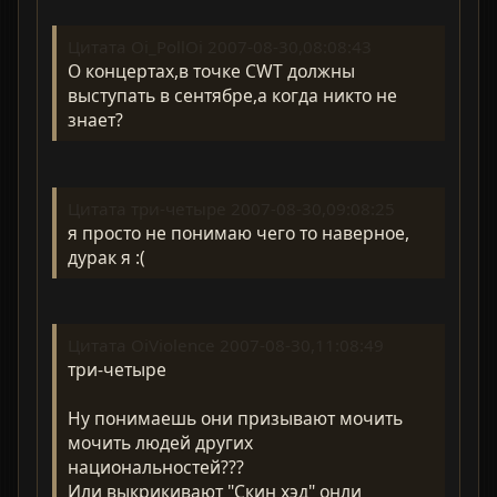
Цитата Oi_PollOi 2007-08-30,08:08:43
О концертах,в точке CWT должны
выступать в сентябре,а когда никто не
знает?
Цитата три-четыре 2007-08-30,09:08:25
я просто не понимаю чего то наверное,
дурак я :(
Цитата OiViolence 2007-08-30,11:08:49
три-четыре
Ну понимаешь они призывают мочить
мочить людей других
национальностей???
Или выкрикивают "Скин хэд" онли