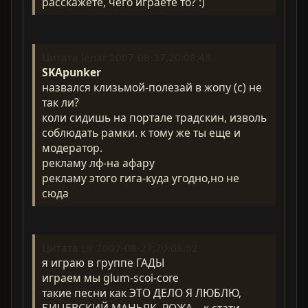
расскажете, чего играете то? :)
Цитата lenar 2007-08-27,20:08:48
SKApunker
назвался клизьмой-полезай в жопу (с) не
так ли?
коли сидишь на портале традскин, изволь
соблюдать рамки. к тому же ты еще и
модератор.
рекламу лф-на афару
рекламу этого гига-куда угодно,но не
сюда
Цитата Lir 2007-08-27,20:08:52
я играю в группе ГАДЫ
играем мы glum-scoi-core
такие песни как ЭТО ДЕЛО Я ЛЮБЛЮ,
БИЦЕВСКИЙ МАНЬЯК, РОЖА... к стати