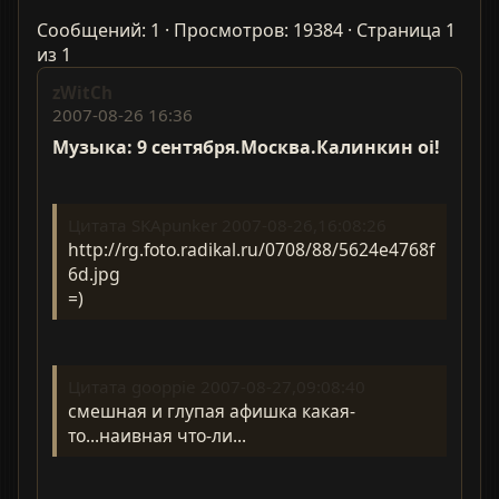
Сообщений: 1 · Просмотров: 19384 · Страница 1
из 1
zWitCh
2007-08-26 16:36
Музыка: 9 сентября.Москва.Калинкин oi!
Цитата SKApunker 2007-08-26,16:08:26
http://rg.foto.radikal.ru/0708/88/5624e4768f
6d.jpg
=)
Цитата gooppie 2007-08-27,09:08:40
смешная и глупая афишка какая-
то...наивная что-ли...