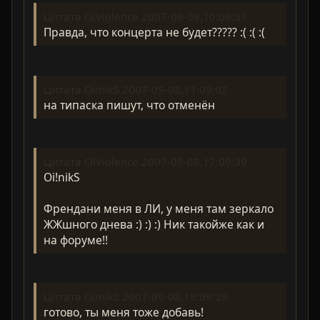
Цитата OiViolence 2007-09-08,10:09:31
Правда, что концерта не будет????? :( :( :(
Цитата Oi!nikS 2007-09-08,11:09:02
на типаска пишут, что отменён
Цитата OiViolence 2007-09-08,17:09:39
Oi!nikS
Френдани меня в ЛИ, у меня там зеркало
ЖЖшного днева :) :) :) Ник такойже как и
на форуме!!
Цитата Oi!nikS 2007-09-08,18:09:29
готово, ты меня тоже добавь!