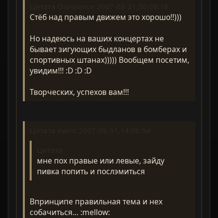
Цитата OiViolence 2007-08-31,06:08:16
Стёб над правым движем это хорошо!!)))
Но надеюсь на ваших концертах не
бывает зигующих быдланов в бомберах и
спортивных штанах))))) Вообщем посетим,
увидим!!! :D :D :D
Творческих, успехов вам!!!
Цитата Kwint 2007-08-31,14:08:04
Цитата
мне пох правые или левые, зайду
пивка попить и послэмиться
Впринципе правильная тема и нех
собачиться... :mellow: