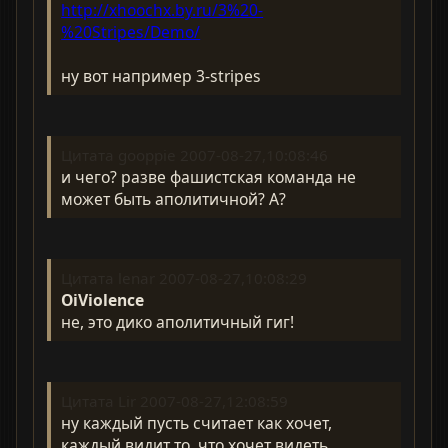
http://xhoochx.by.ru/3%20-
%20Stripes/Demo/
ну вот например 3-stripes
Цитата gooppie 2007-08-27,10:08:46
и чего? разве фашистская команда не
может быть аполитичной? А?
Цитата lenar 2007-08-27,10:08:29
OiViolence
не, это дико аполитичный гиг!
Цитата Lir 2007-08-27,12:08:59
ну каждый пусть считает как хочет,
каждый видит то, что хочет видеть.