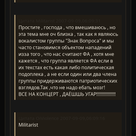
Цитата Militarist 2007-09-09,06:09:31
Простите , господа , что вмешиваюсь , но
эта тема мне оч близка , так как я являюсь
вокалистом группы "Знак Вопроса" и мы
часто становимся объектом нападений
изза того , что нас считают ФА , хотя мне
кажется , что группа является ФА если в
их текстах есть какая либо политическая
подоплека , а не если один или два члена
группы придерживаются патриотических
взглядов.Так ,что не надо ебать мозг!
ВСЕ НА КОНЦЕРТ , ДАЁШШЬ УГАР!!!!!!!!!!!!!!!!
Цитата OiViolence 2007-09-09,06:09:16
Militarist