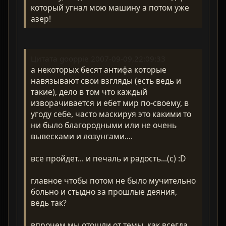
который угнал мою машину а потом уже
азер!
Цитата gooppie 2007-09-09,22:09:33
а некоторых бесят антифа которые
навязывают свои взгляды (есть ведь и
такие), дело в том что каждый
изворачивается и ебет мир по-своему, в
угоду себе, часто маскируя это какими то
ни было благородными или не очень
вывесками и лозунгами....
все пройдет... и печаль и радость...(с) :D
главное чтобы потом не было мучительно
больно и стыдно за прошлые деяния,
ведь так?
впрочем мы отошли от темы, как всегда...