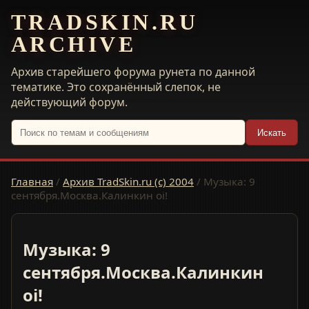
TRADSKIN.RU
ARCHIVE
Архив старейшего форума рунета по данной
тематике. Это сохранённый слепок, не
действующий форум.
Искать
Главная
/
Архив TradSkin.ru (с) 2004
/
Музыка: 9
сентября.Москва.Калинкин oi!
Музыка: 9
сентября.Москва.Калинкин
oi!