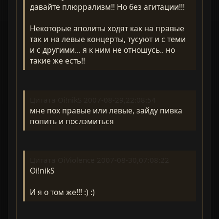
давайте плюррализм!! Но без агитации!!!
Некоторые аполиты ходят как на правые
так и на левые концерты, тусуют и с теми
и с другими... я к ним не отношусь.. но
такие же есть!!
Цитата Oi!nikS 2007-08-29,22:08:54
мне пох правые или левые, зайду пивка
попить и послэмиться
Цитата OiViolence 2007-08-30,07:08:22
Oi!nikS
И я о том же!!! :) :)