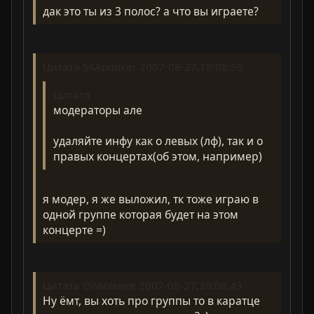
дак это ты из 3 полос? а что вы играете?
Цитата SKApunker 2007-08-27,18:08:59
Цитата
модераторы але
удаляйте инфу как о левых (лф), так и о
правых концертах(об этом, например)
я модер, я же выложил, тк тоже играю в
одной группе которая будет на этом
концерте =)
Цитата OiViolence 2007-08-27,20:08:43
Ну ёмт, вы хоть про группы то в каратце