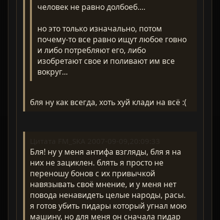
человек не равно долбоеб....
но это только изначально, потом
почему-то все равно ищут любое говно
и либо потребляют его, либо
изобретают свое и поливают им все
вокруг...
бля ну как всегда, хоть хуй клади на всё :(
Цитата FM_SKA 2007-09-09,20:09:33
Бля! ну у меня антифа взгляды, бля я на
них не зациклен. блять я просто не
переношу бонов с их привычкой
навязывать своё мнение, и у меня нет
повода ненавидеть целые народы, расы.
я готов убить пидары который угнал мою
машину, но для меня он сначала пидар