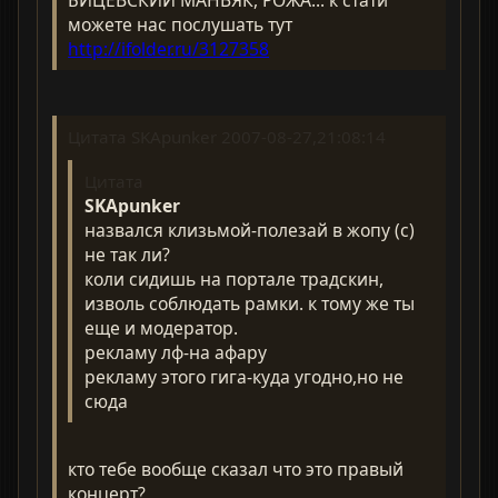
можете нас послушать тут
http://ifolder.ru/3127358
Цитата SKApunker 2007-08-27,21:08:14
Цитата
SKApunker
назвался клизьмой-полезай в жопу (с)
не так ли?
коли сидишь на портале традскин,
изволь соблюдать рамки. к тому же ты
еще и модератор.
рекламу лф-на афару
рекламу этого гига-куда угодно,но не
сюда
кто тебе вообще сказал что это правый
концерт?