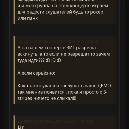
я и моя группа на этом концерте играем
для радости слушателей будь то рокер
или панк
Цитата OiViolence 2007-08-27,17:08:35
А на вашем концерте ЗИГ разрешат
вскинуть, а то если не разрешат то зачем
туда идти??? :D :D :D
А если серьёзно:
Как только удастся заслушать ваше ДЕМО,
так мнение появится.. пока я просто о 3-
stripes ничего не слыхал!!!
Цитата gooppie 2007-08-27,17:08:09
Lir