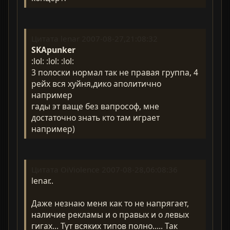
Цитата lenar 2007-08-27,21:08:32
SKApunker
:lol: :lol: :lol:
3 полоски нормал так не правая группа, 4
рейх вся хуйня,дико аполитично
например
гады эт ваще без вапрософ, мне
достаточно знать кто там играет
например)
Цитата OiViolence 2007-08-28,06:08:36
lenar..
Даже незнаю меня как то не напрягает,
наличие рекламы и о правых и о левых
гигах... Тут всяких типов полно..... Так