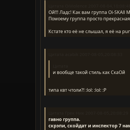
Цитата OiViolence 2007-08-04,10:08:4
Ой!!! Ладс! Как вам группа Oi-SKAll 
Помоему группа просто прекрасная!!
Кстате кто её не слышал, я её на pu
Цитата acabik 2007-08-05,20:08:33
Цитата
и вообще такой стиль как СкаОй
типа квт чтоли?! :lol: :lol: :P
Цитата Грек Ник 2007-08-05,20:08:29
гавно группа.
скрэпи, скойдат и инспектор 7 на