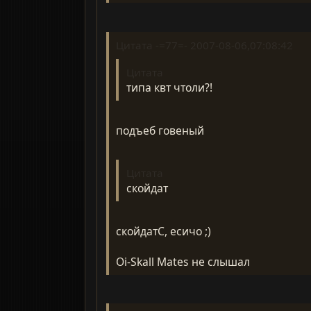
Цитата -=77=- 2007-08-06,07:08:42
Цитата
типа квт чтоли?!
подъеб говеный
Цитата
скойдат
скойдатС, есичо ;)
Oi-Skall Mates не слышал