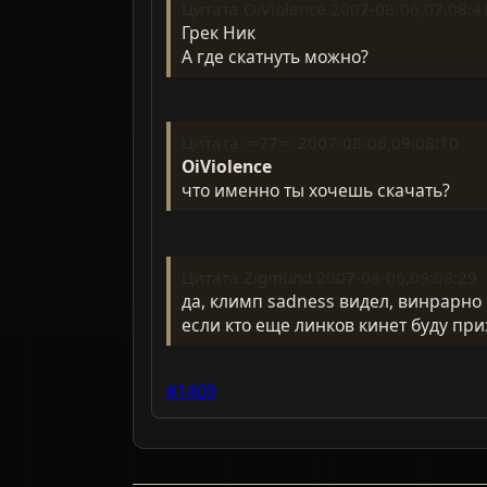
Цитата OiViolence 2007-08-06,07:08:4
Грек Ник
А где скатнуть можно?
Цитата -=77=- 2007-08-06,09:08:10
OiViolence
что именно ты хочешь скачать?
Цитата Zigmund 2007-08-06,09:08:29
да, климп sadness видел, винрарно
если кто еще линков кинет буду пр
#1409