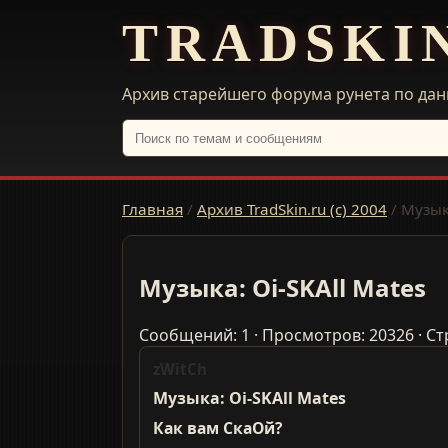
TRADSKI
Архив старейшего форума рунета по дан
Главная
/
Архив TradSkin.ru (с) 2004
/
Музыка
Музыка: Oi-SKAll Mates
Сообщений: 1 · Просмотров: 20326 · Ст
zWitCh
Музыка: Oi-SKAll Mates
Как вам СкаОй?