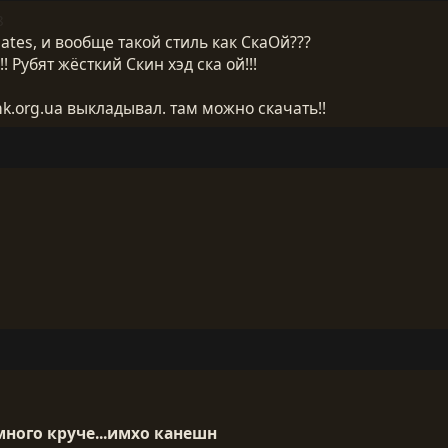
8
Mates, и вообще такой стиль как СкаОй???
 Рубят жёсткий Скин хэд ска ой!!!
nk.org.ua выкладывал. там можно скачать!!
много круче...имхо канешн