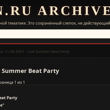
N.RU ARCHIV
ной тематике. Это сохранённый слепок, не действующи
: 11.08.2007 - Last Summer Beat Party
t Summer Beat Party
раница 1 из 1
eat Party
е"