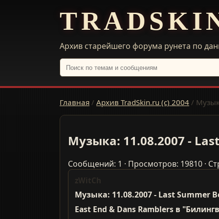
TRADSKI
Архив старейшего форума рунета по дан
Главная
/
Архив TradSkin.ru (с) 2004
/
Музыка
Музыка: 11.08.2007 - Las
Сообщений: 1 · Просмотров: 19810 · Ст
zWitCh
Музыка: 11.08.2007 - Last Summer B
East End & Dans Ramblers в "Билингв