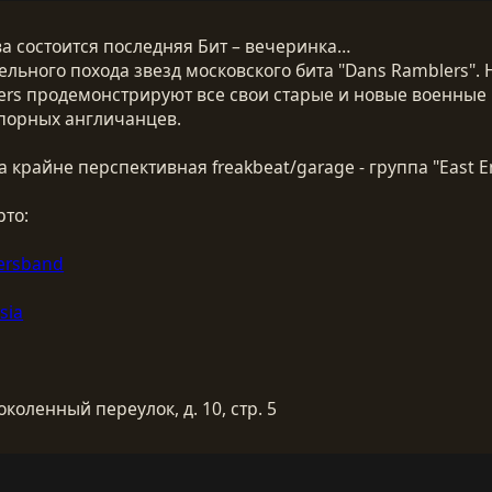
гва состоится последняя Бит – вечеринка…
льного похода звезд московского бита "Dans Ramblers". 
ers продемонстрируют все свои старые и новые военны
порных англичанцев.
а крайне перспективная freakbeat/garage - группа "East E
рто:
ersband
sia
коленный переулок, д. 10, стр. 5