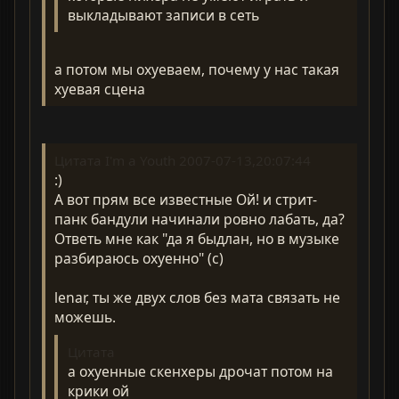
выкладывают записи в сеть
а потом мы охуеваем, почему у нас такая
хуевая сцена
Цитата I'm a Youth 2007-07-13,20:07:44
:)
А вот прям все известные Ой! и стрит-
панк бандули начинали ровно лабать, да?
Ответь мне как "да я быдлан, но в музыке
разбираюсь охуенно" (с)
lenar, ты же двух слов без мата связать не
можешь.
Цитата
а охуенные скенхеры дрочат потом на
крики ой