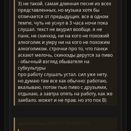
3) не такой. самая длинная песня из всех
представленных, но музыка хотя бы
отличается от предыдущих. все в одном
темпе, чуть не уснул в 3 часа ночи пока
слушал. текст не вкурил вообще. я не
панк, не скинхэд, ни на кого не похожий
алкоголик и умру ни на кого не похожим
алкоголиком. строчки про то, что панки
аскают мелочь, скинхэды дерутся за пиво
- обычный взгляд обывателя на
субкультуры
про работу слушать устал. сил уже нету.
но думаю там все как обычно: работаю,
вкалываю, потом пью пиво с друзьями,
отдыхаю, а завтра опять на работу, как же
заебало. может и не прав. но это пох B)
Цитата lenar 2007-07-14,05:07:45