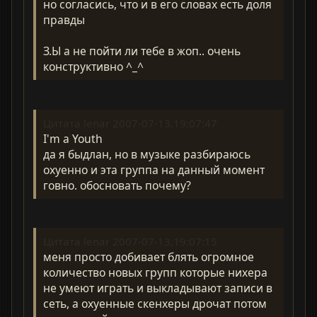
но согласись, что и в его словах есть доля
правды
З.Ы а не пойти ли тебе в жоп.. очень
конструктивно ^_^
Цитата lenar 2007-07-13,19:07:47
I'm a Youth
да я быдлан, но в музыке разбираюсь
охуенно и эта группа на данный момент
говно. обосновать почему?
Цитата lenar 2007-07-13,19:07:15
меня просто добивает блять огромное
количество новых групп которые нихера
не умеют играть и выкладывают записи в
сеть, а охуенные скенхеры дрочат потом