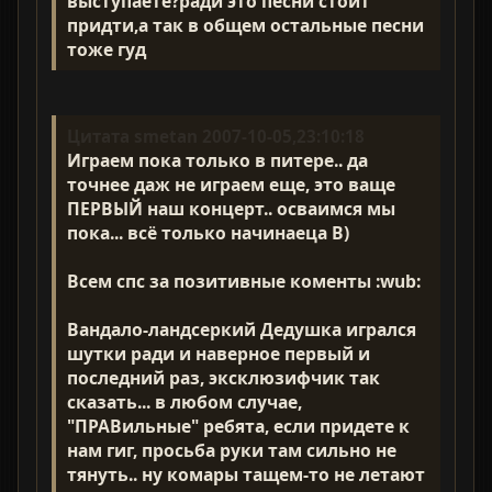
выступаете?ради это песни стоит
придти,а так в общем остальные песни
тоже гуд
Цитата smetan 2007-10-05,23:10:18
Играем пока только в питере.. да
точнее даж не играем еще, это ваще
ПЕРВЫЙ наш концерт.. осваимся мы
пока... всё только начинаеца B)
Всем спс за позитивные коменты :wub:
Вандало-ландсеркий Дедушка игрался
шутки ради и наверное первый и
последний раз, эксклюзифчик так
сказать... в любом случае,
"ПРАВильные" ребята, если придете к
нам гиг, просьба руки там сильно не
тянуть.. ну комары тащем-то не летают