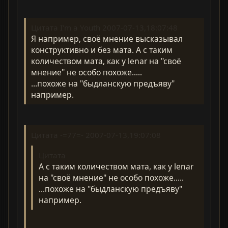
Цитата I'm a Youth 2007-07-13,18:07:48
Я например, своё мнение высказывал
конструктивно и без мата. А с таким
количеством мата, как у lenar на "своё
мнение" не особо похоже.....
...похоже на "быдланскую предъяву"
например.
Цитата -=77=- 2007-07-13,19:07:08
Цитата
А с таким количеством мата, как у lenar
на "своё мнение" не особо похоже.....
...похоже на "быдланскую предъяву"
например.