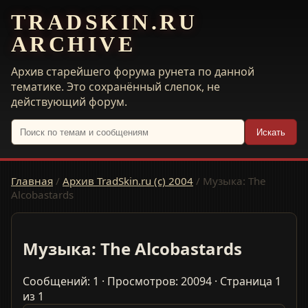
TRADSKIN.RU
ARCHIVE
Архив старейшего форума рунета по данной
тематике. Это сохранённый слепок, не
действующий форум.
Искать
Главная
/
Архив TradSkin.ru (с) 2004
/
Музыка: The
Alcobastards
Музыка: The Alcobastards
Сообщений: 1 · Просмотров: 20094 · Страница 1
из 1