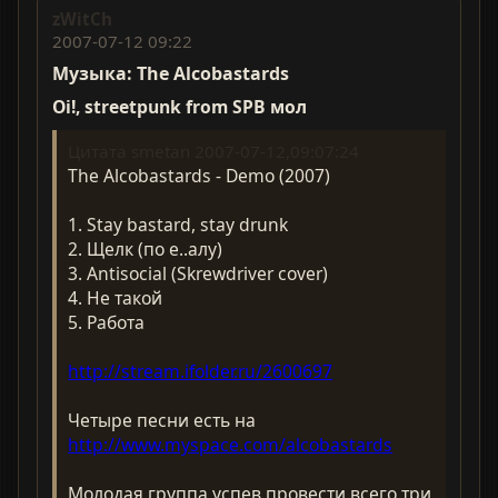
zWitCh
2007-07-12 09:22
Музыка: The Alcobastards
Oi!, streetpunk from SPB мол
Цитата smetan 2007-07-12,09:07:24
The Alcobastards - Demo (2007)
1. Stay bastard, stay drunk
2. Щелк (по е..алу)
3. Antisocial (Skrewdriver cover)
4. Не такой
5. Работа
http://stream.ifolder.ru/2600697
Четыре песни есть на
http://www.myspace.com/alcobastards
Молодая группа успев провести всего три