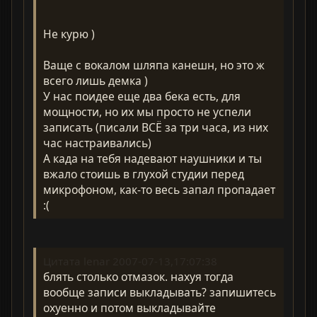
Не курю )
Ваще с вокалом шляпа канешн, но это ж
всего лишь демка )
У нас поидее еще два бека есть, для
мощности, но их мы просто не успели
записать (писали ВСЁ за три часа, из них
час настраивались)
А када на тебя надевают наушники и ты
вжало стоишь в глухой студии перед
микрофоном, как-то весь запал пропадает
:(
Цитата lenar 2007-07-13,17:07:38
блять столько отмазок. нахуя тогда
вообще записи выкладывать? запишитесь
охуенно и потом выкладывайте