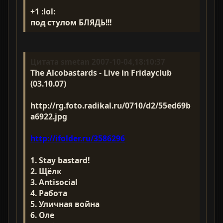
+1 :lol:
под стулом БЛЯДЬ!!!
Цитата smetan 2007-10-04,18:10:37
The Alcobastards - Live in Fridayclub
(03.10.07)
http://rg.foto.radikal.ru/0710/d2/55ed69b
a6922.jpg
http://ifolder.ru/3586296
1. Stay bastard!
2. Щёлк
3. Antisocial
4. Работа
5. Уличная война
6. Оле