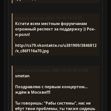
Цитата smetan 2007-10-04,19:10:05
Кстати всем местным форумчанам
огромный респект за поддержку )) Рок-
н-ролл!
http://cs79.vkontakte.ru/u381909/3846812
/x_c86f116a70.jpg
Цитата OiViolence 2007-10-05,05:10:49
smetan
Поздравляю с первым концертом...
ждём в Москве!!!!
Ты говоришь: "Рабы системы", нас не
ебут твои проблемы, ты также сидишь