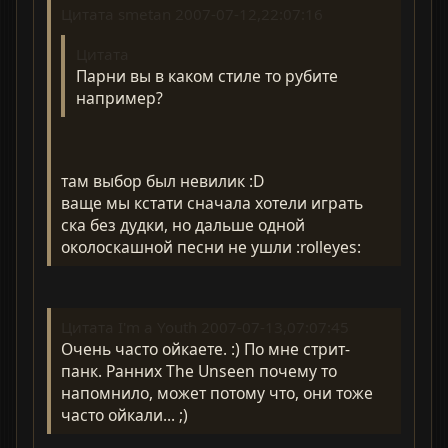
Цитата smetan 2007-07-12,22:07:16
Цитата
Парни вы в каком стиле то рубите
например?
там выбор был невилик :D
ваще мы кстати сначала хотели играть
ска без дудки, но дальше одной
околоскашной песни не ушли :rolleyes:
Цитата I'm a Youth 2007-07-13,07:07:45
Очень часто ойкаете. :) По мне стрит-
панк. Ранних The Unseen почему то
напомнило, может потому что, они тоже
часто ойкали... ;)