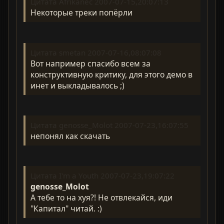
Цитата Afrikanec 2007-07-15,20:07:13
Некоторые треки попёрли
Цитата smetan 2007-07-16,08:07:08
Вот например спасибо всем за
конструктивную критику, для этого демо в
инет и выкладывалось ;)
Цитата genosse_Molot 2007-07-23,16:07:55
непонял как скачать
Цитата I'm a Youth 2007-07-23,19:07:22
genosse_Molot
А тебе то на хуя?! Не отвлекайся, иди
"Капитал" читай. :)