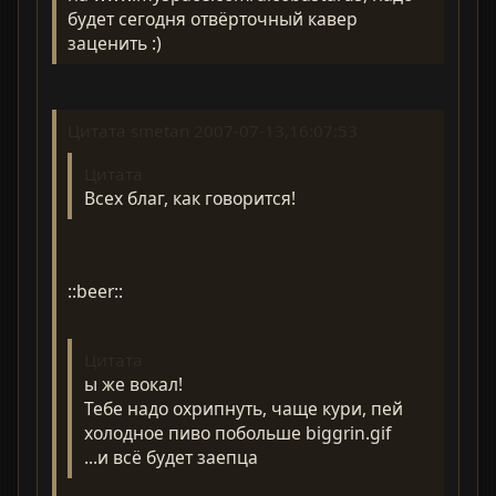
будет сегодня отвёрточный кавер
заценить :)
Цитата smetan 2007-07-13,16:07:53
Цитата
Всех благ, как говорится!
::beer::
Цитата
ы же вокал!
Тебе надо охрипнуть, чаще кури, пей
холодное пиво побольше biggrin.gif
...и всё будет заепца