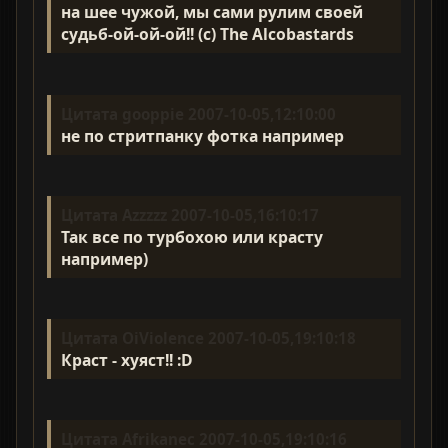
на шее чужой, мы сами рулим своей
судьб-ой-ой-ой!! (с) The Alcobastards
Цитата gooppie 2007-10-05,12:10:00
не по стритпанку фотка например
Цитата Azzzzz 2007-10-05,16:10:17
Так все по турбохою или красту
например)
Цитата OiViolence 2007-10-05,19:10:18
Краст - хуяст!! :D
Цитата Afrikanec 2007-10-05,19:10:16