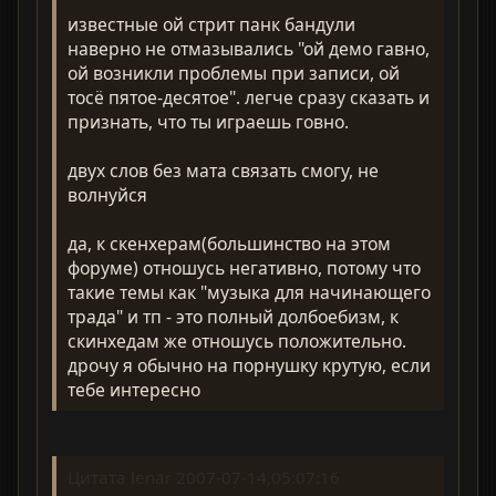
известные ой стрит панк бандули
наверно не отмазывались "ой демо гавно,
ой возникли проблемы при записи, ой
тосё пятое-десятое". легче сразу сказать и
признать, что ты играешь говно.
двух слов без мата связать смогу, не
волнуйся
да, к скенхерам(большинство на этом
форуме) отношусь негативно, потому что
такие темы как "музыка для начинающего
трада" и тп - это полный долбоебизм, к
скинхедам же отношусь положительно.
дрочу я обычно на порнушку крутую, если
тебе интересно
Цитата lenar 2007-07-14,05:07:16