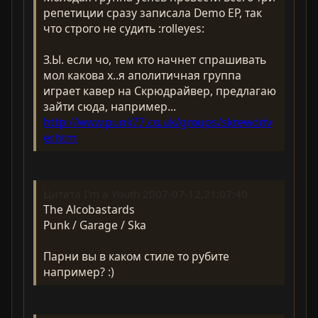
репетиции сразу записала Demo EP, так
что строго не судить :rolleyes:
З.Ы. если чо, тем кто начнет спрашивать
мол какова х..я аполитичная группа
играет кавер на Скрюдрайвер, предлагаю
зайти сюда, например...
http://www.punk77.co.uk/groups/skrewdriv
er.htm
Цитата I'm a Youth 2007-07-12,21:07:40
The Alcobastards
Punk / Garage / Ska
Парни вы в каком стиле то рубите
например? :)