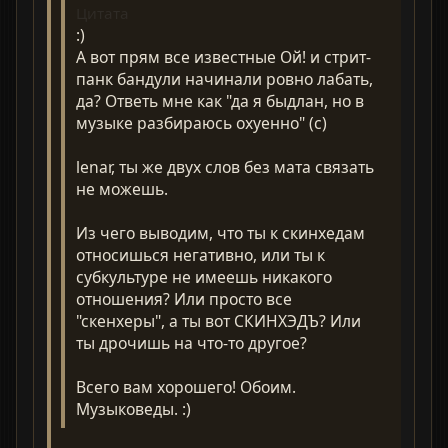
Цитата
:)
А вот прям все известные Ой! и стрит-
панк бандули начинали ровно лабать,
да? Ответь мне как "да я быдлан, но в
музыке разбираюсь охуенно" (с)
lenar, ты же двух слов без мата связать
не можешь.
Из чего выводим, что ты к скинхедам
относишься негативно, или ты к
субкультуре не имеешь никакого
отношения? Или просто все
"скенхеры", а ты вот СКИНХЭДЪ? Или
ты дрочишь на что-то другое?
Всего вам хорошего! Обоим.
Музыковеды. :)