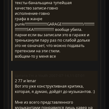
тексты-банальщина тупейшая
качество записи-говно
исполнение-говно
графа в жанре
punk/!!!!!!!!!!!!!!!!!!!!!!GARAGE!!!!!!!!!!!!!!!!!!!!!!/!!!!!!!!!!
!!!!!!!!!!!!SKA!!!!!!!!!!!!!!!!!!!!! вообще убила.
парни если вы записали это в гараже и
треньканули пару раз по слабой дольке
это не означает, что можно подавать
претензии на эти стили.
вобщем-то у меня все
Цитата I'm a Youth 2007-07-14,11:07:01
2 77 и lenar
Вот это уже конструктивная критика,
которая, я думаю, дойдёт до музыкантов. :)
Мне из всего представленного
музыкантами понравился лишь кавер на