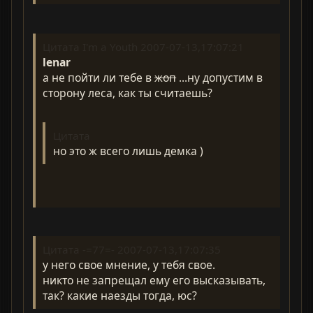
Цитата I'm a Youth 2007-07-13,17:07:21
lenar
а не пойти ли тебе в
жоп
...ну допустим в
сторону леса, как ты считаешь?
Цитата
но это ж всего лишь демка )
Цитата -=77=- 2007-07-13,17:07:35
у него свое мнение, у тебя свое.
никто не запрещал ему его высказывать,
так? какие наезды тогда, юс?