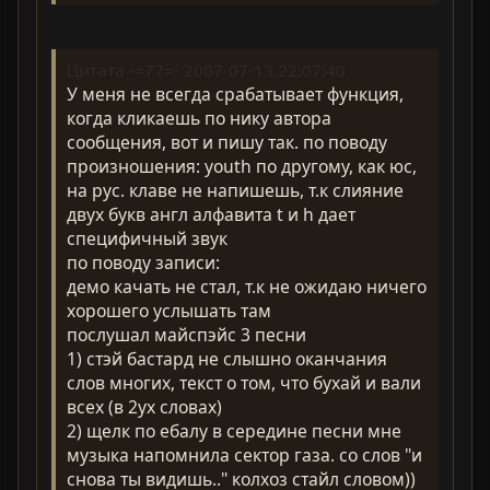
Цитата -=77=- 2007-07-13,22:07:40
У меня не всегда срабатывает функция,
когда кликаешь по нику автора
сообщения, вот и пишу так. по поводу
произношения: youth по другому, как юс,
на рус. клаве не напишешь, т.к слияние
двух букв англ алфавита t и h дает
специфичный звук
по поводу записи:
демо качать не стал, т.к не ожидаю ничего
хорошего услышать там
послушал майспэйс 3 песни
1) стэй бастард не слышно оканчания
слов многих, текст о том, что бухай и вали
всех (в 2ух словах)
2) щелк по ебалу в середине песни мне
музыка напомнила сектор газа. со слов "и
снова ты видишь.." колхоз стайл словом))