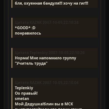
бля, охуенная бандуля!!! хочу на гиг!!!
Цитата KAZAK 2007-10-05,22:10:24
*GOOD* :D
понравилось
Цитата Teplenkiy 2007-10-05,22:10:26
Норма! Мне напомнило группу
"Учитель труда"
Цитата KAZAK 2007-10-05,22:10:04
Teplenkiy
Оо правый!
smetan
Мой Дедушка!блин вы в МСК