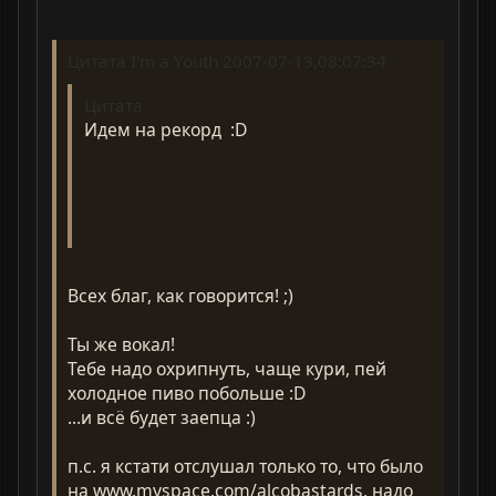
Цитата I'm a Youth 2007-07-13,08:07:34
Цитата
Идем на рекорд :D
Всех благ, как говорится! ;)
Ты же вокал!
Тебе надо охрипнуть, чаще кури, пей
холодное пиво побольше :D
...и всё будет заепца :)
п.с. я кстати отслушал только то, что было
на www.myspace.com/alcobastards, надо