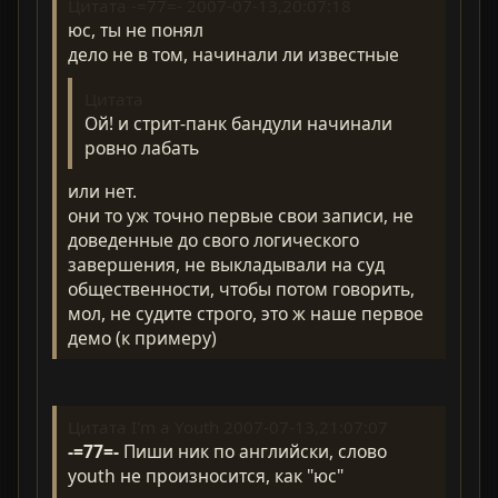
Цитата -=77=- 2007-07-13,20:07:18
юс, ты не понял
дело не в том, начинали ли известные
Цитата
Ой! и стрит-панк бандули начинали
ровно лабать
или нет.
они то уж точно первые свои записи, не
доведенные до свого логического
завершения, не выкладывали на суд
общественности, чтобы потом говорить,
мол, не судите строго, это ж наше первое
демо (к примеру)
Цитата I'm a Youth 2007-07-13,21:07:07
-=77=-
Пиши ник по английски, слово
youth не произносится, как "юс"