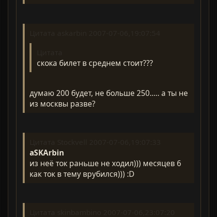
Цитата askarbin 2007-07-06,19:07:54
Цитата
скока билет в среднем стоит???
думаю 200 будет, не больше 250..... а ты не
из москвы разве?
Цитата Stockvell 2007-07-06,19:07:33
aSKArbin
из неё ток раньше не ходил))) месяцев 6
как ток в тему врубился))) :D
Цитата skinbambino 2007-07-06,23:07:20