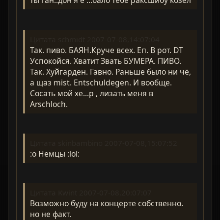
ты ган..дон я е ...бало тебе раксшибу козёл
Цитата schmidt 2007-07-08,14:07:04
Так. пиво. БАЯН.Круче всех. Еп. В рот. DT
Успокойся. Хватит Звать БУМЕРА. ПИВО.
Так. Хуйгарден. Гавно. Раньше было ни чё,
а щаз mist. Entschuldegen. И вообще.
Сосать мой хе...р , лизать меня в
Arschloch.
Цитата skinbambino 2007-07-08,15:07:52
:o Немцы :lol:
Цитата Kwint 2007-07-08,20:07:07
Возможно буду на концерте собственно.
но не факт.