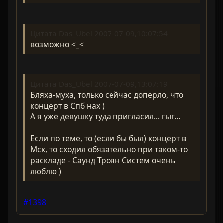
Цитата Das_Ubel 2007-07-09,10:07:54
возможно <_<
Цитата Das_Ubel 2007-07-09,13:07:19
Бляха-муха, только сейчас доперло, что
концерт в Спб нах )
А я уже девушку туда пригласил... гыг...
Если по теме, то (если бы был) концерт в
Мск, то сходил обязательно при таком-то
раскладе - Саунд Троян Систем очень
люблю )
#1398