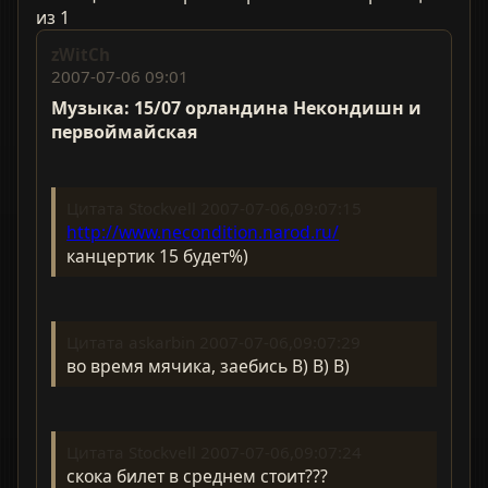
из 1
zWitCh
2007-07-06 09:01
Музыка: 15/07 орландина Некондишн и
первоймайская
Цитата Stockvell 2007-07-06,09:07:15
http://www.necondition.narod.ru/
канцертик 15 будет%)
Цитата askarbin 2007-07-06,09:07:29
во время мячика, заебись B) B) B)
Цитата Stockvell 2007-07-06,09:07:24
скока билет в среднем стоит???