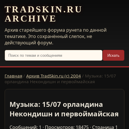
TRADSKIN.RU
ARCHIVE
Архив старейшего форума рунета по данной
тематике. Это сохранённый слепок, не
действующий форум.
Искать
Главная
/
Архив TradSkin.ru (с) 2004
/
Музыка: 15/07
орландина Некондишн и первоймайская
Музыка: 15/07 орландина
Некондишн и первоймайская
Сообщений: 1 · Просмотров: 18475 · Страница 1