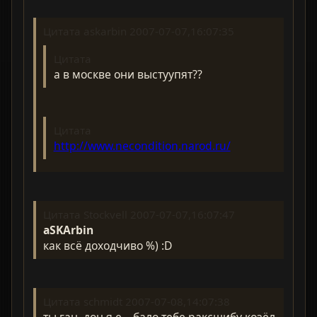
Цитата askarbin 2007-07-07,16:07:35
Цитата
а в москве они выстуупят??
Цитата
http://www.necondition.narod.ru/
Цитата Stockvell 2007-07-07,16:07:47
aSKArbin
как всё доходчиво %) :D
Цитата schmidt 2007-07-08,14:07:38