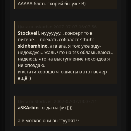
ААААА блять скорей бы уже B)
Цитата askarbin 2007-07-07,06:07:56
Stockvell
, нууууууу... консерт то в
питере.... поехать собрался? :huh:
skinbambino
, ага ага, я тож уже жду-
недождусь. жаль что на tss обламываюсь,
надеюсь что на выступление некондов я
не опоздаю.
и кстати хорошо что дисты в этот вечер
ещё :)
Цитата Stockvell 2007-07-07,13:07:11
aSKArbin
тогда нафиг))))
а в москве они выстуупят??