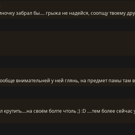
2
ночку забрал бы.... грыжа не надейся, соопщу твоему другу
8
вообще внимательней у ней глянь, на предмет памы там вс
рутить....на своём болте чтоль ;) :D ....тем более сейчас