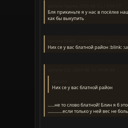
Цитата Грыжа 2005-06-12,13:06:57
Бля прикиньте я у нас в посёлке на
как бы выкупить
Цитата DEAD_moro33 2005-06-12,15:0
Них се у вас блатной район :blink: :u
Цитата S.D. 2005-06-12,16:06:48
Цитата
Них се у вас блатной район
......не то слово блатной! Блин я б э
.............если только у ней вес не 