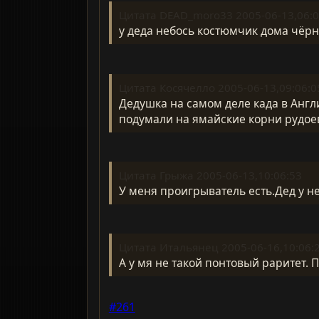
Цитата DEAD_moro33 2005-06-13,06:0
у деда небось костюмчик дома чёрно-бел
Цитата Косячелло 2005-06-13,09:06:0
Дедушка на самом деле када в Англ
подумали на ямайские корни рудоев
Цитата Грыжа 2005-06-13,10:06:53
У меня проигрыватель есть.Дед у н
Цитата Итальянец 2005-06-16,10:06:
А у мя не такой понтовый раритет. 
#261