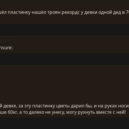
шёл пластинку нашёл троян рекордс у девки одной дед в 
6:47
nsure:
той девке, за эту пластинку цветы дарил бы, и на руках носи
больше 60кг, а то далеко не унесу, могу рухнуть вместе с ней!