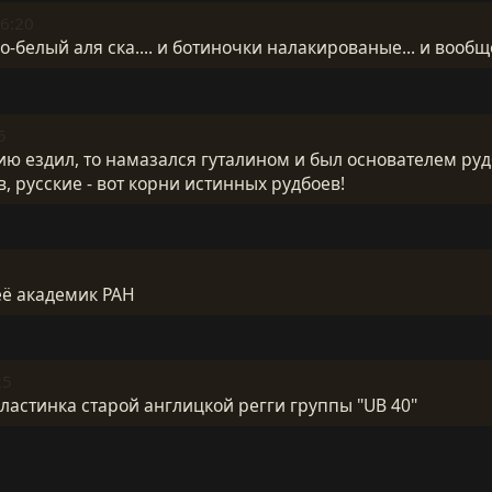
6:20
ый аля ска.... и ботиночки налакированые... и вообще он стар
5
ию ездил, то намазался гуталином и был основателем руд
, русские - вот корни истинных рудбоев!
её академик РАН
25
Пластинка старой англицкой регги группы "UB 40"