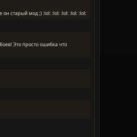
ый мод ;) :lol: :lol: :lol: :lol: :lol:
боев! Это просто ошибка что