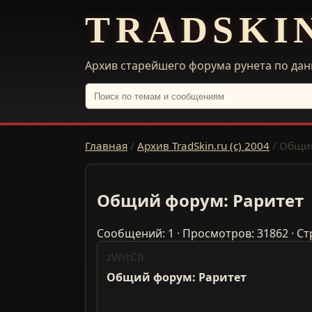
TRADSKI
Архив старейшего форума рунета по дан
Главная
/
Архив TradSkin.ru (с) 2004
/
Общий
Общий форум: Раритет
Сообщений: 1 · Просмотров: 31862 · Ст
zWitCh
Общий форум: Раритет