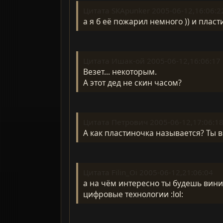
Цитата SKApunker 2005-06-12,16:06:2
а я б её пожарил немного )) и пласти
Цитата Ишак-ой 2005-06-12,16:06:17
Везет... некоторым.
А этот дед не скин часом?
Цитата Петрович 2005-06-12,17:06:1
А как пластиночка называется? Ты 
Цитата Filin_Oi 2005-06-12,21:06:04
а на чём интересно ты будешь винил к
цифровые технологии :lol: