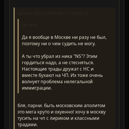
Цитата VDLZ 2007-06-01,19:06:12
Цитата
Да я вообще в Москве ни разу не был,
поэтому ни о чем судить не могу.
А ты что убрал из ника "NS"? Этим
гордиться надо, а не стесняться.
Настоящие трады дружат с НС и
вместе бухают на ЧП. Их тоже очень
волнует проблема нелегальной
иммиграции.
бля, парни. быть московским аполитом
это мега круто и охуенно! хочу в москву
тусить на чп с лириком и классными
традами.