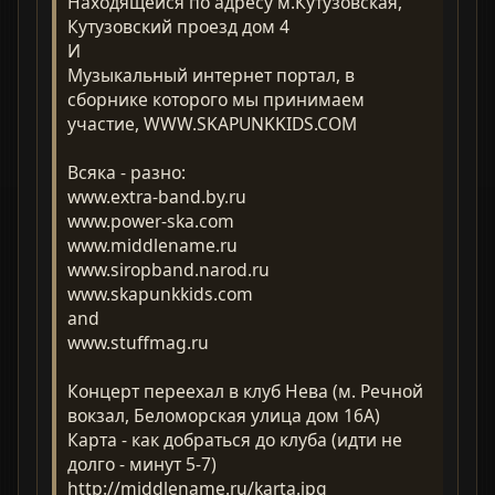
Находящейся по адресу м.Кутузовская,
Кутузовский проезд дом 4
И
Музыкальный интернет портал, в
сборнике которого мы принимаем
участие, WWW.SKAPUNKKIDS.COM
Всяка - разно:
www.extra-band.by.ru
www.power-ska.com
www.middlename.ru
www.siropband.narod.ru
www.skapunkkids.com
and
www.stuffmag.ru
Концерт переехал в клуб Нева (м. Речной
вокзал, Беломорская улица дом 16А)
Карта - как добраться до клуба (идти не
долго - минут 5-7)
http://middlename.ru/karta.jpg