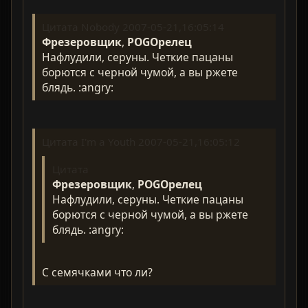
Цитата Nobody 2007-05-21,16:05:14
Фрезеровщик
,
POGOрелец
Нафлудили, серуны. Четкие пацаны
борются с черной чумой, а вы ржете
блядь. :angry:
Цитата I'm a Youth 2007-05-21,16:05:12
Цитата
Фрезеровщик
,
POGOрелец
Нафлудили, серуны. Четкие пацаны
борются с черной чумой, а вы ржете
блядь. :angry:
С семячками что ли?