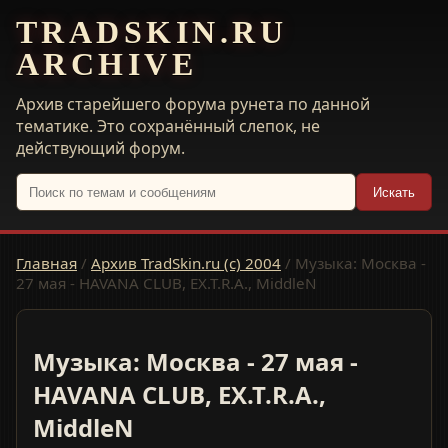
TRADSKIN.RU
ARCHIVE
Архив старейшего форума рунета по данной
тематике. Это сохранённый слепок, не
действующий форум.
Искать
Главная
/
Архив TradSkin.ru (с) 2004
/
Музыка: Москва -
27 мая - HAVANA CLUB, EX.T.R.A., MiddleN
Музыка: Москва - 27 мая -
HAVANA CLUB, EX.T.R.A.,
MiddleN