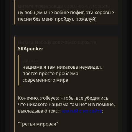
Цитата Фрезеровщик 2007-05-17,15:05:17
ну вобщем мне вобще пофиг, эти хоровые
песни без меня пройдут, пожалуй)
Цитата Nobody 2007-05-20,03:05:19
SKApunker
Цитата
нацизма я там никакова неувидел,
поётся просто проблема
современного мира
Конечно. :rolleyes: Чтобы все убедились,
что никакого нацизма там нет и в помине,
выкладываю текст,
взятый с их сайта
:
"Третья мировая"