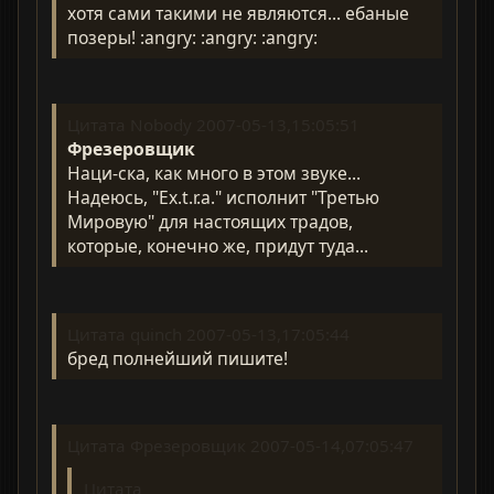
хотя сами такими не являются... ебаные
позеры! :angry: :angry: :angry:
Цитата Nobody 2007-05-13,15:05:51
Фрезеровщик
Наци-ска, как много в этом звуке...
Надеюсь, "Ex.t.r.a." исполнит "Третью
Мировую" для настоящих традов,
которые, конечно же, придут туда...
Цитата quinch 2007-05-13,17:05:44
бред полнейший пишите!
Цитата Фрезеровщик 2007-05-14,07:05:47
Цитата