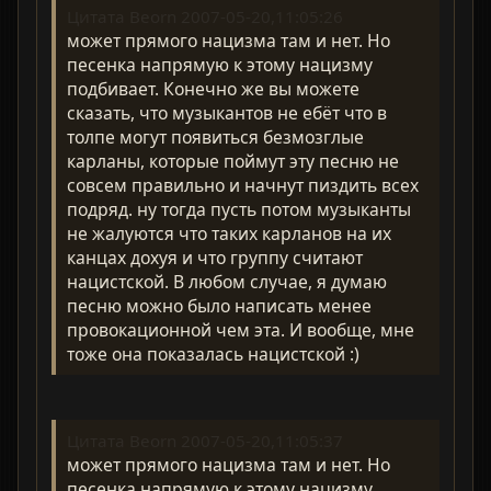
Цитата Beorn 2007-05-20,11:05:26
может прямого нацизма там и нет. Но
песенка напрямую к этому нацизму
подбивает. Конечно же вы можете
сказать, что музыкантов не ебёт что в
толпе могут появиться безмозглые
карланы, которые поймут эту песню не
совсем правильно и начнут пиздить всех
подряд. ну тогда пусть потом музыканты
не жалуются что таких карланов на их
канцах дохуя и что группу считают
нацистской. В любом случае, я думаю
песню можно было написать менее
провокационной чем эта. И вообще, мне
тоже она показалась нацистской :)
Цитата Beorn 2007-05-20,11:05:37
может прямого нацизма там и нет. Но
песенка напрямую к этому нацизму