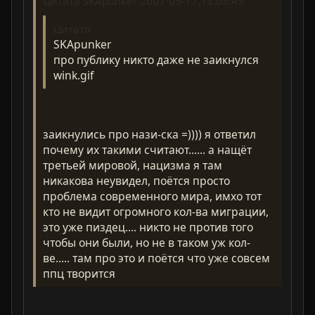
Цитата SKApunker 2007-05-17,13:05:45
Цитата
SKApunker
про публику никто даже не заикнулся
wink.gif
заикнулись про нази-ска =)))) я ответил
почему их такими считают...... а нащёт
третьей мировой, нацизма я там
никакова неувидел, поётся просто
проблема современного мира, имхо тот
кто не видит огромного кол-ва миграции,
это уже пиздец.... никто не против того
чтобы они были, но не в таком уж кол-
ве..... там про это и поётся что уже совсем
ппц творится