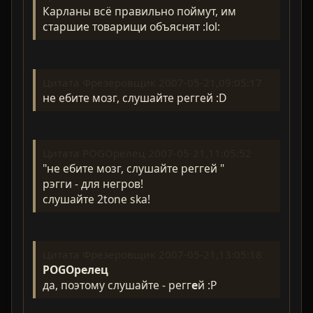
Карланы всё правильно поймут, им
старшие товарищи объяснят :lol:
Цитата Фрезеровщик 2007-05-21,09:05:17
не ебите мозг, слушайте реггей :D
Цитата POGOрелец 2007-05-21,11:05:52
"не ебите мозг, слушайте реггей "
рэгги - для негров!
слушайте 2tone ska!
Цитата Фрезеровщик 2007-05-21,13:05:18
POGOрелец
да, поэтому слушайте - регг
е
й :P