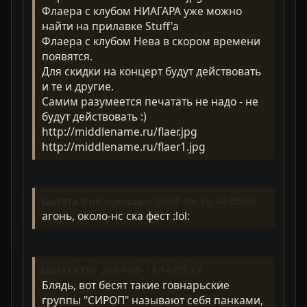
Флаера с клубом НИАГАРА уже можно
найти на прилавке Stuff'a
Флаера с клубом Нева в скором времени
появятся.
Для скидки на концерт будут действовать
и те и другие.
Самим разумеется печатать не надо - не
будут действовать :)
http://middlename.ru/flaer.jpg
http://middlename.ru/flaer1.jpg
Цитата Фрезеровщик 2007-05-13,14:05:05
агонь, около-нс ска фест :lol:
Цитата DIY 2007-05-13,14:05:13
Блядь, вот бесят такие говнарьские
группы "СИРОП" называют себя панками,