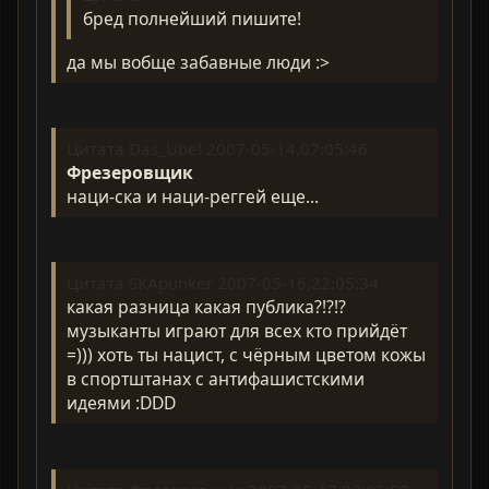
бред полнейший пишите!
да мы вобще забавные люди :>
Цитата Das_Ubel 2007-05-14,07:05:46
Фрезеровщик
наци-ска и наци-реггей еще...
Цитата SKApunker 2007-05-16,22:05:34
какая разница какая публика?!?!?
музыканты играют для всех кто прийдёт
=))) хоть ты нацист, с чёрным цветом кожы
в спортштанах с антифашистскими
идеями :DDD