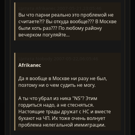
Цитата Afrikanec 2007-05-21,23:05:46
Вы что парни реально это проблемой не
считаете?!? Вы откуда вообще??? В Москве
были хоть раз??? По любому району
вечерком погуляйте...
Цитата Nobody 2007-05-22,06:05:46
Afrikanec
Да я вообще в Москве ни разу не был,
поэтому ни о чем судить не могу.
А ты что убрал из ника "NS"? Этим
гордиться надо, а не стесняться.
Настоящие трады дружат с НС и вместе
бухают на ЧП. Их тоже очень волнует
проблема нелегальной иммиграции.