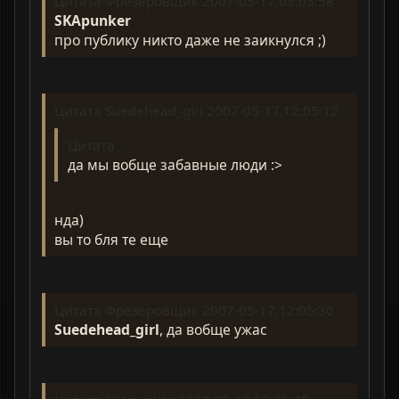
Цитата Фрезеровщик 2007-05-17,08:05:58
SKApunker
про публику никто даже не заикнулся ;)
Цитата Suedehead_girl 2007-05-17,12:05:12
Цитата
да мы вобще забавные люди :>
нда)
вы то бля те еще
Цитата Фрезеровщик 2007-05-17,12:05:30
Suedehead_girl
, да вобще ужас