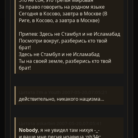
Это не сон, это Третья Мировая
За право говорить на родном языке
Сегодня в Косово, завтра в Москве (В
Риге, в Косово, а завтра в Москве)
Припев: Здесь не Стамбул и не Исламабад
Посмотри вокруг, разберись кто твой
брат!
Здесь не Стамбул и не Исламабад
Ты на своей земле, разберись кто твой
брат!
Цитата I'm a Youth 2007-05-20,07:05:21
действительно, никакого нацизма...
Цитата askarbin 2007-05-20,07:05:41
Nobody
, я не увидел там нихуя -_-
и ваще мне песня нравица :ph34r: