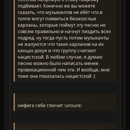
подбивает. Конечно же вы можете
сказать, что музыкантов не ебёт что в
толпе могут появиться безмозглые
карланы, которые поймут эту песню не
совсем правильно и начнут пиздить всех
подряд. ну тогда пусть потом музыканты
не жалуются что таких карланов на их
канцах дохуя и что группу считают
нацистской. В любом случае, я думаю
песню можно было написать менее
провокационной чем эта. И вообще, мне
тоже она показалась нацистской :)
Цитата Beorn 2007-05-20,11:05:33
нифига себе глючит :unsure:
Цитата I'm a Youth 2007-05-20,14:05:35