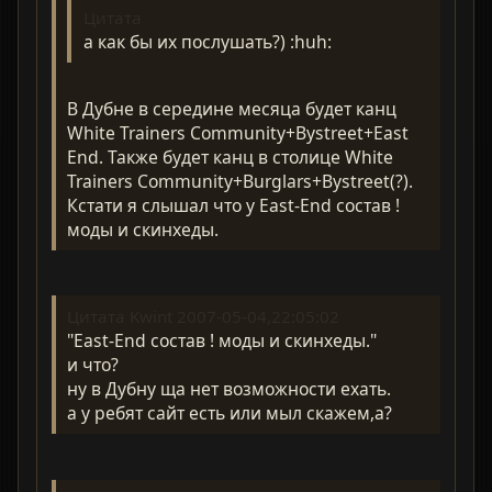
Цитата
а как бы их послушать?) :huh:
В Дубне в середине месяца будет канц
White Trainers Community+Bystreet+East
End. Также будет канц в столице White
Trainers Community+Burglars+Bystreet(?).
Кстати я слышал что у East-End состав !
моды и скинхеды.
Цитата Kwint 2007-05-04,22:05:02
"East-End состав ! моды и скинхеды."
и что?
ну в Дубну ща нет возможности ехать.
а у ребят сайт есть или мыл скажем,а?