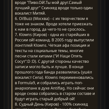
вроде "Пиво.Ой!.Ты мой друг.Самый
лучший друг" Скинхед вроде только один
вокалист Митяй.
6. Oi!Buzz (Москва) - с их творчеством я
тоже не знаком. Вроде хотели приезжать
к нам в город, да чего-то не срослось.
7. Klowns (Киров) - одна из старейших в
России ой!-команд. В 2005 году выпустили
лонгплей Klowns. Чёткая афа позиция и
тексты на социальные темы, многие
песни стали хитами ("И Наци Опять
Сосут":D :D). С другой стороны качество
записи могло быть и лучше. В конце
прошлого года банда развалилась (ушёл
вокалист Сепа). Klowns переименовались
в Formula9, и собрались играть поп-
анархопанк в духе Antiflag. Но сейчас они
вроде снова собрались в старом составе и
будут играть старый добрый ой!
8. Судный День (Киров) - 100% скинхед