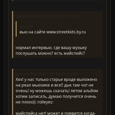
Цитата Wess 2007-05-03,17:05:55
Цитата
вью на сайте www.streetkids.by.ru
нормал интервью. где вашу музыку
послушать можно? есть майспейс?
Цитата Plim 2007-05-04,16:05:55
Хех! у нас только старье вроде выложено
на реал мьюзике и все!! дык там чот не
очень! ну можешь скачать! летом альбом
хотим записать, думаю получится очень
не плохо)) :rolleyes:
майспейса нет! может и появится когда-