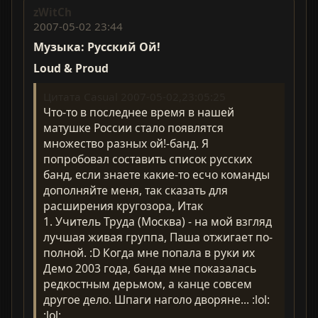
zWitCh
2007-05-02 23:44
Музыка: Русский Ой!
Loud & Proud
Цитата Casual 2007-05-02,23:05:25
Что-то в последнее время в нашей
матушке России стало появлятся
множество разных ой!-банд. Я
попробовал составить список русских
банд, если знаете какие-то есчо команды
дополняйте меня, так сказать для
расширения кругозора, Итак
1. Учитель Труда (Москва) - на мой взгляд
лучшая живая группа, Паша отжигает по-
полной. :D Когда мне попала в руки их
Демо 2003 года, банда мне показалась
редкостным дерьмом, а канце совсем
другое дело. Шпаги наголо дворяне... :lol:
:lol: