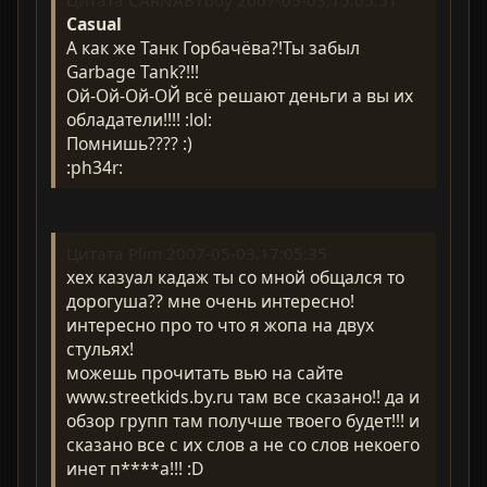
Casual
А как же Танк Горбачёва?!Ты забыл
Garbage Tank?!!!
Ой-Ой-Ой-ОЙ всё решают деньги а вы их
обладатели!!!! :lol:
Помнишь???? :)
:ph34r:
Цитата Plim 2007-05-03,17:05:35
хех казуал кадаж ты со мной общался то
дорогуша?? мне очень интересно!
интересно про то что я жопа на двух
стульях!
можешь прочитать вью на сайте
www.streetkids.by.ru там все сказано!! да и
обзор групп там получше твоего будет!!! и
сказано все с их слов а не со слов некоего
инет п****а!!! :D