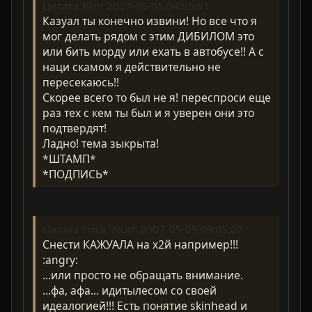
Цитата Plim 2007-05-05,04:05:51
Казуал ты конечно извини! Но все что я
мог делать рядом с этим ДИБИЛОМ это
или бить морду или ехать в автобусе!! А с
наци скамом я действительно не
пересекаюсь!!
Скорее всего то был не я! переспроси еще
раз тех с кем ты был и я уверен они это
подтвердят!
Ладно! тема зыкрыта!
*ШТАМП*
*ПОДПИСЬ*
Цитата I'm a Youth 2007-05-05,09:05:07
Снести КАЖУАЛА на х2й например!!!
:angry:
...или просто не обращать внимание.
...фа, афа... идитылесом со своей
идеалогией!!! Есть понятие skinhead и