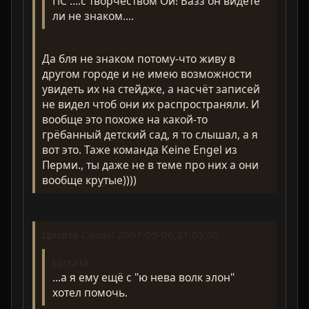
ПС ....с творчеством Ой! Базз он видете
ли не знаком....
Да бля не знаком потому-что живу в
другом городе и не имею возможности
увидеть их на стейдже, а насчёт записей
не видел чтоб они их распространяли. И
вообще это похоже на какой-то
грёбанный детский сад, я то слышал, а я
вот это. Таже команда Keine Engel из
Перми., ты даже не в теме про них а они
вообще крутые))))
Цитата Casual 2007-05-06,21:05:05
Цитата
...а я ему ещё с "ю нева волк элон"
хотел помочь.