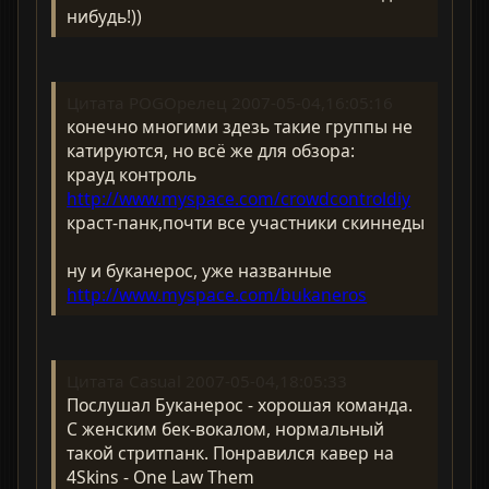
нибудь!))
Цитата POGOрелец 2007-05-04,16:05:16
конечно многими здезь такие группы не
катируются, но всё же для обзора:
крауд контроль
http://www.myspace.com/crowdcontroldiy
краст-панк,почти все участники скиннеды
ну и буканерос, уже названные
http://www.myspace.com/bukaneros
Цитата Casual 2007-05-04,18:05:33
Послушал Буканерос - хорошая команда.
С женским бек-вокалом, нормальный
такой стритпанк. Понравился кавер на
4Skins - One Law Them