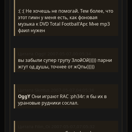
:( :( Не хочешь не помогай. Тем более, что
этот гимн у меня есть, как фоновая
музыка к DVD Total Football'Apr. Мне mp3
фаил нужен
Цитата OggY 2007-05-07,00:05:34
вы забыли супер групу ЗлойОй))))) парни
жгут од душы, точнее от жQпы)))))
Цитата Skintus 2007-05-07,04:05:36
OggY
Они играют RAC :ph34r: я бы их в
урановые рудники сослал.
Цитата Filin_Oi 2007-05-07,07:05:32