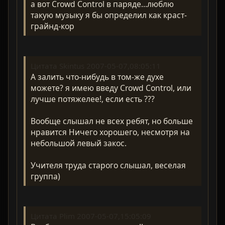
а вот Crowd Control в паряде...люблю
такую музыку я бы определил как краст-
грайнд-кор
Цитата Skintus 2007-05-07,08:05:11
А залить что-нибудь в том-же духе
можете? я имею введу Crowd Control, или
лучше потяжелее!, если есть ???
Вообще слышал не всех ребят, но больше
нравится Ничего хорошего, несмотря на
небольшой левый закос.
Учителя труда старого слышал, веселая
группа)
Цитата Plim 2007-05-07,15:05:09