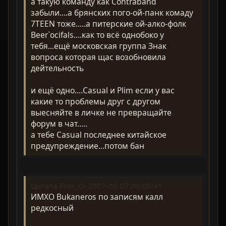
а такую команду как Contraband
забыли....а брянских пого-ой-панк комаду
7TEEN тоже.....а питерские ой-алко-фолк
Beer`ocifals....как то всё однобоко у
тебя...ещё московская группа Знак
вопроса которая щас возобновила
дейтельность
и ещё одно....Casual и Plim если у вас
какие то проблемы друг с другом
выесняйте в личке не превращайте
форум в чат.....
а тебе Casual последнее китайское
предупреждение...потом бан
Цитата Filin_Oi 2007-05-07,08:05:41
ИМХО Bukaneros по записям калл
редкосный