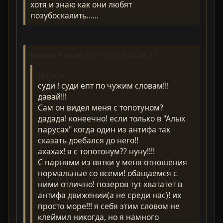
хотя и знаю как они любят
позубоскалить......
Цитата Casual 2007-05-04,20:05:17
Цитата
суди ! суди епт по чужим словам!!!
давай!!!
Сам он видел меня с топотуном?
дадада! конеечно! если только в "Алых
парусах" когда один из антифа так
сказать доебался до него!!
ахахах! я с топотонум?? нуну!!!!
С парнями из вятки у меня отношения
нормальные со всеми! обащаемся с
ними отлично! позеров тут хвататет в
антифа движении(а не среди нас)! их
просто море!!! я себя этим словом не
клеймил никогда, но я намного