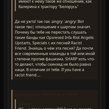
имеют к нему такое же отношение, как
балерина к трактору "Белорусь"
Да не ужто! так-так :angry: :angry: Вот
такое тво| отношение к шарпам значит.
Почему бы тебе не перестать слушать
такие банды как Opзresed Infa Riot Angelic
Upstarts, Specials с их песней Racist
Friend. Знаешь о чём эта песня? Да почти
все современные команды в той или иной
степени против фашизма. SHARP хоть что-
то делают, чтобы скинхед не было равно
наци. В отличие от тебя. If you have a
racist friend....
Цитата Casual 2007-05-06,21:05:30
Цитата