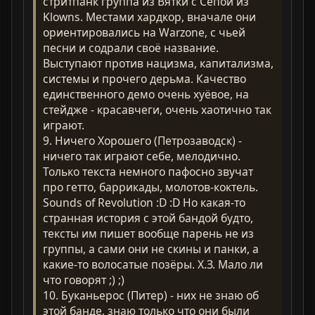
стритпанк группа из Вятки с Сепой из
Klowns. Местами хардкор, вначале они
ориентировались на Warzone, с чьей
песни и содрали своё название.
Выступают против нацизма, капитализма,
системы и прочего дерьма. Качество
единственного демо очень хуёвое, на
стейдже - красавчеги, очень хаотично так
играют.
9. Ничего Хорошего (Петрозаводск) -
ничего так играют себе, мелодично.
Только текста немного пафосно звучат
про гетто, баррикады, молотов-коктель.
Sounds of Revolution :D :D Но какая-то
странная история с этой бандой будто,
тексты им пишет вообще парень не из
группы, а сами они не скины и панки, а
какие-то волосатые позёры. Х.З. Мало ли
что говорят ;) ;)
10. Буканьерос (Питер) - них не знаю об
этой банде, знаю только что они были