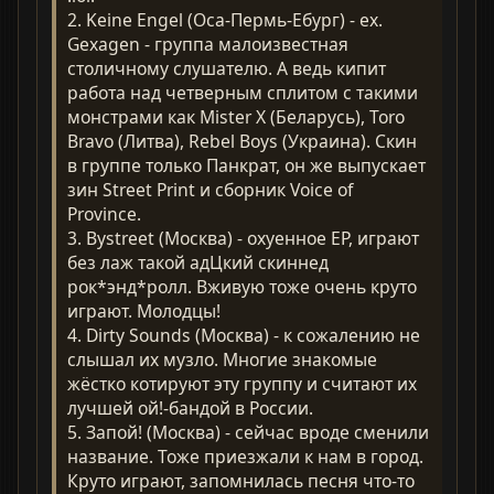
2. Keine Engel (Оса-Пермь-Ебург) - ex.
Gexagen - группа малоизвестная
столичному слушателю. А ведь кипит
работа над четверным сплитом с такими
монстрами как Mister X (Беларусь), Toro
Bravo (Литва), Rebel Boys (Украина). Скин
в группе только Панкрат, он же выпускает
зин Street Print и сборник Voice of
Province.
3. Bystreet (Москва) - охуенное EP, играют
без лаж такой адЦкий скиннед
рок*энд*ролл. Вживую тоже очень круто
играют. Молодцы!
4. Dirty Sounds (Москва) - к сожалению не
слышал их музло. Многие знакомые
жёстко котируют эту группу и считают их
лучшей ой!-бандой в России.
5. Запой! (Москва) - сейчас вроде сменили
название. Тоже приезжали к нам в город.
Круто играют, запомнилась песня что-то