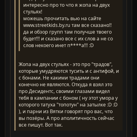
интересно про то что я жопа на двух
стульях!
можешь прочитать вью на сайте
www.streetkids.by.ru там все сказано!!
да и обзор групп там получше твоего
будет!!! и сказано все с их слов а не со
слов некоего инет п****а!!! :D
Жопа на двух стульях - это про "традов",
которые умудряются тусить и с антифой, и
с бонами. Не какими традами они
конечно не являются. Откуда я взял это
про Десидентс, своими глазами видел
тебя в кампании с боном ( ну этот умора у
которого татуха "топотун" на затылке :D :D
), и парни из Вятки говорят про вас, что
вы позёры. А про аполитичность сейчас
все пишут. Вот так.