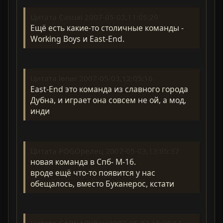
Цитата Casual 2007-05-03,11:05:29
Ещё есть какие-то столичные команды -
Working Boys и East-End.
Цитата lenar 2007-05-03,12:05:16
East-End это команда из славного города
Дубна, и играет она совсем не ой, а мод,
инди
Цитата POGOрелец 2007-05-03,13:05:37
новая команда в Спб- М-16.
вроде ещё что-то появится у нас
обещалось, вместо Буканерос, кстати
Цитата CARNABYboy 2007-05-03,15:05:51