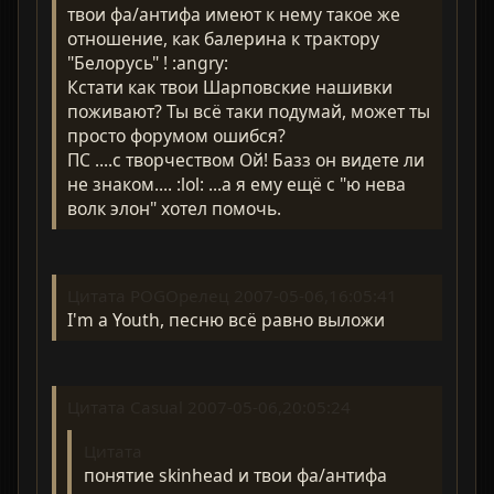
твои фа/антифа имеют к нему такое же
отношение, как балерина к трактору
"Белорусь" ! :angry:
Кстати как твои Шарповские нашивки
поживают? Ты всё таки подумай, может ты
просто форумом ошибся?
ПС ....с творчеством Ой! Базз он видете ли
не знаком.... :lol: ...а я ему ещё с "ю нева
волк элон" хотел помочь.
Цитата POGOрелец 2007-05-06,16:05:41
I'm a Youth, песню всё равно выложи
Цитата Casual 2007-05-06,20:05:24
Цитата
понятие skinhead и твои фа/антифа