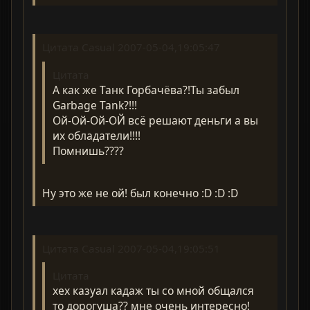
Цитата Casual 2007-05-04,19:05:47
Цитата
А как же Танк Горбачёва?!Ты забыл
Garbage Tank?!!!
Ой-Ой-Ой-ОЙ всё решают деньги а вы
их обладатели!!!!
Помнишь????
Ну это же не ой! был конечно :D :D :D
Цитата Casual 2007-05-04,19:05:51
Цитата
хех казуал кадаж ты со мной общался
то дорогуша?? мне очень интересно!