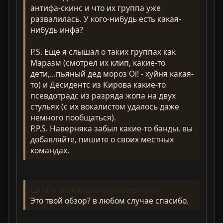
антифа-скинс и что их группа уже
развалилась. У кого-нибудь есть какая-
нибудь инфа?
P.S. Ещё я слышал о таких группах как
Маразм (смотрел их клип, какие-то
дети,...пьяный дед мороз Oi! - хуйня какая-
то) и Десидентс из Кирова какие-то
псевдотрадс из разряда жопа на двух
стульях (с их вокалистом удалось даже
немного пообщаться).
P.P.S. Наверняка забыл какие-то банды, вы
добавляйте, пишите о своих местных
командах.
Цитата Skintus 2007-05-03,05:05:34
Это твой обзор? в любом случае спасибо.