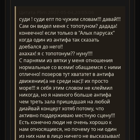
Цитата Plim 2007-05-04,20:05:06
суди ! суди епт по чужим словам!!! давай!!!
Сам он видел меня с топотуном? дадада!
конеечно! если только в "Алых парусах"
когда один из антифа так сказать
доебался до него!!
ахахах! я с топотонум?? нуну!!!!
С парнями из вятки у меня отношения
нормальные со всеми! обащаемся с ними
отлично! позеров тут хвататет в антифа
движении(а не среди нас)! их просто
море!!! я себя этим словом не клеймил
никогда, но я намного больше антифа
чем треть зала пришедшая на любой
диайвай концерт хотяб потому, что
активно поддерживаю местную сцену!!!
Есть конечно люди не очень хорошо к
нам относящиеся, но почему то ни один
из них нам в лицо ничего не высказывал!