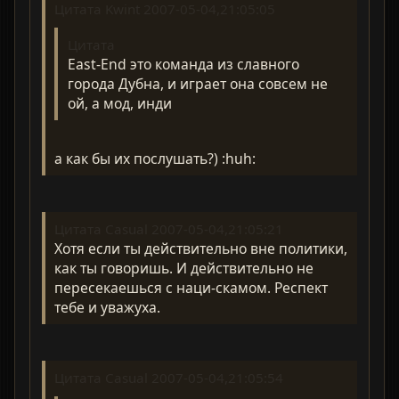
Цитата Kwint 2007-05-04,21:05:05
Цитата
East-End это команда из славного
города Дубна, и играет она совсем не
ой, а мод, инди
а как бы их послушать?) :huh:
Цитата Casual 2007-05-04,21:05:21
Хотя если ты действительно вне политики,
как ты говоришь. И действительно не
пересекаешься с наци-скамом. Респект
тебе и уважуха.
Цитата Casual 2007-05-04,21:05:54