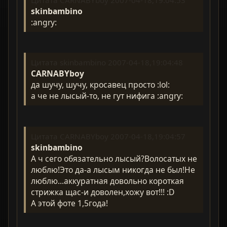
Цитата CARNABYboy 2007-04-18,19:04:53
skinbambino
:angry:
Цитата skinbambino 2007-04-18,19:04:48
CARNABYboy
да шучу, шучу, кросавец просто :lol:
а че не лысый-то, не гут нифига :angry:
Цитата CARNABYboy 2007-04-18,19:04:57
skinbambino
А ч сего обязательно лысый?Волосатых не
люблю!Это да-а лысым никогда не был!Не
люблю...аккуратная довольно короткая
стрижка щас-и доволен,хожу вот!!! :D
А этой фоте 1,5года!