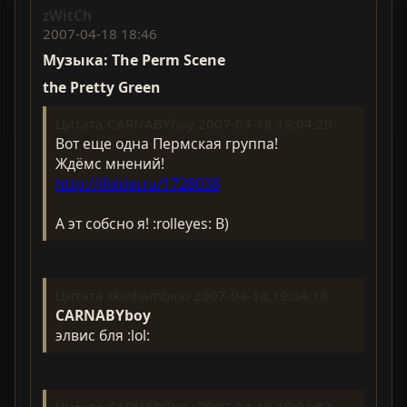
zWitCh
2007-04-18 18:46
Музыка: The Perm Scene
the Pretty Green
Цитата CARNABYboy 2007-04-18,18:04:20
Вот еще одна Пермская группа!
Ждёмс мнений!
http://ifolder.ru/1728038
А эт собсно я! :rolleyes: B)
Цитата skinbambino 2007-04-18,19:04:18
CARNABYboy
элвис бля :lol: