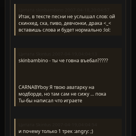
Цитата skinbambino 2007-04-18,20:04:57
Итак, в тексте песни не услышал слов: ой
скинхед, ска, пиво, девчонки, драка <_<
вставишь слова и будет нормально :lol:
Цитата Skintus 2007-04-19,04:04:13
skinbambino - ты че говна въебал?????
CARNABYboy Я твою аватарку на
модборде, но там сам не сижу ... пока
Ты-бы написал что играете
Цитата Skintus 2007-04-19,04:04:54
и почему только 1 трек :angry: ;)