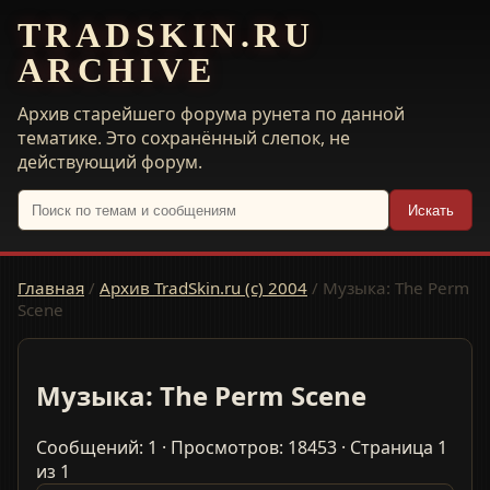
TRADSKIN.RU
ARCHIVE
Архив старейшего форума рунета по данной
тематике. Это сохранённый слепок, не
действующий форум.
Искать
Главная
/
Архив TradSkin.ru (с) 2004
/
Музыка: The Perm
Scene
Музыка: The Perm Scene
Сообщений: 1 · Просмотров: 18453 · Страница 1
из 1