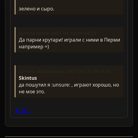
зелено и сыро.
Цитата Schee 2007-04-19,06:04:23
Да парни крутари! играли с ними в Перми
например =)
Цитата skinbambino 2007-04-19,09:04:47
Skintus
да пошутил я :unsure: , играют хорошо, но
не мое это.
#1372