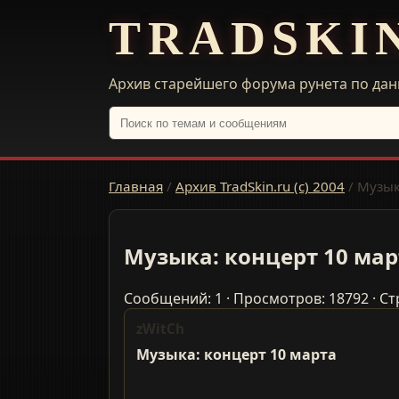
TRADSKI
Архив старейшего форума рунета по дан
Главная
/
Архив TradSkin.ru (с) 2004
/
Музык
Музыка: концерт 10 мар
Сообщений: 1 · Просмотров: 18792 · Ст
zWitCh
Музыка: концерт 10 марта