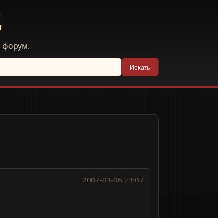
E
й форум.
Искать
2007-03-06 23:07