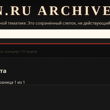
N.RU ARCHIV
ной тематике. Это сохранённый слепок, не действующи
а: концерт 10 марта
та
раница 1 из 1