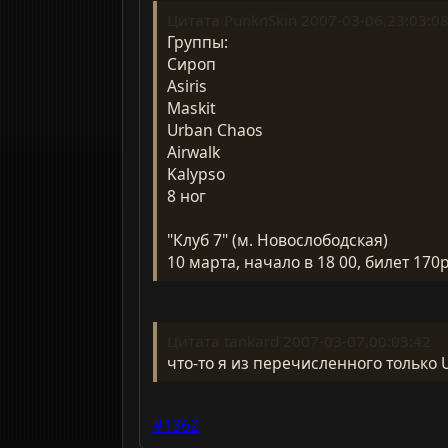
Цитата PunknSkin 2007-03-06,23:03:0
Группы:
Сироп
Asiris
Maskit
Urban Chaos
Airwalk
Kalypso
8 ног
"Клуб 7" (м. Новослободская)
10 марта, начало в 18 00, билет 170
Цитата tankard 2007-03-07,00:03:42
что-то я из перечисленного только 
#1362