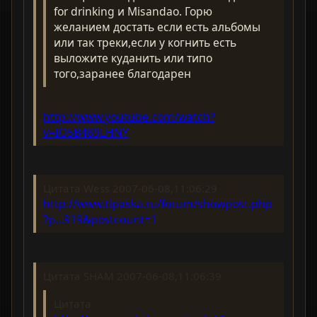
for drinking и Misandaо. Горю
желанием достать если есть альбомы
или так треки,если у когнить есть
выложите куданить или типо
того,заранее благодарен
http://www.youtube.com/watch?
v=IO5B489LHNY
Цитата Wess 2007-06-08,11:06:29
http://www.tipaska.ru/forum/showpost.php
?p...919&postcount=1
Цитата SHAM 2007-06-08,11:06:39
Цитата