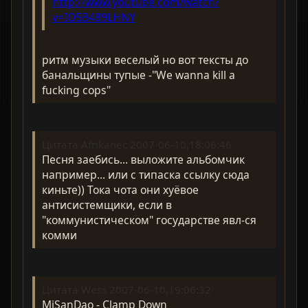
http://www.youtube.com/watch?
v=IO5B489LHNY
ритм музыки веселый но вот тексты до
банальщины тупые -"We wanna kill a
fucking cops"
Цитата Afrikanec 2007-06-10,18:06:46
Песня заебись... выложите альбомчик
например... или с типаска ссылку сюда
киньте)) Тока чота они хуёвое
антисистемщики, если в
"коммунистическом" государстве явл-ся
комми
Цитата Wess 2007-06-10,19:06:32
MiSanDao - Clamp Down