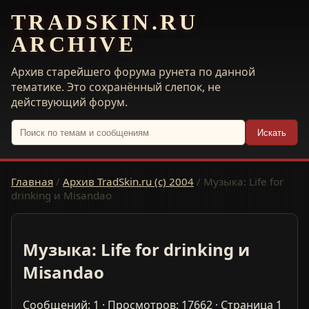
TRADSKIN.RU
ARCHIVE
Архив старейшего форума рунета по данной
тематике. Это сохранённый слепок, не
действующий форум.
Искать
Главная
/
Архив TradSkin.ru (с) 2004
/
Музыка: Life for
drinking и Misandao
Музыка: Life for drinking и
Misandao
Сообщений: 1 · Просмотров: 17662 · Страница 1