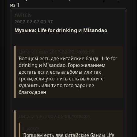
из 1
zWitCh
2007-02-07 00:57
Музыка: Life for drinking и Misandao
Цитата Kusto 2007-02-07,00:02:05
Вопщем есть две китайские банды Life for
drinking и Misandaо. Горю желанием
достать если есть альбомы или так
треки,если у когнить есть выложите
куданить или типо того,заранее
благодарен
Цитата Tim 2007-06-08,10:06:01
Цитата
Вопщем есть две китайские банды Life