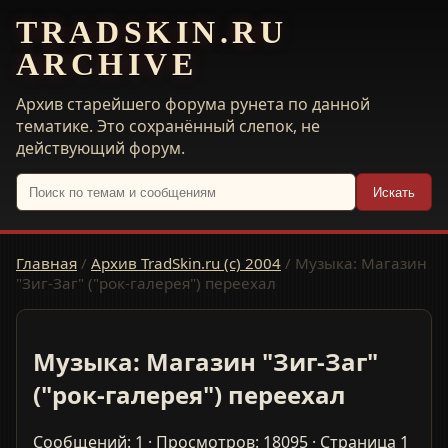
TRADSKIN.RU
ARCHIVE
Архив старейшего форума рунета по данной
тематике. Это сохранённый слепок, не
действующий форум.
Искать
Главная
/
Архив TradSkin.ru (с) 2004
/
Музыка: Магазин
"Зиг-Заг" ("рок-галерея") переехал
Музыка: Магазин "Зиг-Заг"
("рок-галерея") переехал
Сообщений: 1 · Просмотров: 18095 · Страница 1