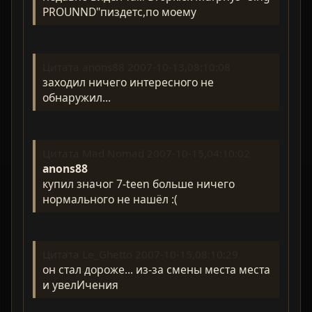
PROUNND"пиздетс,по моему
Цитата anons88 2007-10-13,08:10:08
заходил ничего интересного не
обнаружил...
Цитата Mad Nomad 2007-10-15,04:10:02
anons88
купил значог 7-teen больше ничего
нормального не нашёл :(
Цитата Le_Ghetto 2007-10-15,08:10:29
он стал дороже... из-за смены места места
и увелИчения