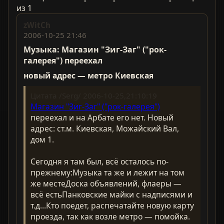
из 1
zWitCh
2006-10-25 21:46
Музыка: Магазин "Зиг-Заг" ("рок-
галерея") переехал
новый адрес — метро Киевская
Цитата /Serg/ 2006-10-25,21:10:19
Магазин "Зиг-Заг" ("рок-галерея")
переехал и на Арбате его нет. Новый
адрес: ст.м. Киевская, Можайский Вал,
дом 1.
Сегодня я там был, всё осталось по-
прежнему:Музыка та же и лежит на том
же местеДоска объявлений, флаеры —
всё естьПанковские майки с надписями и
т.д...Кто поедет, распечатайте новую карту
проезда, так как возле метро — помойка.