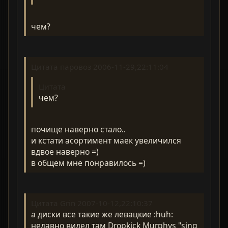
чем?
Цитата паровоз 2006-11-29,22:11:04
Цитата
чем?
почище наверно стало..
и кстати асортимент маек увеличился
вдвое наверно =)
в общем мне понравилось =)
Цитата Grin 2007-10-12,22:10:37
а диски все такие же левацкие :huh:
недавно видел там Dropkick Murphys "sing