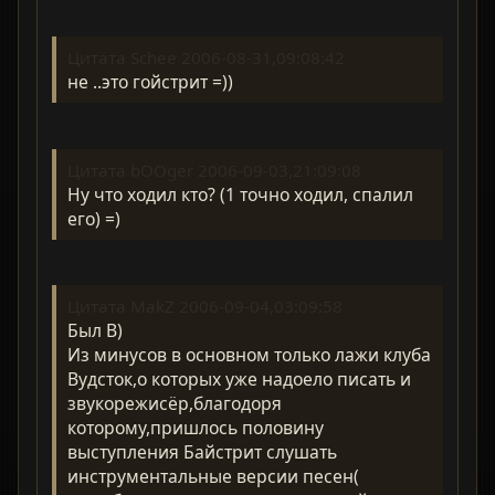
Цитата Schee 2006-08-31,09:08:42
не ..это гойстрит =))
Цитата bOOger 2006-09-03,21:09:08
Ну что ходил кто? (1 точно ходил, спалил
его) =)
Цитата MakZ 2006-09-04,03:09:58
Был B)
Из минусов в основном только лажи клуба
Вудсток,о которых уже надоело писать и
звукорежисёр,благодоря
которому,пришлось половину
выступления Байстрит слушать
инструментальные версии песен(