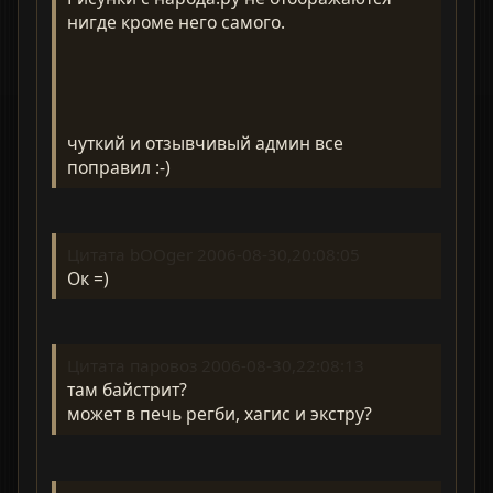
нигде кроме него самого.
чуткий и отзывчивый админ все
поправил :-)
Цитата bOOger 2006-08-30,20:08:05
Ок =)
Цитата паровоз 2006-08-30,22:08:13
там байстрит?
может в печь регби, хагис и экстру?