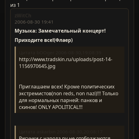
из 1
zWitCh
2006-08-30 19:41
Музыка: Замечательный концерт!
Приходите все!(Флаер)
Цитата bOOger 2006-08-30,19:08:39
http://www.tradskin.ru/uploads/post-14-
1156970645.jpg
Приглашаем всех! Кроме политических
экстремистов(non reds, non nazi)!!! Только
для нормальных парней: панков и
скинов! ONLY APOLITICAL!!!
Цитата askarbin 2006-08-30,20:08:17
Рисунки с народа.ру не отображаются