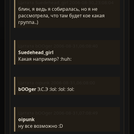
Цитата Suedehead_girl 2006-08-30,23:08:04
блин, я ведь я собиралась, но я не
рассмотрела, что там будет кое какая
группа..)
Цитата bOOger 2006-08-31,06:08:40
Suedehead_girl
Какая например? :huh:
Цитата oipunk 2006-08-31,06:08:00
bOOger
Э.С.Э :lol: :lol: :lol:
Цитата bOOger 2006-08-31,07:08:49
oipunk
ну все возможно :D