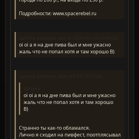
Подробности: www.spacerebel.ru
Цитата samokat_ska_oi 2006-06-29,00:06:03
oi oi а я на дне пива был и мне ужасно
жаль что не попал хотя и там хорошо B)
Цитата askarbin 2006-07-03,19:07:02
Цитата
oi oi а я на дне пива был и мне ужасно
жаль что не попал хотя и там хорошо
B)
Странно ты как-то обламался.
Лично я сходил на пивфест, поотплясывал