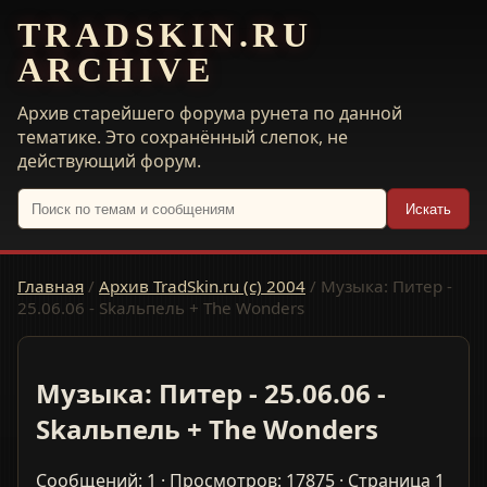
TRADSKIN.RU
ARCHIVE
Архив старейшего форума рунета по данной
тематике. Это сохранённый слепок, не
действующий форум.
Искать
Главная
/
Архив TradSkin.ru (с) 2004
/
Музыка: Питер -
25.06.06 - Skaльпель + The Wonders
Музыка: Питер - 25.06.06 -
Skaльпель + The Wonders
Сообщений: 1 · Просмотров: 17875 · Страница 1