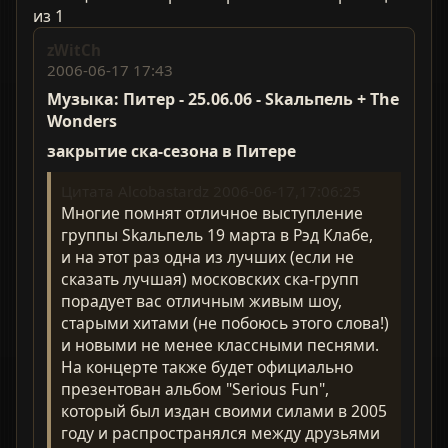
из 1
zWitCh
2006-06-17 17:43
Музыка: Питер - 25.06.06 - Skaльпель + The
Wonders
закрытие ска-сезона в Питере
Цитата Alcobastardz 2006-06-17,17:06:25
Многие помнят отличное выступление
группы Skaльпель 19 марта в Рэд Клабе,
и на этот раз одна из лучших (если не
сказать лучшая) московских ска-групп
порадует вас отличным живым шоу,
старыми хитами (не побоюсь этого слова!)
и новыми не менее классными песнями.
На концерте также будет официально
презентован альбом "Serious Fun",
который был издан своими силами в 2005
году и распространялся между друзьями